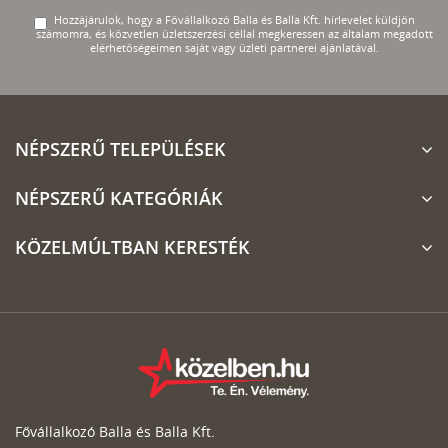
Hozzájárulok, hogy a Fővállalkozó Balla és Balla Kft. hírlevelet küldjön
számomra, és közvetlen üzletszerzési céllal megkeressen az általam megadott
elérhetőségeimen saját vagy üzleti partnerei ajánlatával.
NÉPSZERŰ TELEPÜLÉSEK
NÉPSZERŰ KATEGÓRIÁK
KÖZELMÚLTBAN KERESTÉK
Fővállalkozó Balla és Balla Kft.