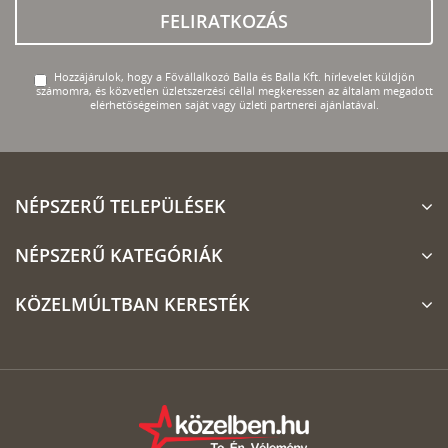
FELIRATKOZÁS
Hozzájárulok, hogy a Fővállalkozó Balla és Balla Kft. hírlevelet küldjön
számomra, és közvetlen üzletszerzési céllal megkeressen az általam megadott
elérhetőségeimen saját vagy üzleti partnerei ajánlatával.
NÉPSZERŰ TELEPÜLÉSEK
NÉPSZERŰ KATEGÓRIÁK
KÖZELMÚLTBAN KERESTÉK