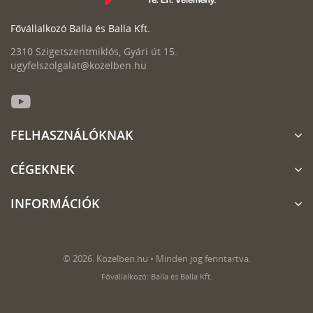
Fővállalkozó Balla és Balla Kft.
2310 Szigetszentmiklós, Gyári út 15.
ugyfelszolgalat@kozelben.hu
FELHASZNÁLÓKNAK
CÉGEKNEK
INFORMÁCIÓK
© 2026. Közelben.hu • Minden jog fenntartva.
Fővállalkozó: Balla és Balla Kft.