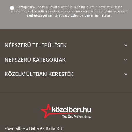
Hozzájárulok, hogy a Fővállalkozó Balla és Balla Kft. hírlevelet küldjön
számomra, és közvetlen üzletszerzési céllal megkeressen az általam megadott
elérhetőségeimen saját vagy üzleti partnerei ajánlatával.
NÉPSZERŰ TELEPÜLÉSEK
NÉPSZERŰ KATEGÓRIÁK
KÖZELMÚLTBAN KERESTÉK
Fővállalkozó Balla és Balla Kft.