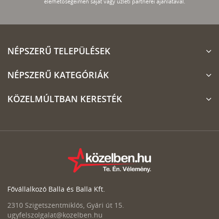
elérhetőségeimen saját vagy üzleti partnerei ajánlatával.
NÉPSZERŰ TELEPÜLÉSEK
NÉPSZERŰ KATEGÓRIÁK
KÖZELMÚLTBAN KERESTÉK
Fővállalkozó Balla és Balla Kft.
2310 Szigetszentmiklós, Gyári út 15.
ugyfelszolgalat@kozelben.hu