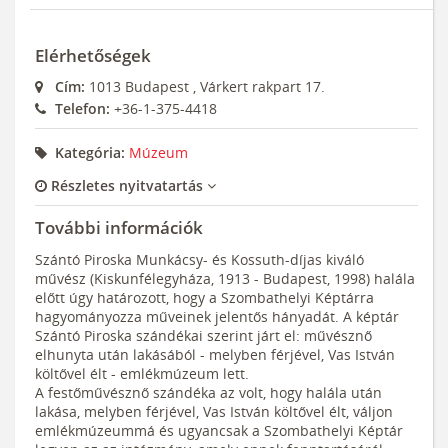
Elérhetőségek
Cím:
1013
Budapest
,
Várkert rakpart 17.
Telefon:
+36-1-375-4418
Kategória:
Múzeum
Részletes nyitvatartás
További információk
Szántó Piroska Munkácsy- és Kossuth-díjas kiváló
művész (Kiskunfélegyháza, 1913 - Budapest, 1998) halála
előtt úgy határozott, hogy a Szombathelyi Képtárra
hagyományozza műveinek jelentős hányadát. A képtár
Szántó Piroska szándékai szerint járt el: művésznő
elhunyta után lakásából - melyben férjével, Vas István
költővel élt - emlékmúzeum lett.
A festőművésznő szándéka az volt, hogy halála után
lakása, melyben férjével, Vas István költővel élt, váljon
emlékmúzeummá és ugyancsak a Szombathelyi Képtár