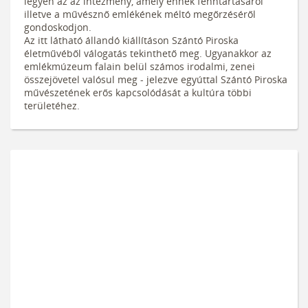
legyen az az intézmény, amely ennek fenntartásáról
illetve a művésznő emlékének méltó megőrzéséről
gondoskodjon.
Az itt látható állandó kiállításon Szántó Piroska
életművéből válogatás tekinthető meg. Ugyanakkor az
emlékmúzeum falain belül számos irodalmi, zenei
összejövetel valósul meg - jelezve egyúttal Szántó Piroska
művészetének erős kapcsolódását a kultúra többi
területéhez.