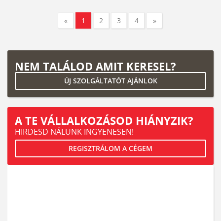
«
1
2
3
4
»
NEM TALÁLOD AMIT KERESEL?
ÚJ SZOLGÁLTATÓT AJÁNLOK
A TE VÁLLALKOZÁSOD HIÁNYZIK?
HIRDESD NÁLUNK INGYENESEN!
REGISZTRÁLOM A CÉGEM