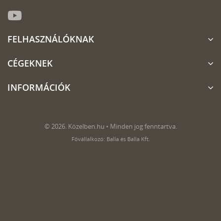
FELHASZNÁLÓKNAK
CÉGEKNEK
INFORMÁCIÓK
© 2026. Közelben.hu • Minden jog fenntartva.
Fővállalkozó: Balla és Balla Kft.