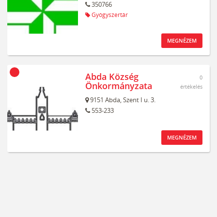
350766
Gyógyszertár
MEGNÉZEM
Abda Község
0
Önkormányzata
értékelés
9151
Abda,
Szent I u. 3.
553-233
MEGNÉZEM