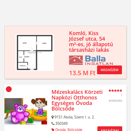
Komló, Kiss
József utca, 54
m²-es, jó állapotú
társasházi lakás
MEGNÉZEM
13.5 M Ft
Mézeskalács Körzeti
1
Napközi Otthonos
értékelés
Egységes Óvoda
Bölcsőde
9151
Abda,
Szent I. u. 2.
350349
Óvoda,
Bölcsőde
MEGNÉZEM