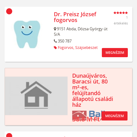
Dr. Preisz József
1
fogorvos
értékelés
9151
Abda,
Dózsa György út
5/A
350 787
Fogorvos,
Szájsebészet
MEGNÉZEM
Dunaújváros,
Baracsi út, 80
m²-es,
felújítandó
állapotú családi
ház
MEGNÉZEM
38.8 M Ft