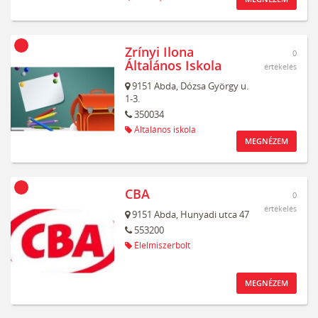
Zrínyi Ilona
0
Általános Iskola
értékelés
9151
Abda,
Dózsa György u.
1-3.
350034
Általános iskola
MEGNÉZEM
CBA
0
értékelés
9151
Abda,
Hunyadi utca 47
553200
Élelmiszerbolt
MEGNÉZEM