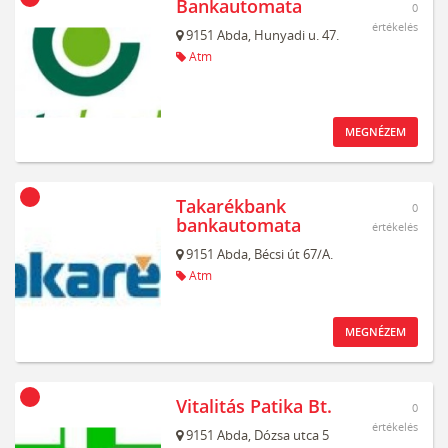
Bankautomata
0
értékelés
9151
Abda,
Hunyadi u. 47.
Atm
MEGNÉZEM
Takarékbank
0
bankautomata
értékelés
9151
Abda,
Bécsi út 67/A.
Atm
MEGNÉZEM
Vitalitás Patika Bt.
0
értékelés
9151
Abda,
Dózsa utca 5