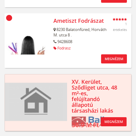
Ametiszt Fodrászat
1
8230
Balatonfüred,
Horváth
értékelés
M. utca 8 .
9428608
Fodrász
MEGNÉZEM
XV. Kerület,
Sződliget utca, 48
m²-es,
felújítandó
állapotú
társasházi lakás
MEGNÉZEM
36.9 M Ft