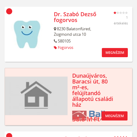
Dr. Szabó Dezső
1
fogorvos
értékelés
8230
Balatonfüred,
Zsigmond utca 10
580105
Fogorvos
MEGNÉZEM
Dunaújváros,
Baracsi út, 80
m²-es,
felújítandó
állapotú családi
ház
MEGNÉZEM
38.8 M Ft