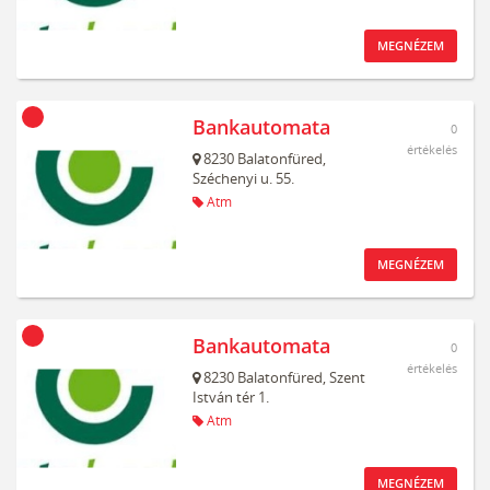
MEGNÉZEM
Bankautomata
0
értékelés
8230
Balatonfüred,
Széchenyi u. 55.
Atm
MEGNÉZEM
Bankautomata
0
értékelés
8230
Balatonfüred,
Szent
István tér 1.
Atm
MEGNÉZEM