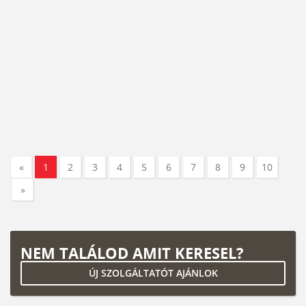
«
1
2
3
4
5
6
7
8
9
10
»
NEM TALÁLOD AMIT KERESEL?
ÚJ SZOLGÁLTATÓT AJÁNLOK