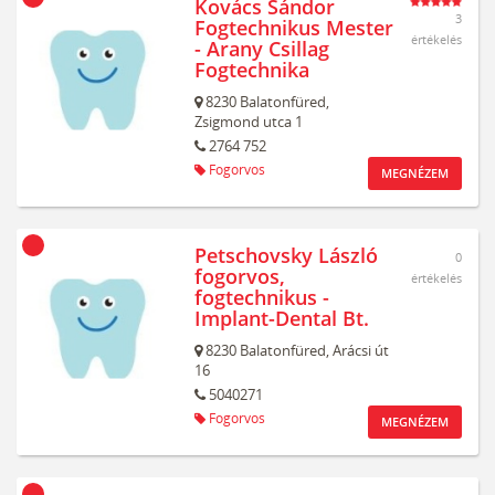
Kovács Sándor
3
Fogtechnikus Mester
értékelés
- Arany Csillag
Fogtechnika
8230
Balatonfüred,
Zsigmond utca 1
2764 752
Fogorvos
MEGNÉZEM
Petschovsky László
0
fogorvos,
értékelés
fogtechnikus -
Implant-Dental Bt.
8230
Balatonfüred,
Arácsi út
16
5040271
Fogorvos
MEGNÉZEM