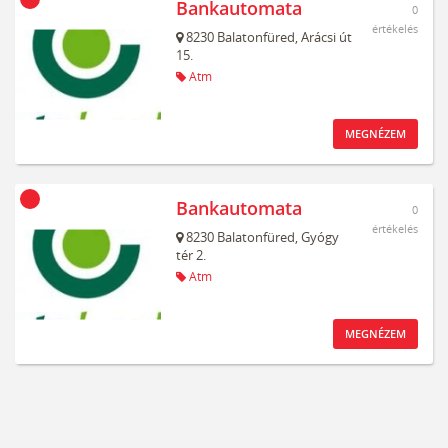
Bankautomata
0
értékelés
8230
Balatonfüred,
Arácsi út
15.
Atm
MEGNÉZEM
Bankautomata
0
értékelés
8230
Balatonfüred,
Gyógy
tér 2.
Atm
MEGNÉZEM