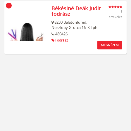
Békésiné Deák Judit
1
fodrász
értékelés
8230
Balatonfüred,
Noszlopy G. utca 16 .K.Lph.
480426
Fodrász
MEGNÉZEM