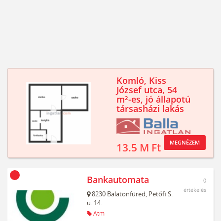
Komló, Kiss
József utca, 54
m²-es, jó állapotú
társasházi lakás
MEGNÉZEM
13.5 M Ft
Bankautomata
0
értékelés
8230
Balatonfüred,
Petőfi S.
u. 14.
Atm