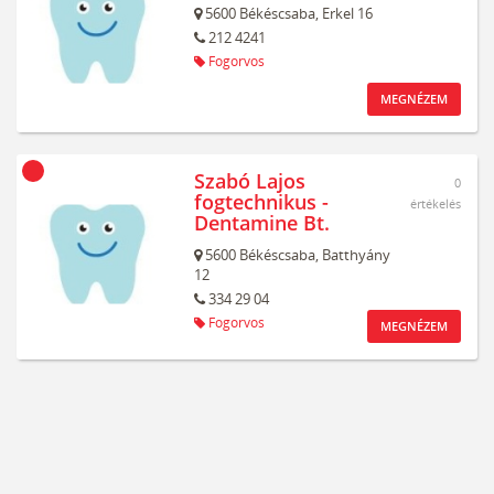
5600
Békéscsaba,
Erkel 16
212 4241
Fogorvos
MEGNÉZEM
Szabó Lajos
0
fogtechnikus -
értékelés
Dentamine Bt.
5600
Békéscsaba,
Batthyány
12
334 29 04
Fogorvos
MEGNÉZEM