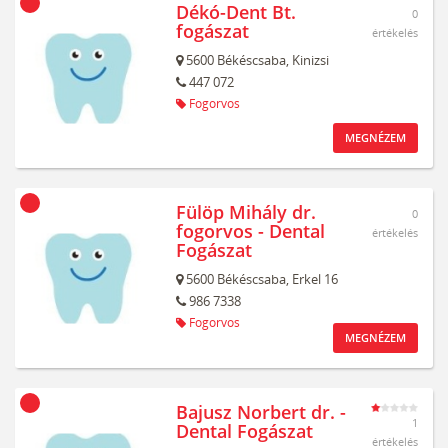
Dékó-Dent Bt.
0
fogászat
értékelés
5600
Békéscsaba,
Kinizsi
447 072
Fogorvos
MEGNÉZEM
Fülöp Mihály dr.
0
fogorvos - Dental
értékelés
Fogászat
5600
Békéscsaba,
Erkel 16
986 7338
Fogorvos
MEGNÉZEM
Bajusz Norbert dr. -
1
Dental Fogászat
értékelés