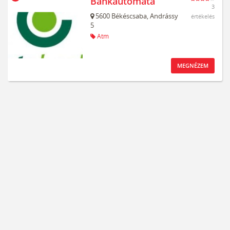
Bankautomata
3
5600
Békéscsaba,
Andrássy
értékelés
5
Atm
MEGNÉZEM