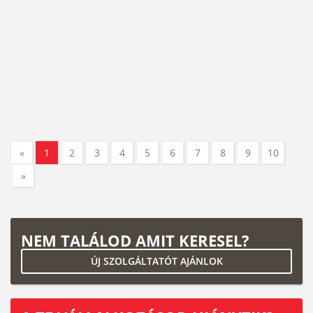
«
1
2
3
4
5
6
7
8
9
10
»
NEM TALÁLOD AMIT KERESEL?
ÚJ SZOLGÁLTATÓT AJÁNLOK