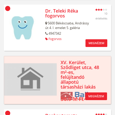
Dr. Teleki Réka
10
fogorvos
értékelés
5600
Békéscsaba,
Andrássy
út 4. I. emelet 5. galéria
4947342
Fogorvos
MEGNÉZEM
XV. Kerület,
Sződliget utca, 48
m²-es,
felújítandó
állapotú
társasházi lakás
MEGNÉZEM
36.9 M Ft