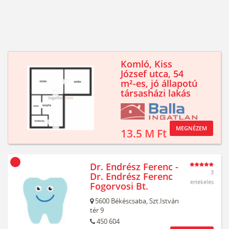
Komló, Kiss
József utca, 54
m²-es, jó állapotú
társasházi lakás
MEGNÉZEM
13.5 M Ft
Dr. Endrész Ferenc -
3
Dr. Endrész Ferenc
értékelés
Fogorvosi Bt.
5600
Békéscsaba,
Szt.István
tér 9
450 604