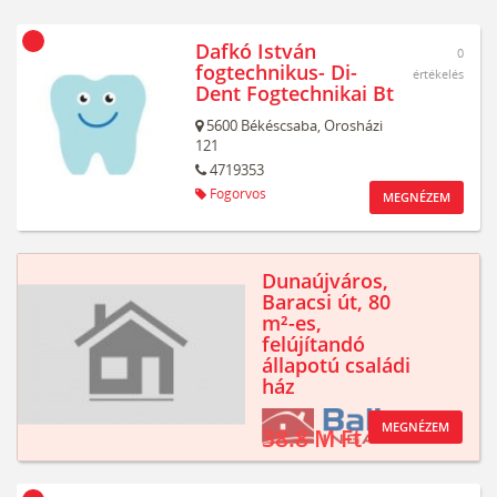
Dafkó István
0
fogtechnikus- Di-
értékelés
Dent Fogtechnikai Bt
5600
Békéscsaba,
Orosházi
121
4719353
Fogorvos
MEGNÉZEM
Dunaújváros,
Baracsi út, 80
m²-es,
felújítandó
állapotú családi
ház
MEGNÉZEM
38.8 M Ft