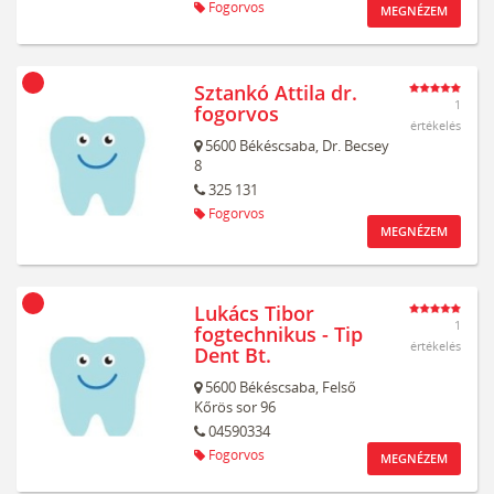
Fogorvos
MEGNÉZEM
Sztankó Attila dr.
1
fogorvos
értékelés
5600
Békéscsaba,
Dr. Becsey
8
325 131
Fogorvos
MEGNÉZEM
Lukács Tibor
1
fogtechnikus - Tip
értékelés
Dent Bt.
5600
Békéscsaba,
Felső
Kőrös sor 96
04590334
Fogorvos
MEGNÉZEM