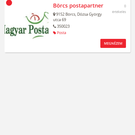
Börcs postapartner
0
értékelés
9152
Börcs,
Dózsa György
utca 69
350023
Posta
MEGNÉZEM