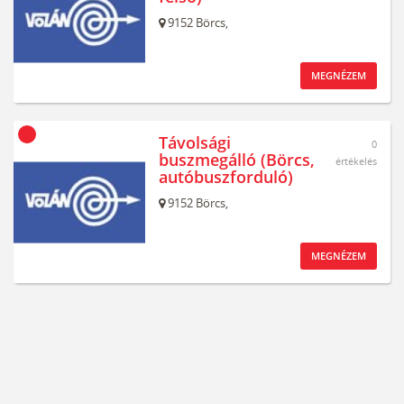
9152
Börcs,
MEGNÉZEM
Távolsági
0
buszmegálló (Börcs,
értékelés
autóbuszforduló)
9152
Börcs,
MEGNÉZEM