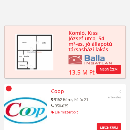
Komló, Kiss
József utca, 54
m²-es, jó állapotú
társasházi lakás
MEGNÉZEM
13.5 M Ft
Coop
0
értékelés
9152
Börcs,
Fő út 21.
350-035
Élelmiszerbolt
MEGNÉZEM