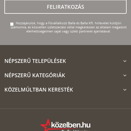
FELIRATKOZÁS
Hozzájárulok, hogy a Fővállalkozó Balla és Balla Kft. hírlevelet küldjön
számomra, és közvetlen üzletszerzési céllal megkeressen az általam megadott
elérhetőségeimen saját vagy üzleti partnerei ajánlatával.
NÉPSZERŰ TELEPÜLÉSEK
NÉPSZERŰ KATEGÓRIÁK
KÖZELMÚLTBAN KERESTÉK