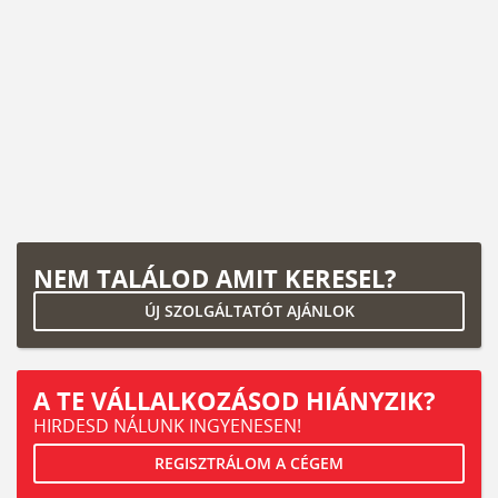
NEM TALÁLOD AMIT KERESEL?
ÚJ SZOLGÁLTATÓT AJÁNLOK
A TE VÁLLALKOZÁSOD HIÁNYZIK?
HIRDESD NÁLUNK INGYENESEN!
REGISZTRÁLOM A CÉGEM