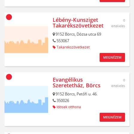
Lébény-Kunsziget
0
Takarékszövetkezet
értékelés
9152
Börcs,
Dózsa utca 69
553067
Takarékszövetkezet
MEGNÉZEM
Evangélikus
0
Szeretetház, Börcs
értékelés
9152
Börcs,
Petőfi u. 46.
350026
Idősek otthona
MEGNÉZEM