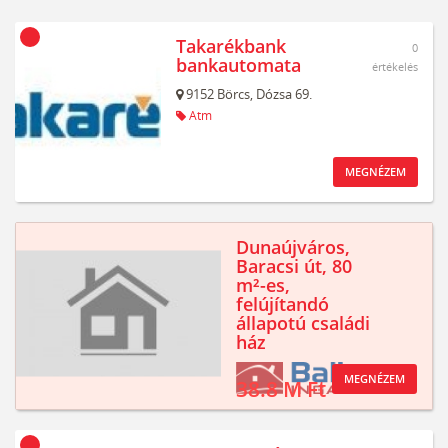
Takarékbank
0
bankautomata
értékelés
9152
Börcs,
Dózsa 69.
Atm
MEGNÉZEM
Dunaújváros,
Baracsi út, 80
m²-es,
felújítandó
állapotú családi
ház
MEGNÉZEM
38.8 M Ft