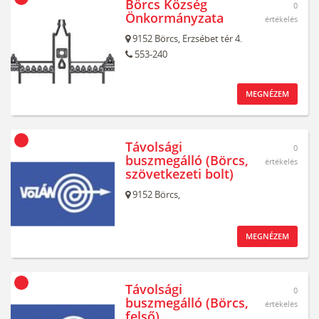
Börcs Község
0
Önkormányzata
értékelés
9152
Börcs,
Erzsébet tér 4.
553-240
MEGNÉZEM
Távolsági
0
buszmegálló (Börcs,
értékelés
szövetkezeti bolt)
9152
Börcs,
MEGNÉZEM
Távolsági
0
buszmegálló (Börcs,
értékelés
felső)