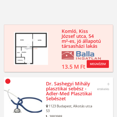
Komló, Kiss
József utca, 54
m²-es, jó állapotú
társasházi lakás
MEGNÉZEM
13.5 M Ft
Dr. Sashegyi Mihály
0
plasztikai sebész -
értékelés
Adler-Med Plasztikai
Sebészet
1123
Budapest,
Alkotás utca
53
3883988