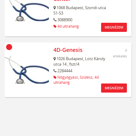
1068
Budapest,
Szondi utca
51-53
3088900
4d ultrahang
MEGNÉZEM
4D-Genesis
0
értékelés
1026
Budapest,
Lotz Károly
utca 14
, fszt/4
2284444
Nőgyógyász,
Szülész,
4d
ultrahang
MEGNÉZEM