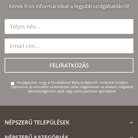
Kérek friss információkat a legjobb szolgáltatókról!
FELIRATKOZÁS
Hozzájárulok, hogy a Fővállalkozó Balla és Balla Kft. hírlevelet küldjön
számomra, és közvetlen üzletszerzési céllal megkeressen az általam megadott
elérhetőségeimen saját vagy üzleti partnerei ajánlatával.
NÉPSZERŰ TELEPÜLÉSEK
NÉPSZERŰ KATEGÓRIÁK