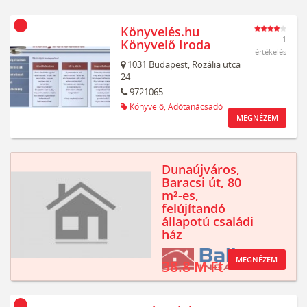
Könyvelés.hu
1
Könyvelő Iroda
értékelés
1031
Budapest,
Rozália utca
24
9721065
Könyvelő,
Adótanácsadó
MEGNÉZEM
Dunaújváros,
Baracsi út, 80
m²-es,
felújítandó
állapotú családi
ház
MEGNÉZEM
38.8 M Ft