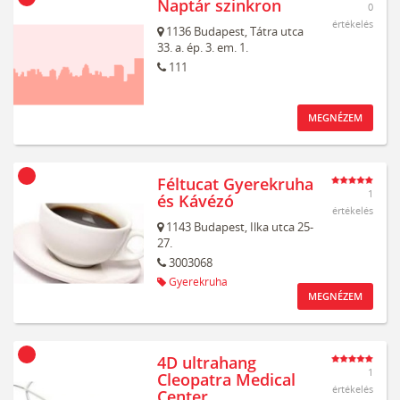
Naptár szinkron
0
értékelés
1136
Budapest,
Tátra utca
33. a. ép. 3. em. 1.
111
MEGNÉZEM
Féltucat Gyerekruha
1
és Kávézó
értékelés
1143
Budapest,
Ilka utca 25-
27.
3003068
Gyerekruha
MEGNÉZEM
4D ultrahang
1
Cleopatra Medical
értékelés
Center