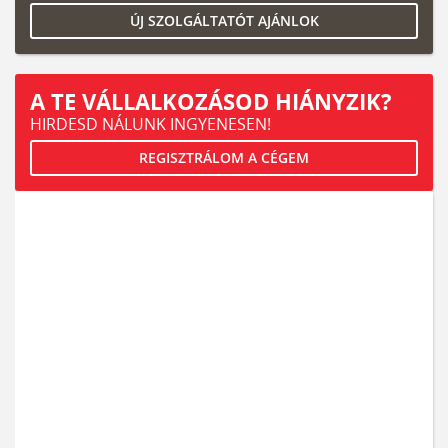
ÚJ SZOLGÁLTATÓT AJÁNLOK
A TE VÁLLALKOZÁSOD HIÁNYZIK?
HIRDESD NÁLUNK INGYENESEN!
REGISZTRÁLOM A CÉGEM