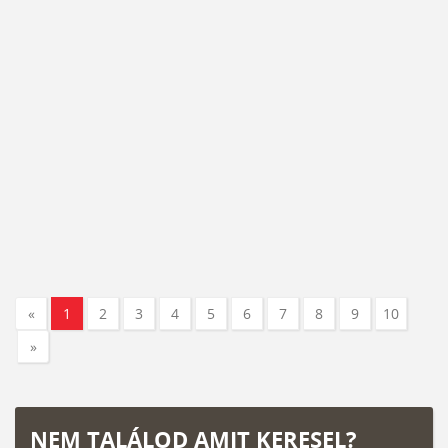
«
1
2
3
4
5
6
7
8
9
10
»
NEM TALÁLOD AMIT KERESEL?