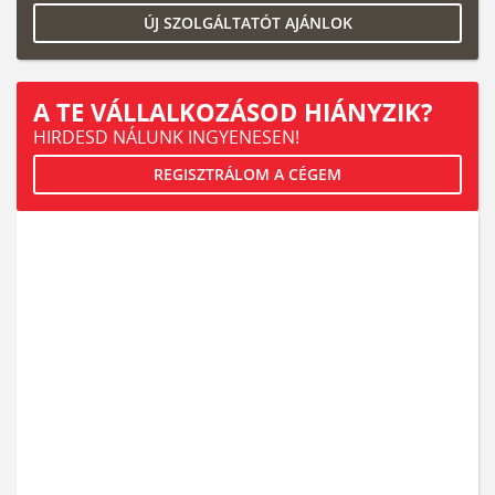
ÚJ SZOLGÁLTATÓT AJÁNLOK
A TE VÁLLALKOZÁSOD HIÁNYZIK?
HIRDESD NÁLUNK INGYENESEN!
REGISZTRÁLOM A CÉGEM