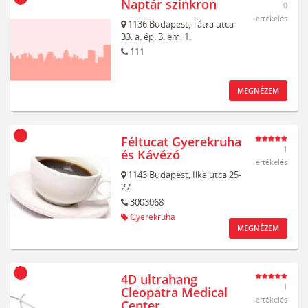
Naptár szinkron
0
értékelés
1136
Budapest,
Tátra utca
33. a. ép. 3. em. 1.
111
MEGNÉZEM
Féltucat Gyerekruha
1
és Kávézó
értékelés
1143
Budapest,
Ilka utca 25-
27.
3003068
Gyerekruha
MEGNÉZEM
4D ultrahang
1
Cleopatra Medical
értékelés
Center