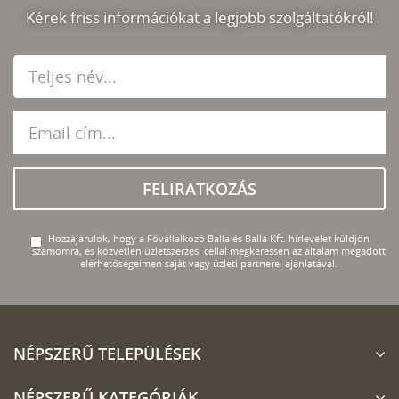
Kérek friss információkat a legjobb szolgáltatókról!
FELIRATKOZÁS
Hozzájárulok, hogy a Fővállalkozó Balla és Balla Kft. hírlevelet küldjön
számomra, és közvetlen üzletszerzési céllal megkeressen az általam megadott
elérhetőségeimen saját vagy üzleti partnerei ajánlatával.
NÉPSZERŰ TELEPÜLÉSEK
NÉPSZERŰ KATEGÓRIÁK