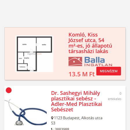
Komló, Kiss
József utca, 54
m²-es, jó állapotú
társasházi lakás
MEGNÉZEM
13.5 M Ft
Dr. Sashegyi Mihály
0
plasztikai sebész -
értékelés
Adler-Med Plasztikai
Sebészet
1123
Budapest,
Alkotás utca
53
3883988