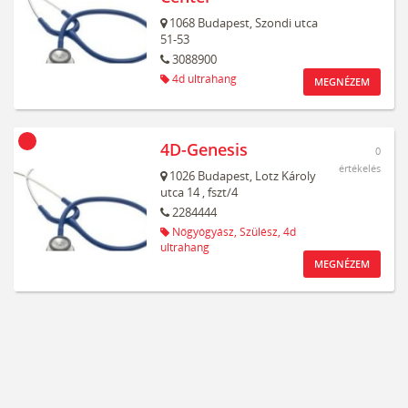
1068
Budapest,
Szondi utca
51-53
3088900
4d ultrahang
MEGNÉZEM
4D-Genesis
0
értékelés
1026
Budapest,
Lotz Károly
utca 14
, fszt/4
2284444
Nőgyógyász,
Szülész,
4d
ultrahang
MEGNÉZEM