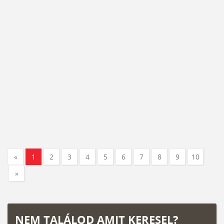
«
1
2
3
4
5
6
7
8
9
10
»
NEM TALÁLOD AMIT KERESEL?