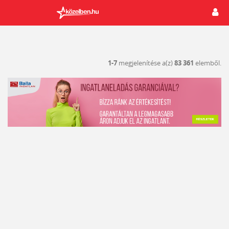
1-7
megjelenítése a(z)
83 361
elemből.