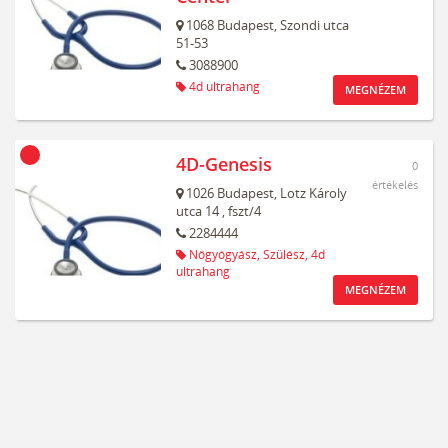
1068
Budapest,
Szondi utca
51-53
3088900
4d ultrahang
MEGNÉZEM
4D-Genesis
0
értékelés
1026
Budapest,
Lotz Károly
utca 14
, fszt/4
2284444
Nőgyógyász,
Szülész,
4d
ultrahang
MEGNÉZEM