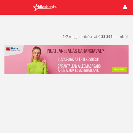
1-7
megjelenítése a(z)
83 361
elemből.