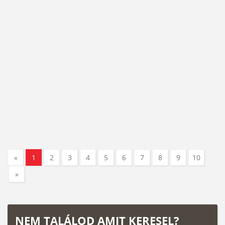
«
1
2
3
4
5
6
7
8
9
10
»
NEM TALÁLOD AMIT KERESEL?