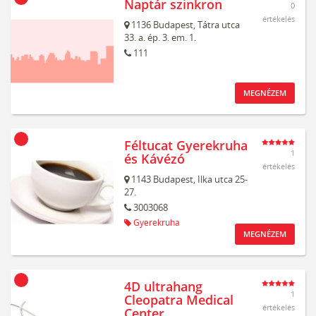
Naptár szinkron
0
értékelés
1136
Budapest,
Tátra utca
33. a. ép. 3. em. 1.
111
MEGNÉZEM
Féltucat Gyerekruha
1
és Kávézó
értékelés
1143
Budapest,
Ilka utca 25-
27.
3003068
Gyerekruha
MEGNÉZEM
4D ultrahang
1
Cleopatra Medical
értékelés
Center