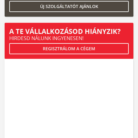
ÚJ SZOLGÁLTATÓT AJÁNLOK
A TE VÁLLALKOZÁSOD HIÁNYZIK?
HIRDESD NÁLUNK INGYENESEN!
REGISZTRÁLOM A CÉGEM