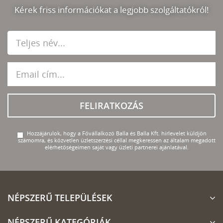
Kérek friss információkat a legjobb szolgáltatókról!
FELIRATKOZÁS
Hozzájárulok, hogy a Fővállalkozó Balla és Balla Kft. hírlevelet küldjön
számomra, és közvetlen üzletszerzési céllal megkeressen az általam megadott
elérhetőségeimen saját vagy üzleti partnerei ajánlatával.
NÉPSZERŰ TELEPÜLÉSEK
NÉPSZERŰ KATEGÓRIÁK