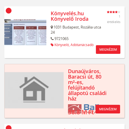
Könyvelés.hu
1
Könyvelő Iroda
értékelés
1031
Budapest,
Rozália utca
24
9721065
Könyvelő,
Adótanácsadó
MEGNÉZEM
Dunaújváros,
Baracsi út, 80
m²-es,
felújítandó
állapotú családi
ház
MEGNÉZEM
38.8 M Ft