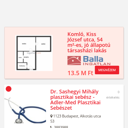
Komló, Kiss
József utca, 54
m²-es, jó állapotú
társasházi lakás
MEGNÉZEM
13.5 M Ft
Dr. Sashegyi Mihály
0
plasztikai sebész -
értékelés
Adler-Med Plasztikai
Sebészet
1123
Budapest,
Alkotás utca
53
3883988