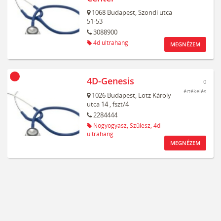
1068
Budapest,
Szondi utca
51-53
3088900
4d ultrahang
MEGNÉZEM
4D-Genesis
0
értékelés
1026
Budapest,
Lotz Károly
utca 14
, fszt/4
2284444
Nőgyógyász,
Szülész,
4d
ultrahang
MEGNÉZEM