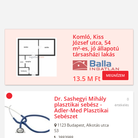
Komló, Kiss
József utca, 54
m²-es, jó állapotú
társasházi lakás
MEGNÉZEM
13.5 M Ft
Dr. Sashegyi Mihály
0
plasztikai sebész -
értékelés
Adler-Med Plasztikai
Sebészet
1123
Budapest,
Alkotás utca
53
3883988