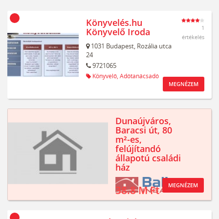
Könyvelés.hu
1
Könyvelő Iroda
értékelés
1031
Budapest,
Rozália utca
24
9721065
Könyvelő,
Adótanácsadó
MEGNÉZEM
Dunaújváros,
Baracsi út, 80
m²-es,
felújítandó
állapotú családi
ház
MEGNÉZEM
38.8 M Ft