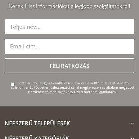
Kérek friss információkat a legjobb szolgáltatókról!
FELIRATKOZÁS
Hozzájárulok, hogy a Fővállalkozó Balla és Balla Kft. hírlevelet küldjön
számomra, és közvetlen üzletszerzési céllal megkeressen az általam megadott
elérhetőségeimen saját vagy üzleti partnerei ajánlatával.
NÉPSZERŰ TELEPÜLÉSEK
NÉPSZERŰ KATEGÓRIÁK