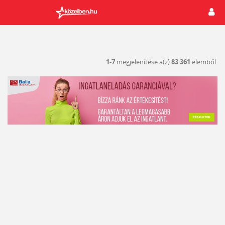
1-7
megjelenítése a(z)
83 361
elemből.