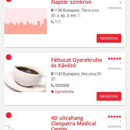
Naptár szinkron
0
értékelés
1136
Budapest,
Tátra utca
33. a. ép. 3. em. 1.
111
MEGNÉZEM
Féltucat Gyerekruha
1
és Kávézó
értékelés
1143
Budapest,
Ilka utca 25-
27.
3003068
Gyerekruha
MEGNÉZEM
4D ultrahang
1
Cleopatra Medical
értékelés
Center