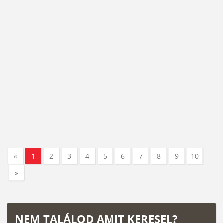
«
1
2
3
4
5
6
7
8
9
10
»
NEM TALÁLOD AMIT KERESEL?