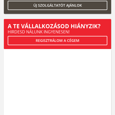
ÚJ SZOLGÁLTATÓT AJÁNLOK
A TE VÁLLALKOZÁSOD HIÁNYZIK?
HIRDESD NÁLUNK INGYENESEN!
REGISZTRÁLOM A CÉGEM