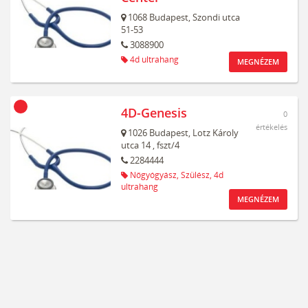
1068
Budapest,
Szondi utca
51-53
3088900
4d ultrahang
MEGNÉZEM
4D-Genesis
0
értékelés
1026
Budapest,
Lotz Károly
utca 14
, fszt/4
2284444
Nőgyógyász,
Szülész,
4d
ultrahang
MEGNÉZEM