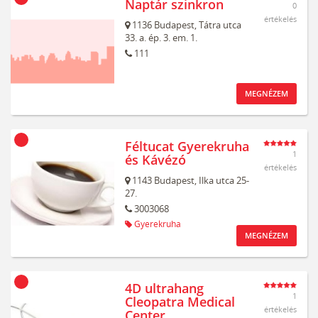
Naptár szinkron
0
értékelés
1136
Budapest,
Tátra utca
33. a. ép. 3. em. 1.
111
MEGNÉZEM
Féltucat Gyerekruha
1
és Kávézó
értékelés
1143
Budapest,
Ilka utca 25-
27.
3003068
Gyerekruha
MEGNÉZEM
4D ultrahang
1
Cleopatra Medical
értékelés
Center