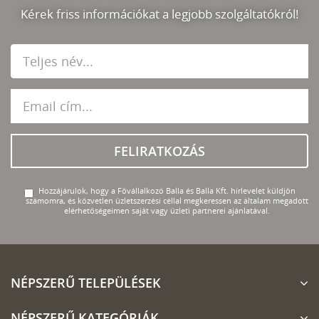
Kérek friss információkat a legjobb szolgáltatókról!
FELIRATKOZÁS
Hozzájárulok, hogy a Fővállalkozó Balla és Balla Kft. hírlevelet küldjön
számomra, és közvetlen üzletszerzési céllal megkeressen az általam megadott
elérhetőségeimen saját vagy üzleti partnerei ajánlatával.
NÉPSZERŰ TELEPÜLÉSEK
NÉPSZERŰ KATEGÓRIÁK