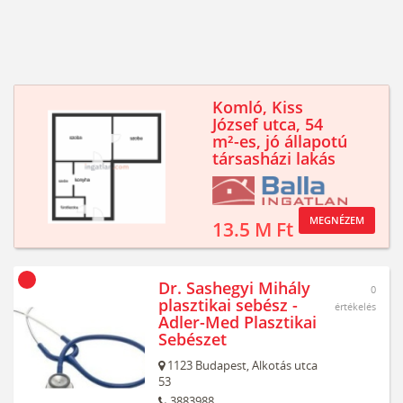
Komló, Kiss
József utca, 54
m²-es, jó állapotú
társasházi lakás
MEGNÉZEM
13.5 M Ft
Dr. Sashegyi Mihály
0
plasztikai sebész -
értékelés
Adler-Med Plasztikai
Sebészet
1123
Budapest,
Alkotás utca
53
3883988