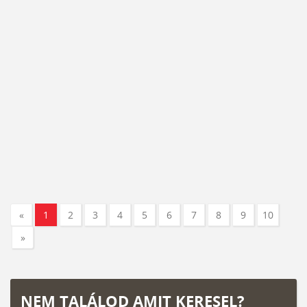
«
1
2
3
4
5
6
7
8
9
10
»
NEM TALÁLOD AMIT KERESEL?