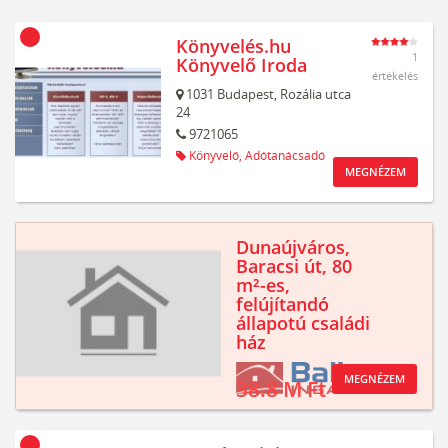
Könyvelés.hu
1
Könyvelő Iroda
értékelés
1031
Budapest,
Rozália utca
24
9721065
Könyvelő,
Adótanácsadó
MEGNÉZEM
Dunaújváros,
Baracsi út, 80
m²-es,
felújítandó
állapotú családi
ház
MEGNÉZEM
38.8 M Ft