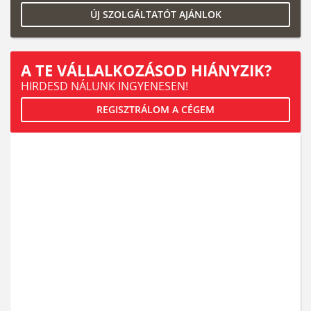
ÚJ SZOLGÁLTATÓT AJÁNLOK
A TE VÁLLALKOZÁSOD HIÁNYZIK?
HIRDESD NÁLUNK INGYENESEN!
REGISZTRÁLOM A CÉGEM