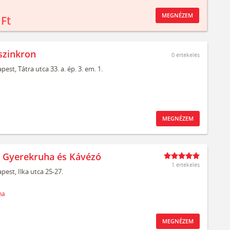
MEGNÉZEM
 Ft
szinkron
0
értékelés
pest,
Tátra utca 33. a. ép. 3. em. 1.
MEGNÉZEM
t Gyerekruha és Kávézó
1 értékelés
pest,
Ilka utca 25-27.
ha
MEGNÉZEM