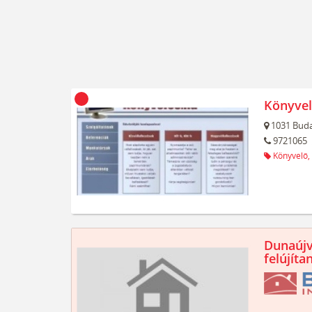
Könyvel
1031
Buda
9721065
Könyvelő,
Dunaújv
felújíta