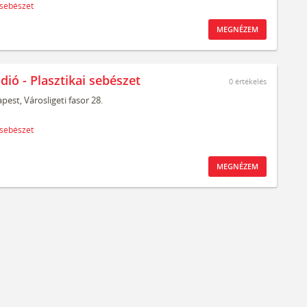
 sebészet
MEGNÉZEM
dió - Plasztikai sebészet
0
értékelés
pest,
Városligeti fasor 28.
 sebészet
MEGNÉZEM