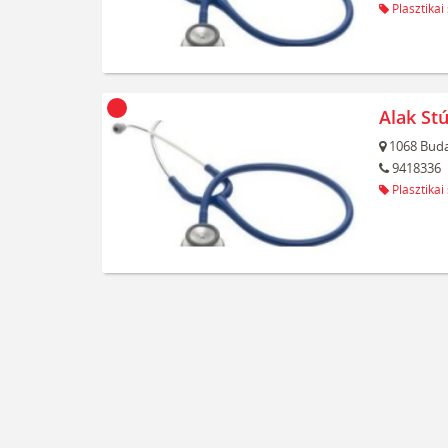
Plasztikai
Alak Stú
1068
Buda
9418336
Plasztikai