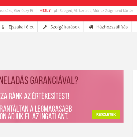
Éjszakai élet
Szolgáltatások
Házhozszállítás