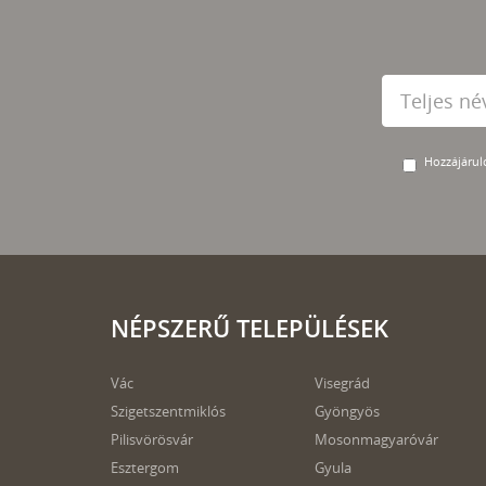
Hozzájárulo
NÉPSZERŰ TELEPÜLÉSEK
Vác
Visegrád
Szigetszentmiklós
Gyöngyös
Pilisvörösvár
Mosonmagyaróvár
Esztergom
Gyula