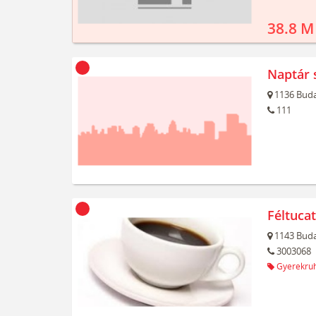
38.8 M
Naptár 
1136
Buda
111
Féltuca
1143
Buda
3003068
Gyerekru