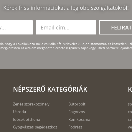
Kérek friss információkat a legjobb szolgáltatókról!
FELIRA
k, hogy a Fővállalkozó Balla és Balla Kft. hírlevelet küldjön számomra, és közvetlen üzle
megkeressen az általam megadott elérhetőségeimen saját vagy üzleti partnerei ajánlatá
NÉPSZERŰ KATEGÓRIÁK
K
Zenés szórakozóhely
Bútorbolt
sp
Uszoda
Fogorvos
co
Idősek otthona
Romkocsma
sz
Gyógyászati segédeszköz
Fodrász
ve