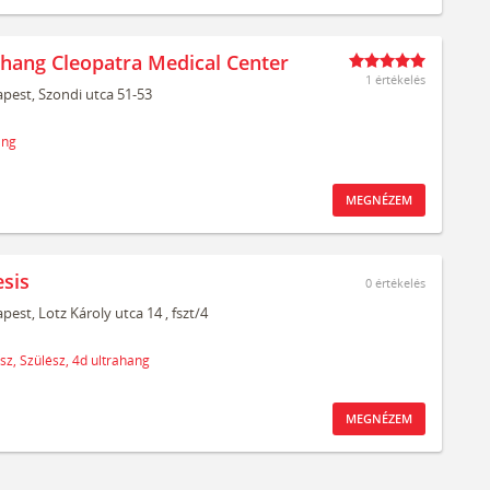
ahang Cleopatra Medical Center
1 értékelés
pest,
Szondi utca 51-53
ang
MEGNÉZEM
sis
0
értékelés
pest,
Lotz Károly utca 14
, fszt/4
sz,
Szülész,
4d ultrahang
MEGNÉZEM