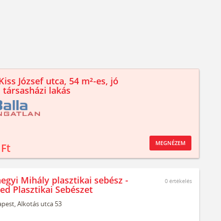
iss József utca, 54 m²-es, jó
 társasházi lakás
MEGNÉZEM
 Ft
egyi Mihály plasztikai sebész -
0
értékelés
ed Plasztikai Sebészet
pest,
Alkotás utca 53