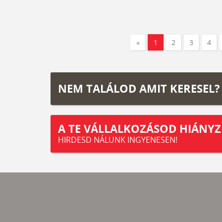
«
1
2
3
4
NEM TALÁLOD AMIT KERESEL?
A TE VÁLLALKOZÁSOD HIÁNYZ
HIRDESD NÁLUNK INGYENESEN!