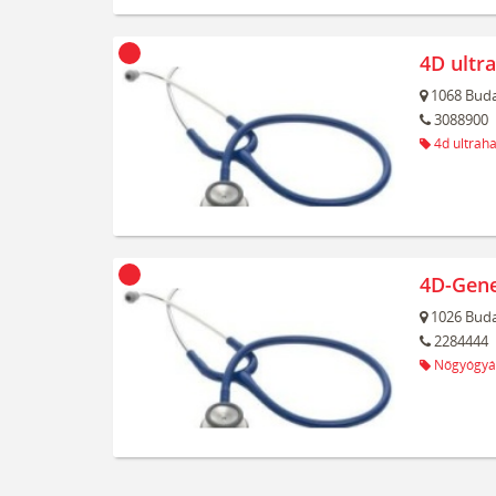
4D ultr
1068
Buda
3088900
4d ultrah
4D-Gene
1026
Buda
2284444
Nőgyógyá