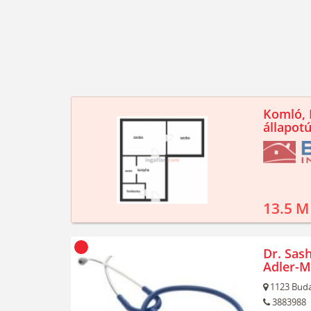
Komló, K
állapotú
13.5 M
Dr. Sash
Adler-M
1123
Buda
3883988