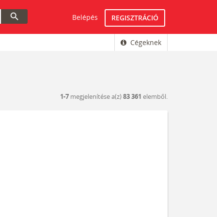
search
Belépés
REGISZTRÁCIÓ
Cégeknek
1-7
megjelenítése a(z)
83 361
elemből.