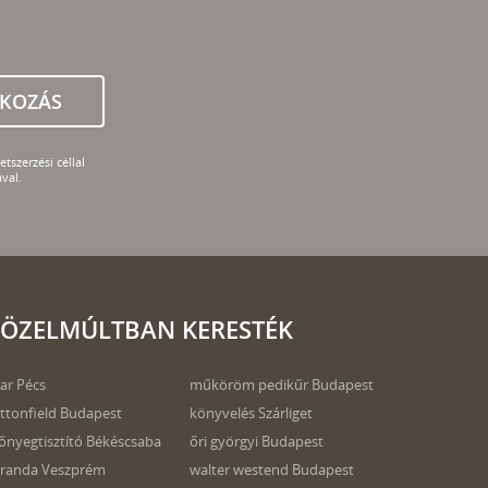
TKOZÁS
tszerzési céllal
val.
ÖZELMÚLTBAN KERESTÉK
ar Pécs
műköröm pedikűr Budapest
ttonfield Budapest
könyvelés Szárliget
őnyegtisztító Békéscsaba
őri györgyi Budapest
randa Veszprém
walter westend Budapest