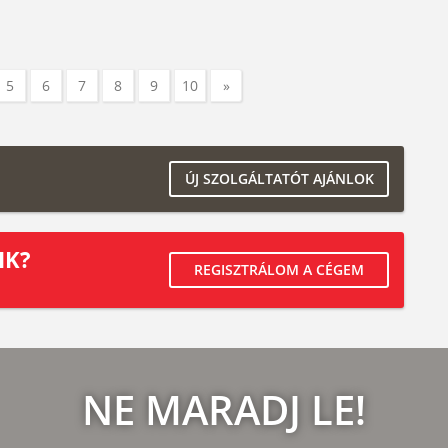
5
6
7
8
9
10
»
ÚJ SZOLGÁLTATÓT AJÁNLOK
IK?
REGISZTRÁLOM A CÉGEM
NE MARADJ LE!