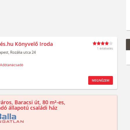
és.hu Könyvelő Iroda
1 értékelés
pest,
Rozália utca 24
Adótanácsadó
MEGNÉZEM
áros, Baracsi út, 80 m²-es,
ndó állapotú családi ház