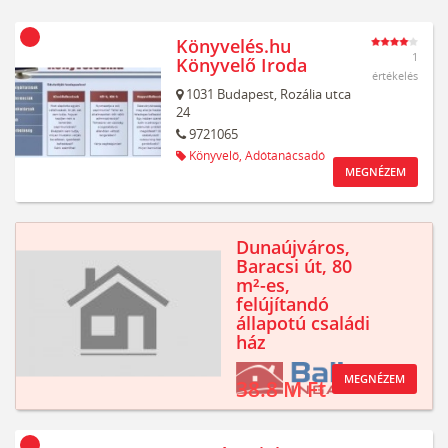
Könyvelés.hu
1
Könyvelő Iroda
értékelés
1031
Budapest,
Rozália utca
24
9721065
Könyvelő,
Adótanácsadó
MEGNÉZEM
Dunaújváros,
Baracsi út, 80
m²-es,
felújítandó
állapotú családi
ház
MEGNÉZEM
38.8 M Ft