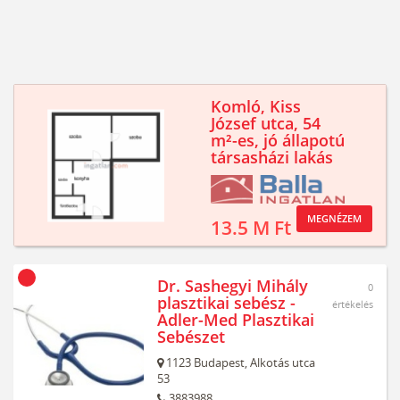
Komló, Kiss
József utca, 54
m²-es, jó állapotú
társasházi lakás
MEGNÉZEM
13.5 M Ft
Dr. Sashegyi Mihály
0
plasztikai sebész -
értékelés
Adler-Med Plasztikai
Sebészet
1123
Budapest,
Alkotás utca
53
3883988