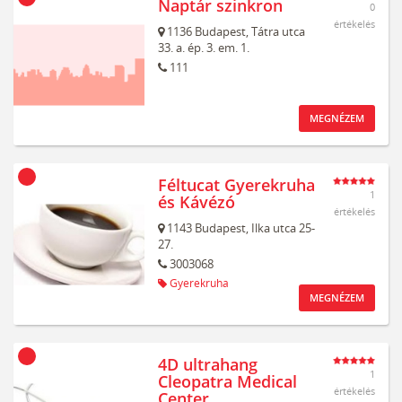
Naptár szinkron
0
értékelés
1136
Budapest,
Tátra utca
33. a. ép. 3. em. 1.
111
MEGNÉZEM
Féltucat Gyerekruha
1
és Kávézó
értékelés
1143
Budapest,
Ilka utca 25-
27.
3003068
Gyerekruha
MEGNÉZEM
4D ultrahang
1
Cleopatra Medical
értékelés
Center