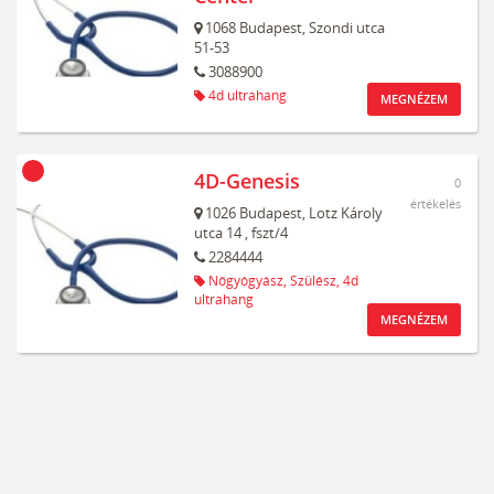
1068
Budapest,
Szondi utca
51-53
3088900
4d ultrahang
MEGNÉZEM
4D-Genesis
0
értékelés
1026
Budapest,
Lotz Károly
utca 14
, fszt/4
2284444
Nőgyógyász,
Szülész,
4d
ultrahang
MEGNÉZEM