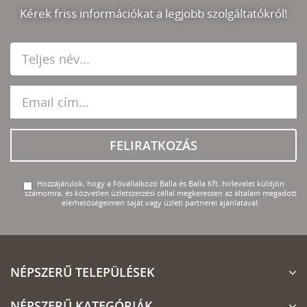
Kérek friss információkat a legjobb szolgáltatókról!
FELIRATKOZÁS
Hozzájárulok, hogy a Fővállalkozó Balla és Balla Kft. hírlevelet küldjön
számomra, és közvetlen üzletszerzési céllal megkeressen az általam megadott
elérhetőségeimen saját vagy üzleti partnerei ajánlatával.
NÉPSZERŰ TELEPÜLÉSEK
NÉPSZERŰ KATEGÓRIÁK