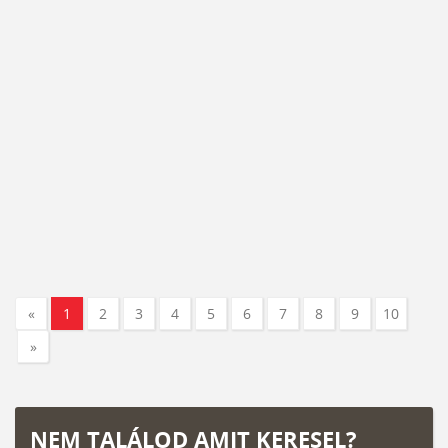
«
1
2
3
4
5
6
7
8
9
10
»
NEM TALÁLOD AMIT KERESEL?