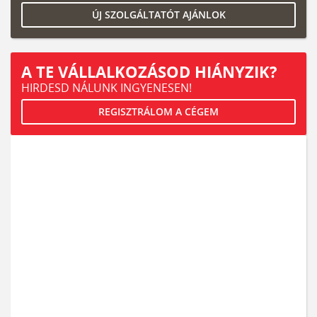
ÚJ SZOLGÁLTATÓT AJÁNLOK
A TE VÁLLALKOZÁSOD HIÁNYZIK?
HIRDESD NÁLUNK INGYENESEN!
REGISZTRÁLOM A CÉGEM