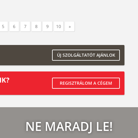
5
6
7
8
9
10
»
ÚJ SZOLGÁLTATÓT AJÁNLOK
IK?
REGISZTRÁLOM A CÉGEM
NE MARADJ LE!