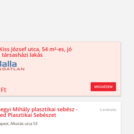
iss József utca, 54 m²-es, jó
 társasházi lakás
MEGNÉZEM
 Ft
egyi Mihály plasztikai sebész -
0
értékelés
ed Plasztikai Sebészet
pest,
Alkotás utca 53