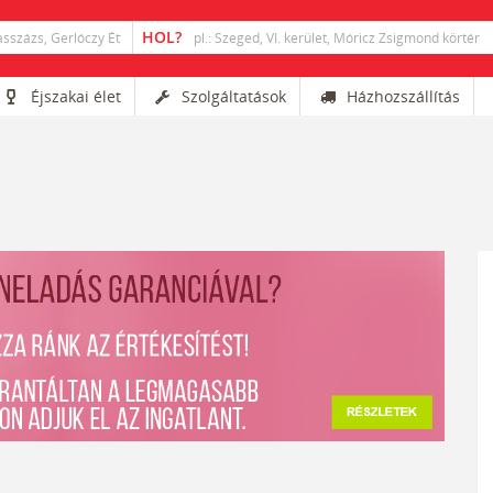
Éjszakai élet
Szolgáltatások
Házhozszállítás