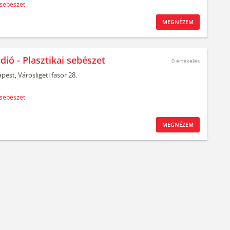
 sebészet
MEGNÉZEM
dió - Plasztikai sebészet
0
értékelés
pest,
Városligeti fasor 28.
 sebészet
MEGNÉZEM