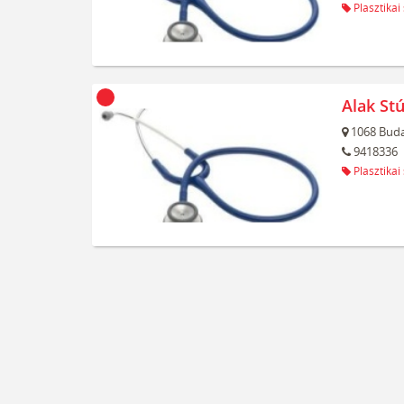
Plasztikai
Alak Stú
1068
Buda
9418336
Plasztikai