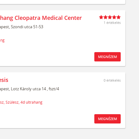
ahang Cleopatra Medical Center
1 értékelés
pest,
Szondi utca 51-53
ang
MEGNÉZEM
sis
0
értékelés
pest,
Lotz Károly utca 14
, fszt/4
sz,
Szülész,
4d ultrahang
MEGNÉZEM