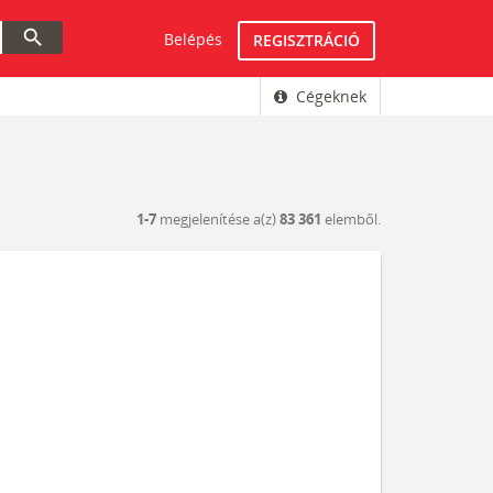
search
Belépés
REGISZTRÁCIÓ
Cégeknek
1-7
megjelenítése a(z)
83 361
elemből.