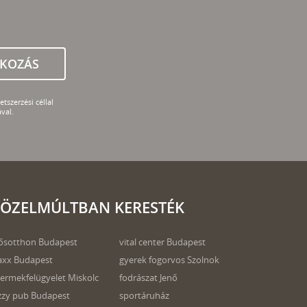
TKOZÁS
tszerzési céllal
val.
ÖZELMÚLTBAN KERESTÉK
ősotthon Budapest
vital center Budapest
xx Budapest
gyerek fogorvos Szolnok
ermekfelügyelet Miskolc
fodrászat Jenő
zzy pub Budapest
sportáruház