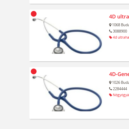
4D ultr
1068
Buda
3088900
4d ultrah
4D-Gene
1026
Buda
2284444
Nőgyógyá