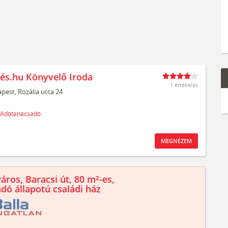
és.hu Könyvelő Iroda
1 értékelés
pest,
Rozália utca 24
Adótanácsadó
MEGNÉZEM
áros, Baracsi út, 80 m²-es,
ndó állapotú családi ház