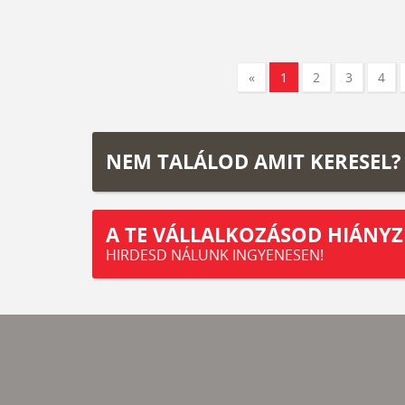
«
1
2
3
4
NEM TALÁLOD AMIT KERESEL?
A TE VÁLLALKOZÁSOD HIÁNYZ
HIRDESD NÁLUNK INGYENESEN!