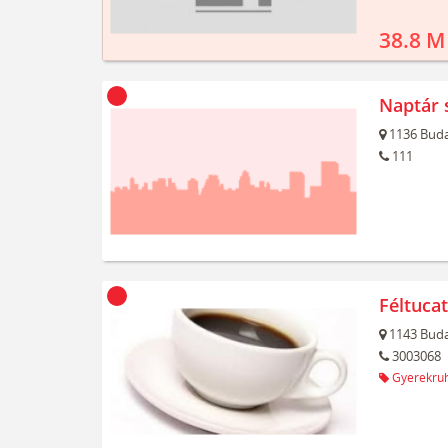
38.8 M
Naptár 
1136
Buda
111
Féltuca
1143
Buda
3003068
Gyerekru