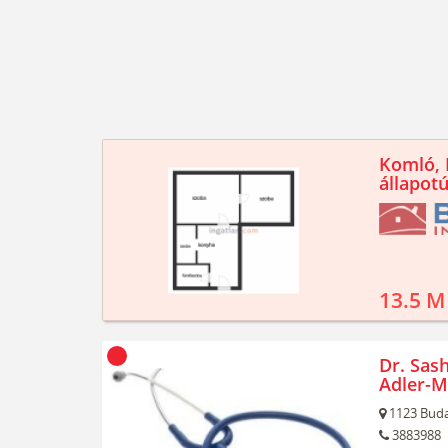
Komló, K
állapotú
13.5 M
Dr. Sash
Adler-M
1123
Buda
3883988