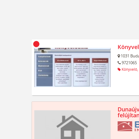
Könyvel
1031
Buda
9721065
Könyvelő,
Dunaújv
felújíta