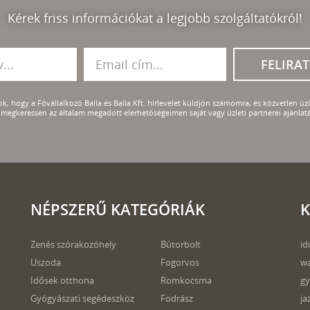
Kérek friss információkat a legjobb szolgáltatókról!
FELIRA
k, hogy a Fővállalkozó Balla és Balla Kft. hírlevelet küldjön számomra, és közvetlen üzle
megkeressen az általam megadott elérhetőségeimen saját vagy üzleti partnerei ajánlatá
NÉPSZERŰ KATEGÓRIÁK
K
Zenés szórakozóhely
Bútorbolt
id
Uszoda
Fogorvos
wa
Idősek otthona
Romkocsma
gy
Gyógyászati segédeszköz
Fodrász
ja