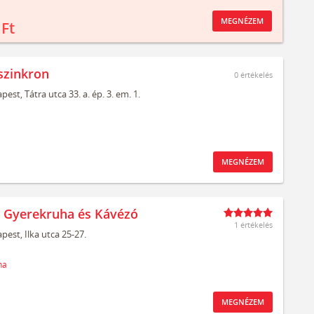
MEGNÉZEM
 Ft
szinkron
0
értékelés
pest,
Tátra utca 33. a. ép. 3. em. 1.
MEGNÉZEM
t Gyerekruha és Kávézó
1 értékelés
pest,
Ilka utca 25-27.
ha
MEGNÉZEM