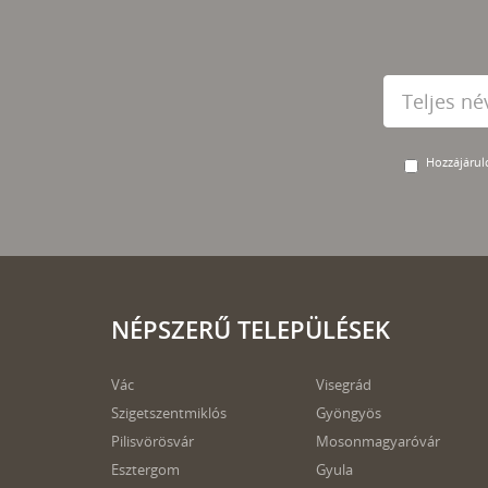
Hozzájárulo
NÉPSZERŰ TELEPÜLÉSEK
Vác
Visegrád
Szigetszentmiklós
Gyöngyös
Pilisvörösvár
Mosonmagyaróvár
Esztergom
Gyula