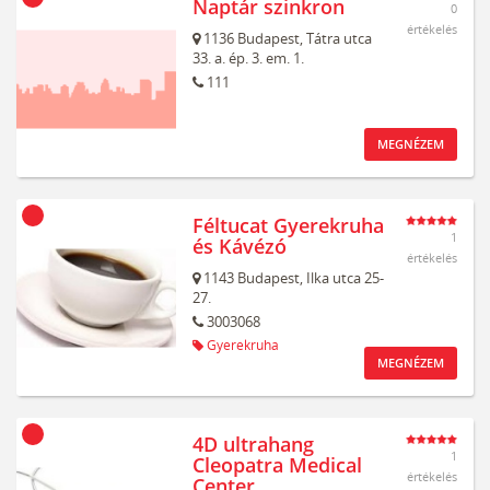
Naptár szinkron
0
értékelés
1136
Budapest,
Tátra utca
33. a. ép. 3. em. 1.
111
MEGNÉZEM
Féltucat Gyerekruha
1
és Kávézó
értékelés
1143
Budapest,
Ilka utca 25-
27.
3003068
Gyerekruha
MEGNÉZEM
4D ultrahang
1
Cleopatra Medical
értékelés
Center