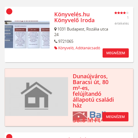
Könyvelés.hu
1
Könyvelő Iroda
értékelés
1031
Budapest,
Rozália utca
24
9721065
Könyvelő,
Adótanácsadó
MEGNÉZEM
Dunaújváros,
Baracsi út, 80
m²-es,
felújítandó
állapotú családi
ház
MEGNÉZEM
38.8 M Ft