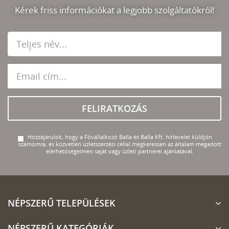
Kérek friss információkat a legjobb szolgáltatókról!
FELIRATKOZÁS
Hozzájárulok, hogy a Fővállalkozó Balla és Balla Kft. hírlevelet küldjön
számomra, és közvetlen üzletszerzési céllal megkeressen az általam megadott
elérhetőségeimen saját vagy üzleti partnerei ajánlatával.
NÉPSZERŰ TELEPÜLÉSEK
NÉPSZERŰ KATEGÓRIÁK