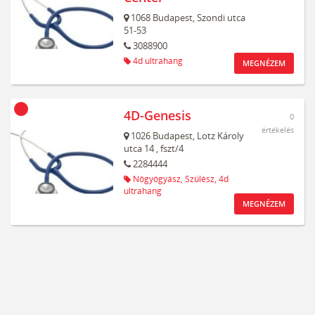
1068
Budapest,
Szondi utca
51-53
3088900
4d ultrahang
MEGNÉZEM
4D-Genesis
0
értékelés
1026
Budapest,
Lotz Károly
utca 14
, fszt/4
2284444
Nőgyógyász,
Szülész,
4d
ultrahang
MEGNÉZEM