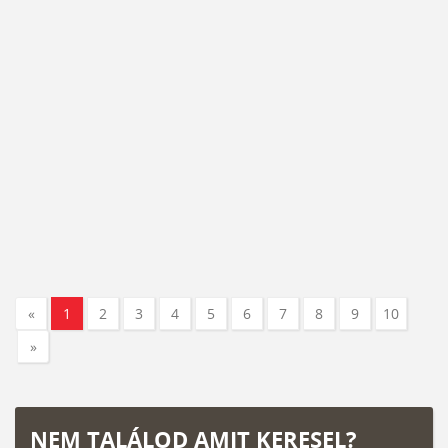
«
1
2
3
4
5
6
7
8
9
10
»
NEM TALÁLOD AMIT KERESEL?