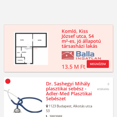
Komló, Kiss
József utca, 54
m²-es, jó állapotú
társasházi lakás
MEGNÉZEM
13.5 M Ft
Dr. Sashegyi Mihály
0
plasztikai sebész -
értékelés
Adler-Med Plasztikai
Sebészet
1123
Budapest,
Alkotás utca
53
3883988