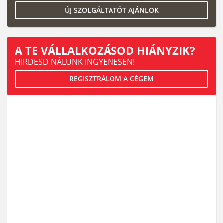
ÚJ SZOLGÁLTATÓT AJÁNLOK
A TE VÁLLALKOZÁSOD HIÁNYZIK?
HIRDESD NÁLUNK INGYENESEN!
REGISZTRÁLOM A CÉGEM