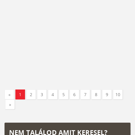
«
1
2
3
4
5
6
7
8
9
10
»
NEM TALÁLOD AMIT KERESEL?