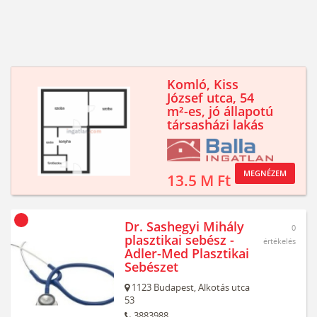
Komló, Kiss
József utca, 54
m²-es, jó állapotú
társasházi lakás
MEGNÉZEM
13.5 M Ft
Dr. Sashegyi Mihály
0
plasztikai sebész -
értékelés
Adler-Med Plasztikai
Sebészet
1123
Budapest,
Alkotás utca
53
3883988