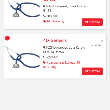
1068
Budapest,
Szondi utca
51-53
3088900
4d ultrahang
MEGNÉZEM
4D-Genesis
0
értékelés
1026
Budapest,
Lotz Károly
utca 14
, fszt/4
2284444
Nőgyógyász,
Szülész,
4d
ultrahang
MEGNÉZEM