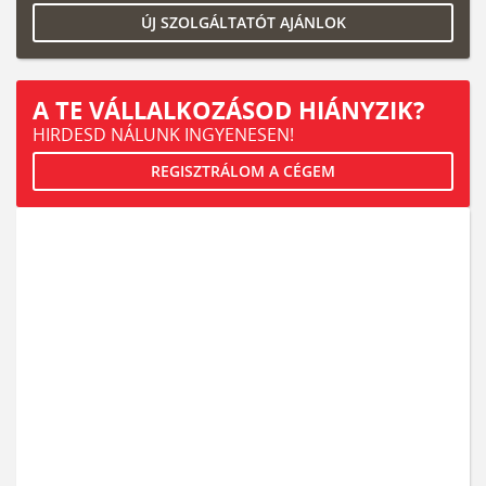
ÚJ SZOLGÁLTATÓT AJÁNLOK
A TE VÁLLALKOZÁSOD HIÁNYZIK?
HIRDESD NÁLUNK INGYENESEN!
REGISZTRÁLOM A CÉGEM