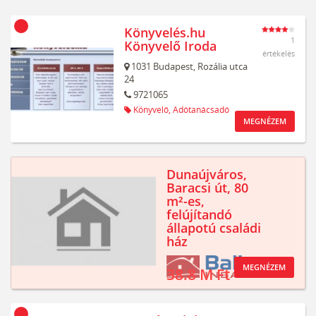
Könyvelés.hu
1
Könyvelő Iroda
értékelés
1031
Budapest,
Rozália utca
24
9721065
Könyvelő,
Adótanácsadó
MEGNÉZEM
Dunaújváros,
Baracsi út, 80
m²-es,
felújítandó
állapotú családi
ház
MEGNÉZEM
38.8 M Ft