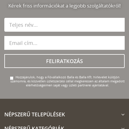
Kérek friss információkat a legjobb szolgáltatókról!
FELIRATKOZÁS
Hozzájárulok, hogy a Fővállalkozó Balla és Balla Kft. hírlevelet küldjön
számomra, és közvetlen üzletszerzési céllal megkeressen az általam megadott
elérhetőségeimen saját vagy üzleti partnerei ajánlatával.
NÉPSZERŰ TELEPÜLÉSEK
NÉPSZERŰ KATEGÓRIÁK