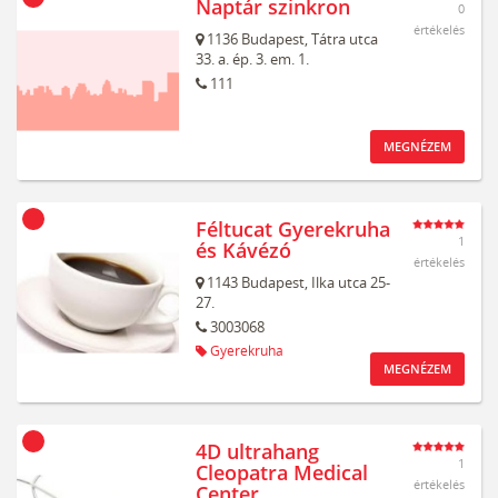
Naptár szinkron
0
értékelés
1136
Budapest,
Tátra utca
33. a. ép. 3. em. 1.
111
MEGNÉZEM
Féltucat Gyerekruha
1
és Kávézó
értékelés
1143
Budapest,
Ilka utca 25-
27.
3003068
Gyerekruha
MEGNÉZEM
4D ultrahang
1
Cleopatra Medical
értékelés
Center