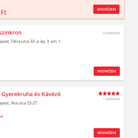
MEGNÉZEM
 Ft
szinkron
0
értékelés
pest,
Tátra utca 33. a. ép. 3. em. 1.
MEGNÉZEM
t Gyerekruha és Kávézó
1 értékelés
pest,
Ilka utca 25-27.
ha
MEGNÉZEM