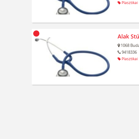
Plasztikai
Alak Stú
1068
Buda
9418336
Plasztikai