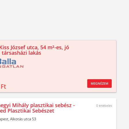
iss József utca, 54 m²-es, jó
 társasházi lakás
MEGNÉZEM
 Ft
egyi Mihály plasztikai sebész -
0
értékelés
ed Plasztikai Sebészet
pest,
Alkotás utca 53