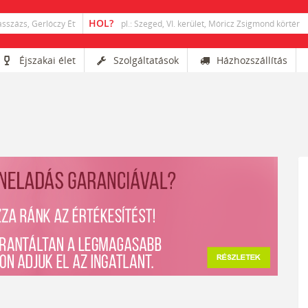
Éjszakai élet
Szolgáltatások
Házhozszállítás