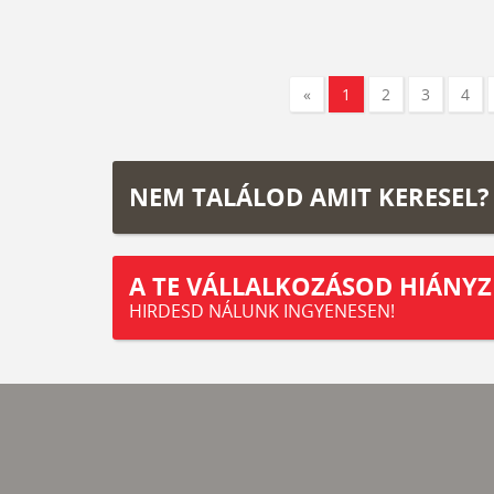
«
1
2
3
4
NEM TALÁLOD AMIT KERESEL?
A TE VÁLLALKOZÁSOD HIÁNYZ
HIRDESD NÁLUNK INGYENESEN!