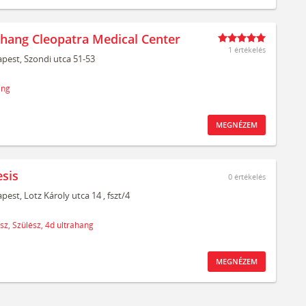
ahang Cleopatra Medical Center
1 értékelés
pest,
Szondi utca 51-53
ang
MEGNÉZEM
sis
0
értékelés
pest,
Lotz Károly utca 14
, fszt/4
sz,
Szülész,
4d ultrahang
MEGNÉZEM