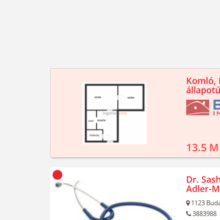
Komló, K
állapotú
13.5 M
Dr. Sash
Adler-M
1123
Buda
3883988