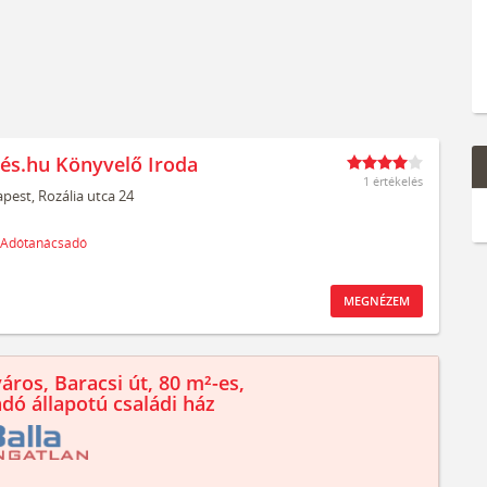
és.hu Könyvelő Iroda
1 értékelés
pest,
Rozália utca 24
Adótanácsadó
MEGNÉZEM
áros, Baracsi út, 80 m²-es,
ndó állapotú családi ház