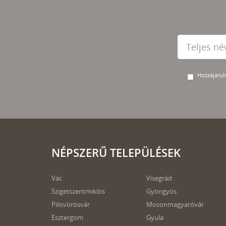
Hozzájárulo
NÉPSZERŰ TELEPÜLÉSEK
Vác
Visegrád
Szigetszentmiklós
Gyöngyös
Pilisvörösvár
Mosonmagyaróvár
Esztergom
Gyula