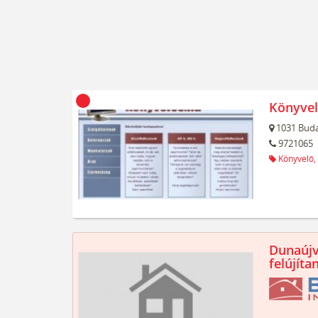
Könyvel
1031
Buda
9721065
Könyvelő,
Dunaújv
felújíta