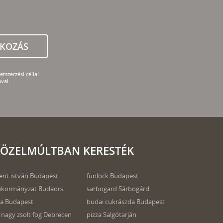
TKOZÁS
tszerzési céllal
val.
ÖZELMÚLTBAN KERESTÉK
ent istván Budapest
funlock Budapest
nkormányzat Budaörs
sarbogard Sárbogárd
a Budapest
budai cukrászda Budapest
 nagy zsolt fog Debrecen
pizza Salgótarján