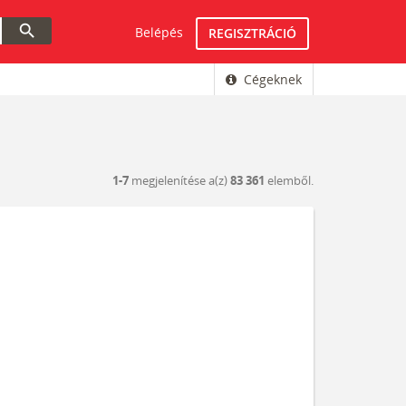
search
Belépés
REGISZTRÁCIÓ
Cégeknek
1-7
megjelenítése a(z)
83 361
elemből.