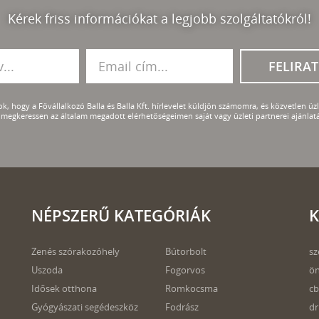
Kérek friss információkat a legjobb szolgáltatókról!
FELIRA
k, hogy a Fővállalkozó Balla és Balla Kft. hírlevelet küldjön számomra, és közvetlen üzle
megkeressen az általam megadott elérhetőségeimen saját vagy üzleti partnerei ajánlatá
NÉPSZERŰ KATEGÓRIÁK
K
Zenés szórakozóhely
Bútorbolt
sz
Uszoda
Fogorvos
ö
Idősek otthona
Romkocsma
cb
Gyógyászati segédeszköz
Fodrász
dr