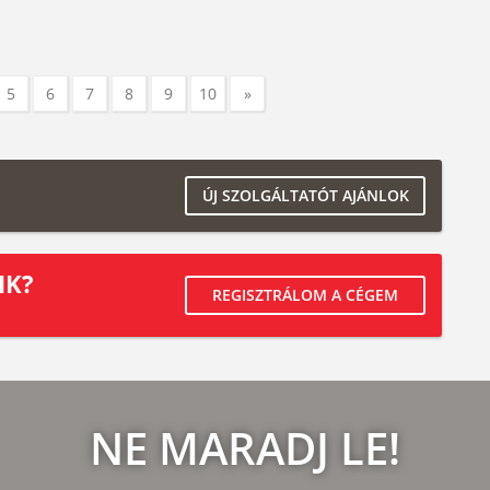
5
6
7
8
9
10
»
ÚJ SZOLGÁLTATÓT AJÁNLOK
IK?
REGISZTRÁLOM A CÉGEM
NE MARADJ LE!