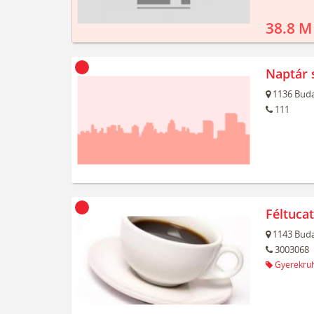
38.8 M
Naptár 
1136
Buda
111
Féltuca
1143
Buda
3003068
Gyerekru