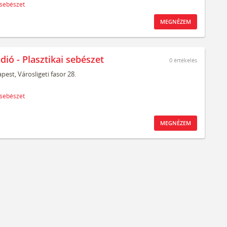
 sebészet
MEGNÉZEM
dió - Plasztikai sebészet
0
értékelés
pest,
Városligeti fasor 28.
 sebészet
MEGNÉZEM