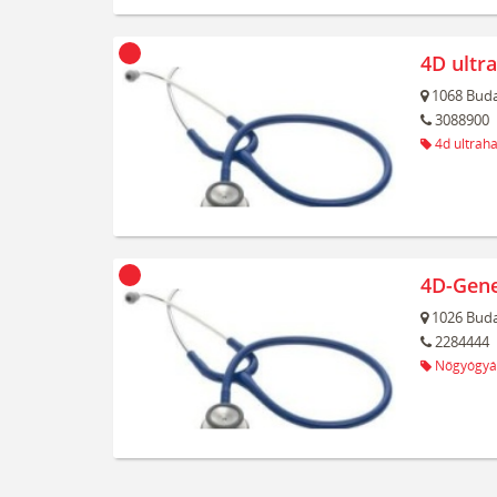
4D ultr
1068
Buda
3088900
4d ultrah
4D-Gene
1026
Buda
2284444
Nőgyógyá