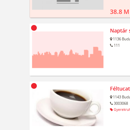
38.8 M
Naptár 
1136
Buda
111
Féltuca
1143
Buda
3003068
Gyerekru