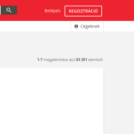
search
Belépés
REGISZTRÁCIÓ
Cégeknek
1-7
megjelenítése a(z)
83 361
elemből.