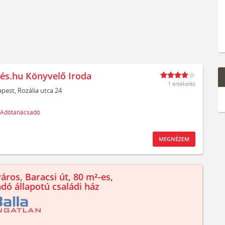
és.hu Könyvelő Iroda
1 értékelés
pest,
Rozália utca 24
Adótanácsadó
MEGNÉZEM
áros, Baracsi út, 80 m²-es,
ndó állapotú családi ház