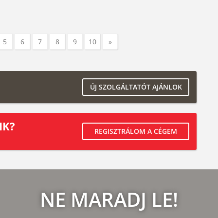
5
6
7
8
9
10
»
ÚJ SZOLGÁLTATÓT AJÁNLOK
IK?
REGISZTRÁLOM A CÉGEM
NE MARADJ LE!