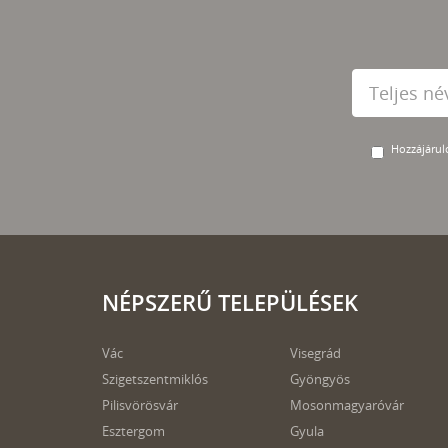
Hozzájárulo
NÉPSZERŰ TELEPÜLÉSEK
Vác
Visegrád
Szigetszentmiklós
Gyöngyös
Pilisvörösvár
Mosonmagyaróvár
Esztergom
Gyula