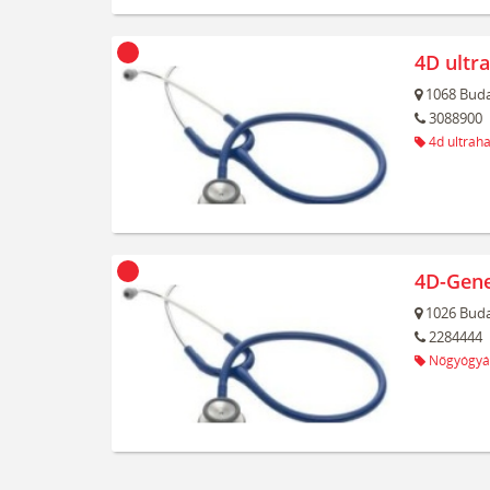
4D ultr
1068
Buda
3088900
4d ultrah
4D-Gene
1026
Buda
2284444
Nőgyógyá