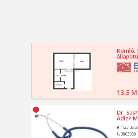
Komló, K
állapotú
13.5 M
Dr. Sash
Adler-M
1123
Buda
3883988