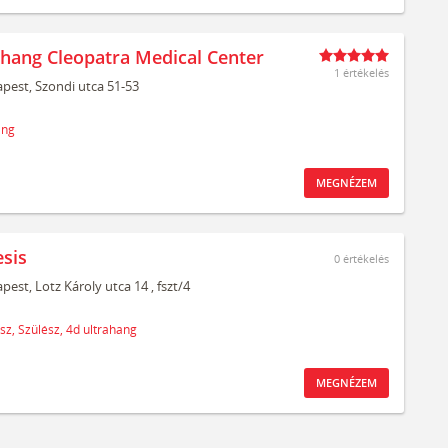
ahang Cleopatra Medical Center
1 értékelés
pest,
Szondi utca 51-53
ang
MEGNÉZEM
sis
0
értékelés
pest,
Lotz Károly utca 14
, fszt/4
sz,
Szülész,
4d ultrahang
MEGNÉZEM