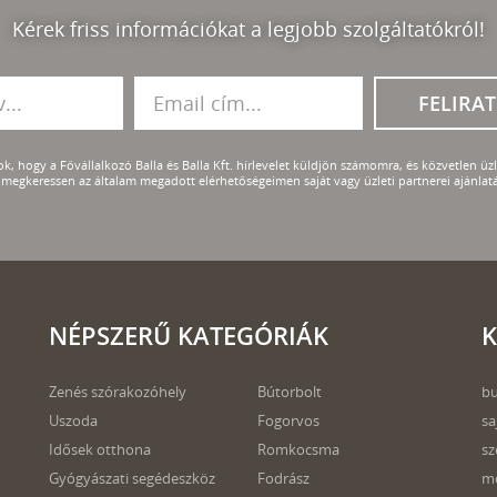
Kérek friss információkat a legjobb szolgáltatókról!
FELIRA
k, hogy a Fővállalkozó Balla és Balla Kft. hírlevelet küldjön számomra, és közvetlen üzle
megkeressen az általam megadott elérhetőségeimen saját vagy üzleti partnerei ajánlatá
NÉPSZERŰ KATEGÓRIÁK
K
Zenés szórakozóhely
Bútorbolt
bu
Uszoda
Fogorvos
sa
Idősek otthona
Romkocsma
sz
Gyógyászati segédeszköz
Fodrász
mo