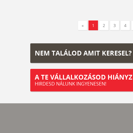
«
1
2
3
4
NEM TALÁLOD AMIT KERESEL?
A TE VÁLLALKOZÁSOD HIÁNYZ
HIRDESD NÁLUNK INGYENESEN!