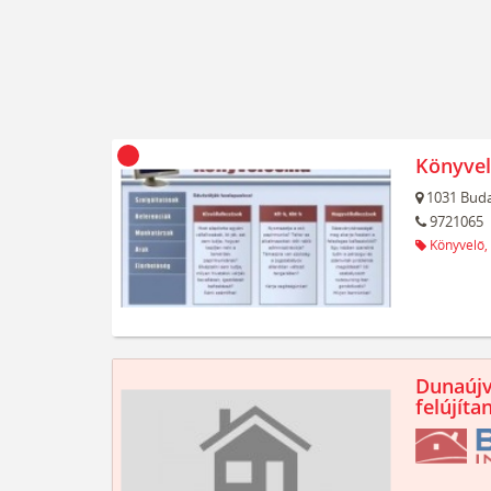
Könyvel
1031
Buda
9721065
Könyvelő,
Dunaújv
felújíta