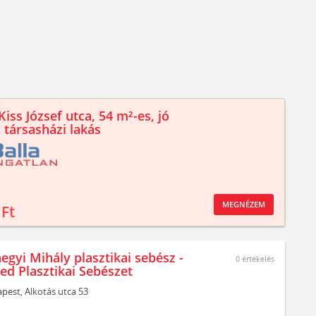
iss József utca, 54 m²-es, jó
 társasházi lakás
MEGNÉZEM
 Ft
egyi Mihály plasztikai sebész -
0
értékelés
ed Plasztikai Sebészet
pest,
Alkotás utca 53