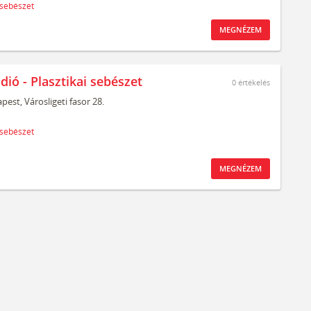
 sebészet
MEGNÉZEM
dió - Plasztikai sebészet
0
értékelés
pest,
Városligeti fasor 28.
 sebészet
MEGNÉZEM