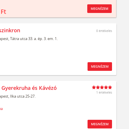
MEGNÉZEM
 Ft
szinkron
0
értékelés
pest,
Tátra utca 33. a. ép. 3. em. 1.
MEGNÉZEM
t Gyerekruha és Kávézó
1 értékelés
pest,
Ilka utca 25-27.
ha
MEGNÉZEM