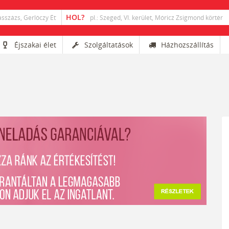
Éjszakai élet
Szolgáltatások
Házhozszállítás