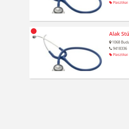
Plasztikai
Alak Stú
1068
Buda
9418336
Plasztikai