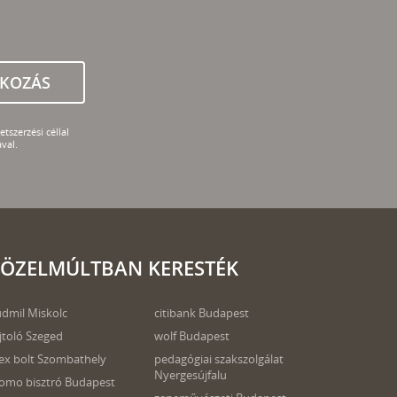
TKOZÁS
tszerzési céllal
val.
ÖZELMÚLTBAN KERESTÉK
dmil Miskolc
citibank Budapest
jtoló Szeged
wolf Budapest
ex bolt Szombathely
pedagógiai szakszolgálat
Nyergesújfalu
mo bisztró Budapest