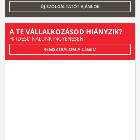
ÚJ SZOLGÁLTATÓT AJÁNLOK
A TE VÁLLALKOZÁSOD HIÁNYZIK?
HIRDESD NÁLUNK INGYENESEN!
REGISZTRÁLOM A CÉGEM