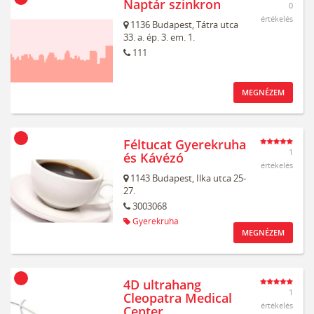
Naptár szinkron
0
értékelés
1136
Budapest,
Tátra utca
33. a. ép. 3. em. 1.
111
MEGNÉZEM
Féltucat Gyerekruha
1
és Kávézó
értékelés
1143
Budapest,
Ilka utca 25-
27.
3003068
Gyerekruha
MEGNÉZEM
4D ultrahang
1
Cleopatra Medical
értékelés
Center