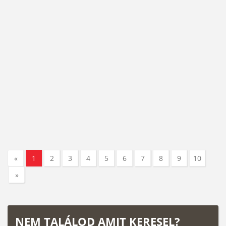
«
1
2
3
4
5
6
7
8
9
10
»
NEM TALÁLOD AMIT KERESEL?