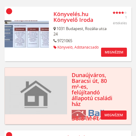
Könyvelés.hu
1
Könyvelő Iroda
értékelés
1031
Budapest,
Rozália utca
24
9721065
Könyvelő,
Adótanácsadó
MEGNÉZEM
Dunaújváros,
Baracsi út, 80
m²-es,
felújítandó
állapotú családi
ház
MEGNÉZEM
38.8 M Ft