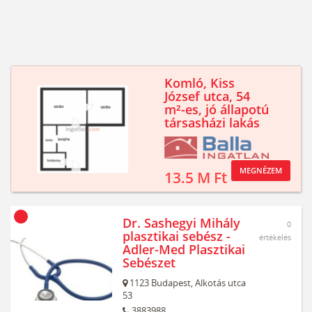
Komló, Kiss
József utca, 54
m²-es, jó állapotú
társasházi lakás
MEGNÉZEM
13.5 M Ft
Dr. Sashegyi Mihály
0
plasztikai sebész -
értékelés
Adler-Med Plasztikai
Sebészet
1123
Budapest,
Alkotás utca
53
3883988