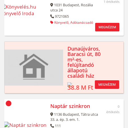
1 értékelés
1031
Budapest,
Rozália
utca 24
9721065
Könyvelő,
Adótanácsadó
MEGNÉZEM
Dunaújváros,
Baracsi út, 80
m²-es,
felújítandó
állapotú
családi ház
MEGNÉZEM
38.8 M Ft
Naptár szinkron
0
értékelés
1136
Budapest,
Tátra utca
33. a. ép. 3. em. 1.
111