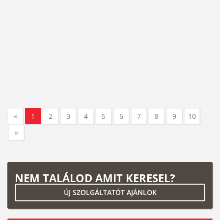
«
1
2
3
4
5
6
7
8
9
10
»
NEM TALÁLOD AMIT KERESEL?
ÚJ SZOLGÁLTATÓT AJÁNLOK