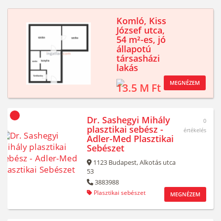
Komló, Kiss
József utca,
54 m²-es, jó
állapotú
társasházi
lakás
MEGNÉZEM
13.5 M Ft
Dr. Sashegyi Mihály
0
plasztikai sebész -
értékelés
Adler-Med Plasztikai
Sebészet
1123
Budapest,
Alkotás utca
53
3883988
Plasztikai sebészet
MEGNÉZEM