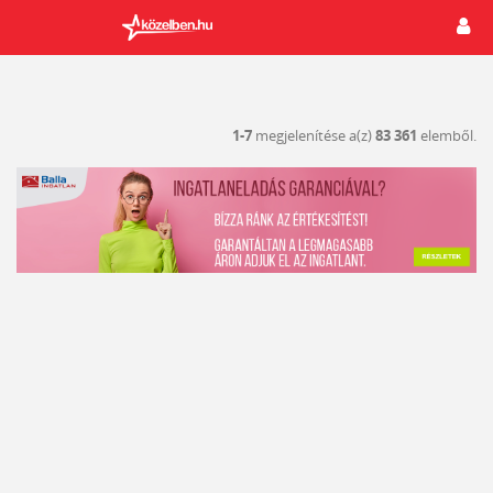
1-7
megjelenítése a(z)
83 361
elemből.