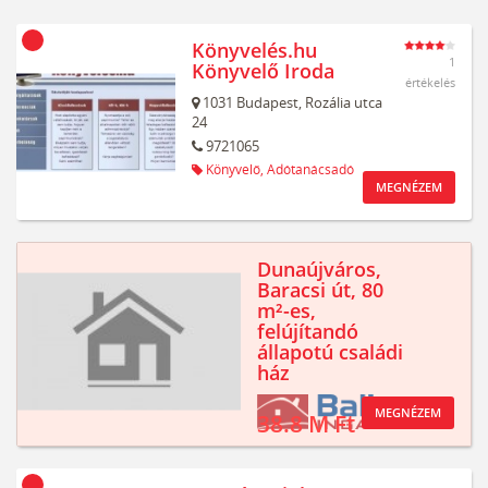
Könyvelés.hu
1
Könyvelő Iroda
értékelés
1031
Budapest,
Rozália utca
24
9721065
Könyvelő,
Adótanácsadó
MEGNÉZEM
Dunaújváros,
Baracsi út, 80
m²-es,
felújítandó
állapotú családi
ház
MEGNÉZEM
38.8 M Ft