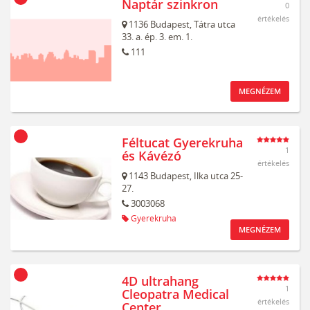
Naptár szinkron
0
értékelés
1136
Budapest,
Tátra utca
33. a. ép. 3. em. 1.
111
MEGNÉZEM
Féltucat Gyerekruha
1
és Kávézó
értékelés
1143
Budapest,
Ilka utca 25-
27.
3003068
Gyerekruha
MEGNÉZEM
4D ultrahang
1
Cleopatra Medical
értékelés
Center