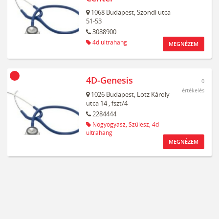
1068
Budapest,
Szondi utca
51-53
3088900
4d ultrahang
MEGNÉZEM
4D-Genesis
0
értékelés
1026
Budapest,
Lotz Károly
utca 14
, fszt/4
2284444
Nőgyógyász,
Szülész,
4d
ultrahang
MEGNÉZEM