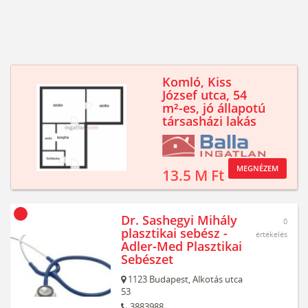
Komló, Kiss
József utca, 54
m²-es, jó állapotú
társasházi lakás
MEGNÉZEM
13.5 M Ft
Dr. Sashegyi Mihály
0
plasztikai sebész -
értékelés
Adler-Med Plasztikai
Sebészet
1123
Budapest,
Alkotás utca
53
3883988