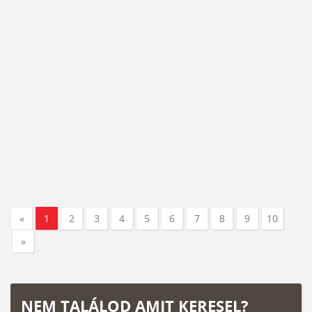
«
1
2
3
4
5
6
7
8
9
10
»
NEM TALÁLOD AMIT KERESEL?