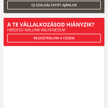
ÚJ SZOLGÁLTATÓT AJÁNLOK
A TE VÁLLALKOZÁSOD HIÁNYZIK?
HIRDESD NÁLUNK INGYENESEN!
REGISZTRÁLOM A CÉGEM