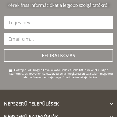
Kérek friss információkat a legjobb szolgáltatókról!
FELIRATKOZÁS
Hozzájárulok, hogy a Fővállalkozó Balla és Balla Kft. hírlevelet küldjön
számomra, és közvetlen üzletszerzési céllal megkeressen az általam megadott
elérhetőségeimen saját vagy üzleti partnerei ajánlatával.
NÉPSZERŰ TELEPÜLÉSEK
NÉPSZERŰ KATEGÓRIÁK