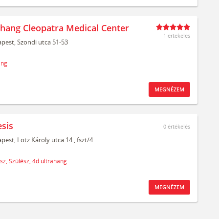
ahang Cleopatra Medical Center
1 értékelés
pest,
Szondi utca 51-53
ang
MEGNÉZEM
sis
0
értékelés
pest,
Lotz Károly utca 14
, fszt/4
sz,
Szülész,
4d ultrahang
MEGNÉZEM