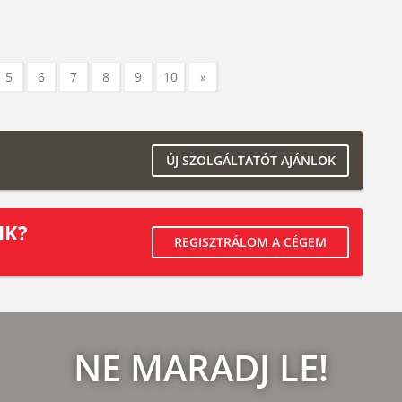
5
6
7
8
9
10
»
ÚJ SZOLGÁLTATÓT AJÁNLOK
IK?
REGISZTRÁLOM A CÉGEM
NE MARADJ LE!