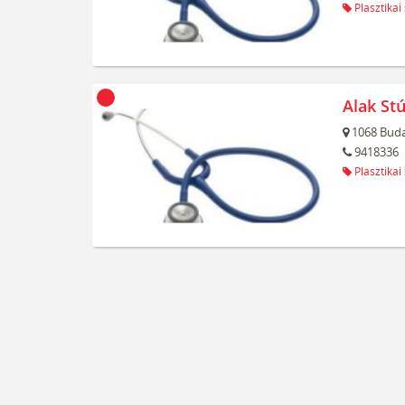
Plasztikai
Alak Stú
1068
Buda
9418336
Plasztikai