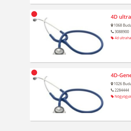
4D ultr
1068
Buda
3088900
4d ultrah
4D-Gene
1026
Buda
2284444
Nőgyógyá