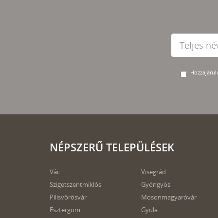
Hozzájárulo
NÉPSZERŰ TELEPÜLÉSEK
Vác
Visegrád
Szigetszentmiklós
Gyöngyös
Pilisvörösvár
Mosonmagyaróvár
Esztergom
Gyula