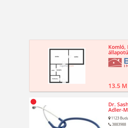
Komló, K
állapotú
13.5 M
Dr. Sash
Adler-M
1123
Buda
3883988