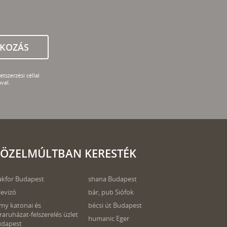
TKOZÁS
tszerzési céllal
val.
ÖZELMÚLTBAN KERESTÉK
akfor Budapest
shana Budapest
levizó
bár, pub Siófok
my katonai és
bécsi út Budapest
raruházat-felszerelés üzlet
humanic Eger
udapest