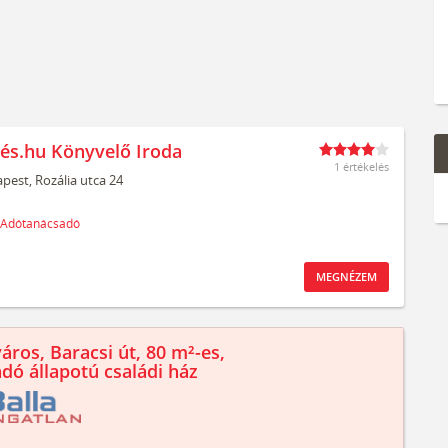
és.hu Könyvelő Iroda
1 értékelés
pest,
Rozália utca 24
Adótanácsadó
MEGNÉZEM
áros, Baracsi út, 80 m²-es,
ndó állapotú családi ház