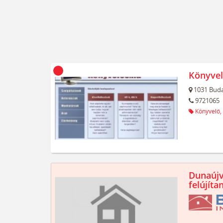
Könyvel
1031
Buda
9721065
Könyvelő,
Dunaújv
felújíta