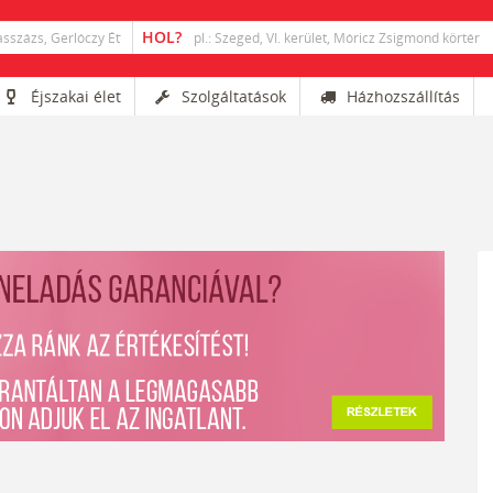
Éjszakai élet
Szolgáltatások
Házhozszállítás