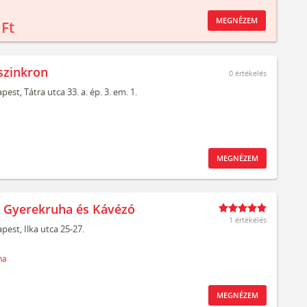
MEGNÉZEM
 Ft
szinkron
0
értékelés
pest,
Tátra utca 33. a. ép. 3. em. 1.
MEGNÉZEM
t Gyerekruha és Kávézó
1 értékelés
pest,
Ilka utca 25-27.
ha
MEGNÉZEM