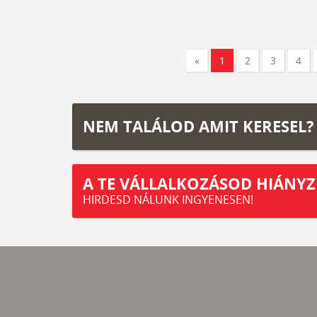
«
1
2
3
4
NEM TALÁLOD AMIT KERESEL?
A TE VÁLLALKOZÁSOD HIÁNYZ
HIRDESD NÁLUNK INGYENESEN!