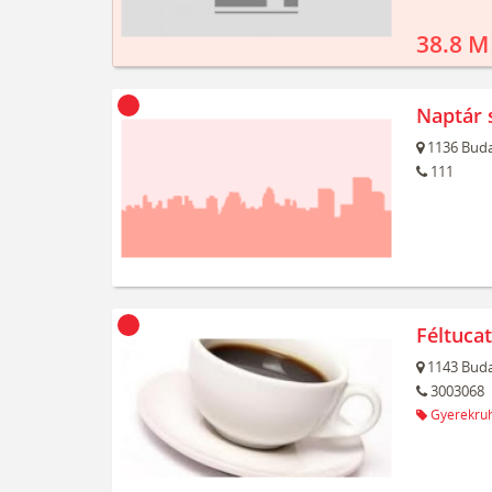
38.8 M
Naptár 
1136
Buda
111
Féltuca
1143
Buda
3003068
Gyerekru