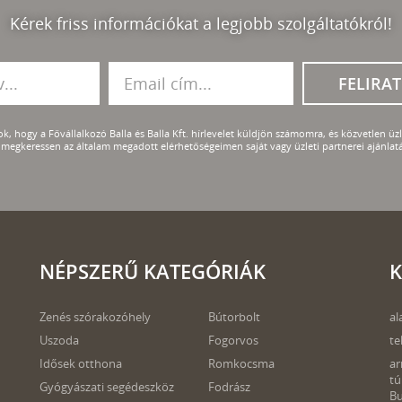
Kérek friss információkat a legjobb szolgáltatókról!
FELIRA
k, hogy a Fővállalkozó Balla és Balla Kft. hírlevelet küldjön számomra, és közvetlen üzle
megkeressen az általam megadott elérhetőségeimen saját vagy üzleti partnerei ajánlatá
NÉPSZERŰ KATEGÓRIÁK
K
Zenés szórakozóhely
Bútorbolt
al
Uszoda
Fogorvos
te
Idősek otthona
Romkocsma
ar
tú
Gyógyászati segédeszköz
Fodrász
B