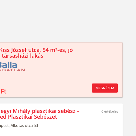
iss József utca, 54 m²-es, jó
 társasházi lakás
MEGNÉZEM
 Ft
egyi Mihály plasztikai sebész -
0
értékelés
ed Plasztikai Sebészet
pest,
Alkotás utca 53