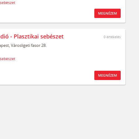
 sebészet
MEGNÉZEM
dió - Plasztikai sebészet
0
értékelés
pest,
Városligeti fasor 28.
 sebészet
MEGNÉZEM