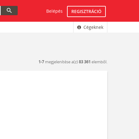
search
Belépés
REGISZTRÁCIÓ
Cégeknek
1-7
megjelenítése a(z)
83 361
elemből.