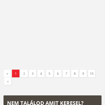
«
1
2
3
4
5
6
7
8
9
10
»
NEM TALÁLOD AMIT KERESEL?