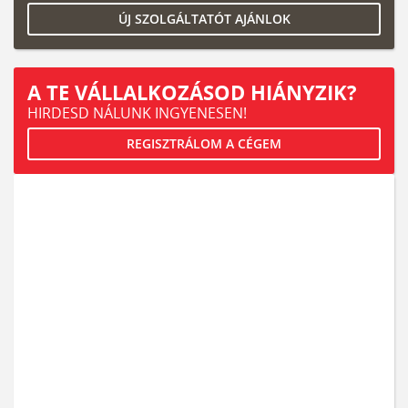
ÚJ SZOLGÁLTATÓT AJÁNLOK
A TE VÁLLALKOZÁSOD HIÁNYZIK?
HIRDESD NÁLUNK INGYENESEN!
REGISZTRÁLOM A CÉGEM