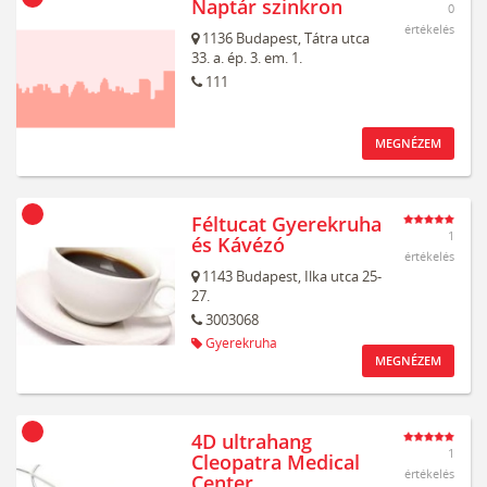
Naptár szinkron
0
értékelés
1136
Budapest,
Tátra utca
33. a. ép. 3. em. 1.
111
MEGNÉZEM
Féltucat Gyerekruha
1
és Kávézó
értékelés
1143
Budapest,
Ilka utca 25-
27.
3003068
Gyerekruha
MEGNÉZEM
4D ultrahang
1
Cleopatra Medical
értékelés
Center