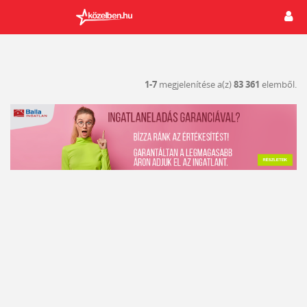
1-7
megjelenítése a(z)
83 361
elemből.