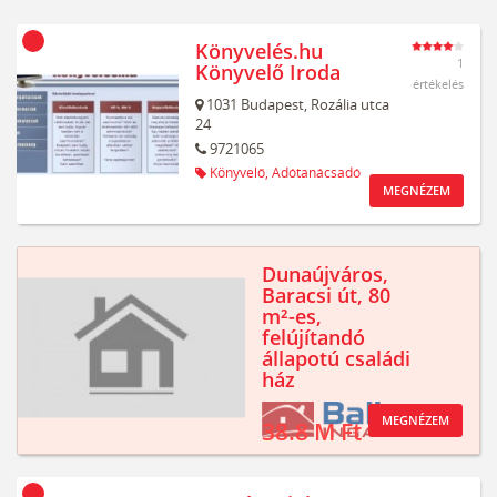
Könyvelés.hu
1
Könyvelő Iroda
értékelés
1031
Budapest,
Rozália utca
24
9721065
Könyvelő,
Adótanácsadó
MEGNÉZEM
Dunaújváros,
Baracsi út, 80
m²-es,
felújítandó
állapotú családi
ház
MEGNÉZEM
38.8 M Ft