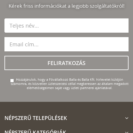
Kérek friss információkat a legjobb szolgáltatókról!
FELIRATKOZÁS
Hozzájárulok, hogy a Fővállalkozó Balla és Balla Kft. hírlevelet küldjön
számomra, és közvetlen üzletszerzési céllal megkeressen az általam megadott
elérhetőségeimen saját vagy üzleti partnerei ajánlatával.
NÉPSZERŰ TELEPÜLÉSEK
NÉPSZERŰ KATEGÓRIÁK