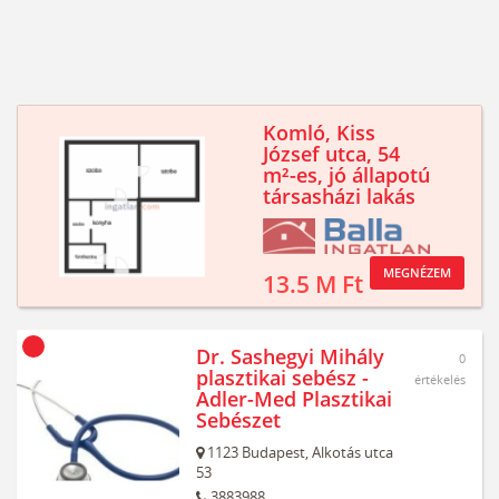
Komló, Kiss
József utca, 54
m²-es, jó állapotú
társasházi lakás
MEGNÉZEM
13.5 M Ft
Dr. Sashegyi Mihály
0
plasztikai sebész -
értékelés
Adler-Med Plasztikai
Sebészet
1123
Budapest,
Alkotás utca
53
3883988