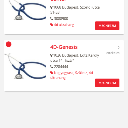
1068
Budapest,
Szondi utca
51-53
3088900
4d ultrahang
MEGNÉZEM
4D-Genesis
0
értékelés
1026
Budapest,
Lotz Károly
utca 14
, fszt/4
2284444
Nőgyógyász,
Szülész,
4d
ultrahang
MEGNÉZEM