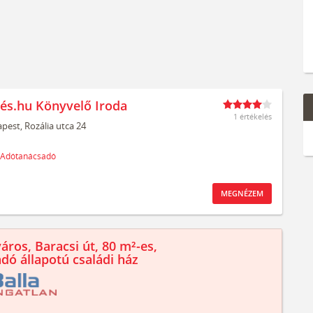
és.hu Könyvelő Iroda
1 értékelés
pest,
Rozália utca 24
Adótanácsadó
MEGNÉZEM
áros, Baracsi út, 80 m²-es,
ndó állapotú családi ház