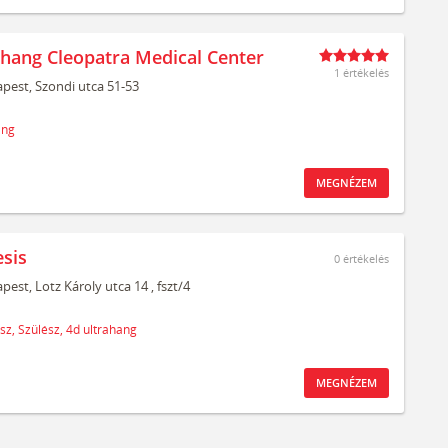
ahang Cleopatra Medical Center
1 értékelés
pest,
Szondi utca 51-53
ang
MEGNÉZEM
sis
0
értékelés
pest,
Lotz Károly utca 14
, fszt/4
sz,
Szülész,
4d ultrahang
MEGNÉZEM