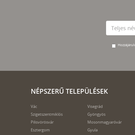
Hozzájárulo
NÉPSZERŰ TELEPÜLÉSEK
Vác
Visegrád
Szigetszentmiklós
Gyöngyös
Pilisvörösvár
Mosonmagyaróvár
Esztergom
Gyula