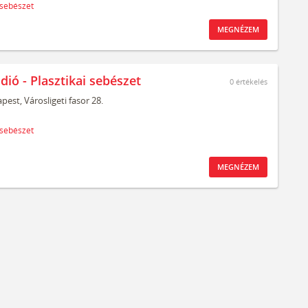
 sebészet
MEGNÉZEM
dió - Plasztikai sebészet
0
értékelés
pest,
Városligeti fasor 28.
 sebészet
MEGNÉZEM