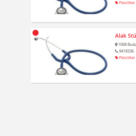
Plasztikai
Alak Stú
1068
Buda
9418336
Plasztikai