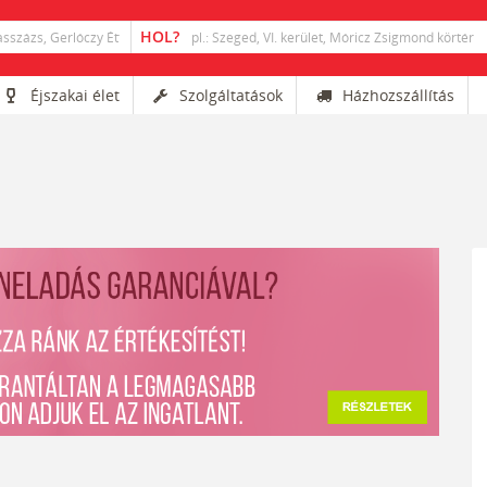
Éjszakai élet
Szolgáltatások
Házhozszállítás