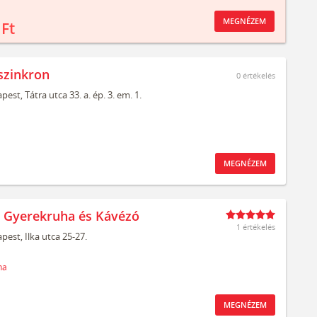
MEGNÉZEM
 Ft
szinkron
0
értékelés
pest,
Tátra utca 33. a. ép. 3. em. 1.
MEGNÉZEM
t Gyerekruha és Kávézó
1 értékelés
pest,
Ilka utca 25-27.
ha
MEGNÉZEM