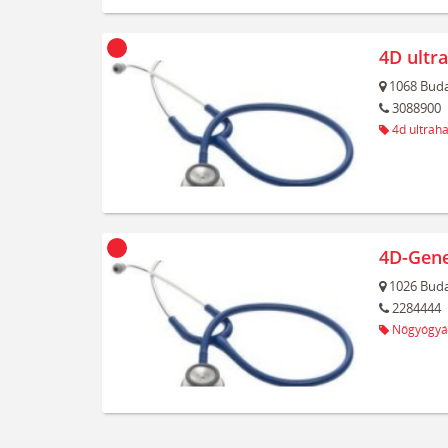
4D ultr
1068
Buda
3088900
4d ultrah
4D-Gene
1026
Buda
2284444
Nőgyógyá