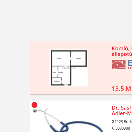
Komló, K
állapotú
13.5 M
Dr. Sash
Adler-M
1123
Buda
3883988