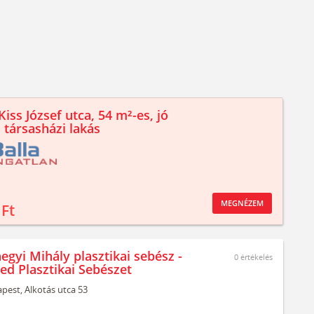
iss József utca, 54 m²-es, jó
 társasházi lakás
MEGNÉZEM
 Ft
egyi Mihály plasztikai sebész -
0
értékelés
ed Plasztikai Sebészet
pest,
Alkotás utca 53