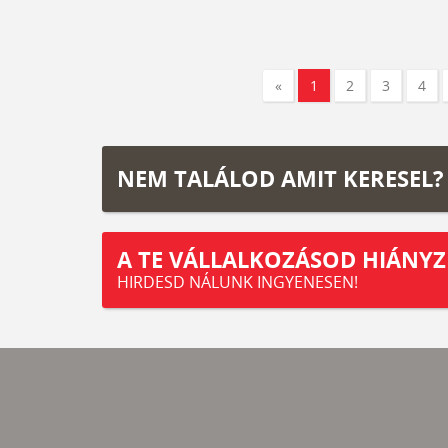
«
1
2
3
4
NEM TALÁLOD AMIT KERESEL?
A TE VÁLLALKOZÁSOD HIÁNYZ
HIRDESD NÁLUNK INGYENESEN!