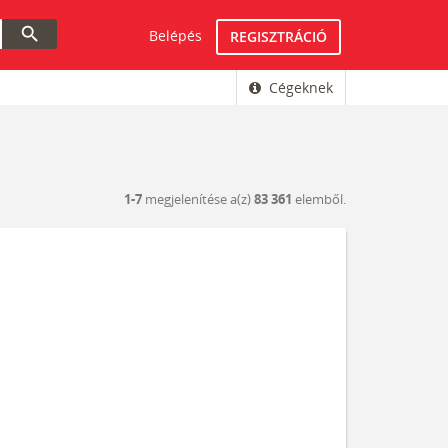
search
Belépés
REGISZTRÁCIÓ
Cégeknek
1-7
megjelenítése a(z)
83 361
elemből.