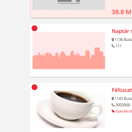
38.8 M
Naptár 
1136
Buda
111
Féltuca
1143
Buda
3003068
Gyerekru