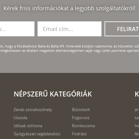
Kérek friss információkat a legjobb szolgáltatókról!
FELIRA
k, hogy a Fővállalkozó Balla és Balla Kft. hírlevelet küldjön számomra, és közvetlen üzle
megkeressen az általam megadott elérhetőségeimen saját vagy üzleti partnerei ajánlatá
NÉPSZERŰ KATEGÓRIÁK
K
Zenés szórakozóhely
Bútorbolt
ár
Uszoda
Fogorvos
ta
Idősek otthona
Romkocsma
he
Gyógyászati segédeszköz
Fodrász
fé