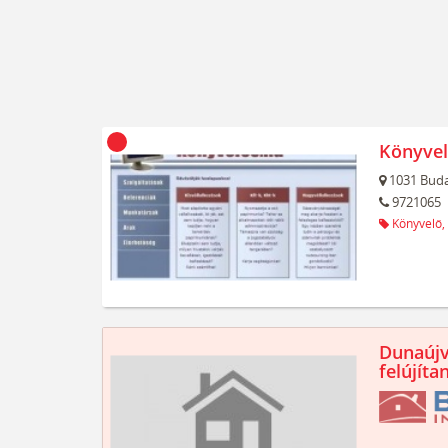
Könyvel
1031
Buda
9721065
Könyvelő,
Dunaújv
felújíta