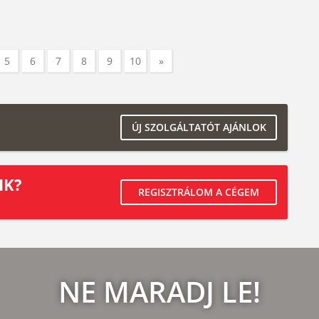
5
6
7
8
9
10
»
ÚJ SZOLGÁLTATÓT AJÁNLOK
IK?
REGISZTRÁLOM A CÉGEM
NE MARADJ LE!