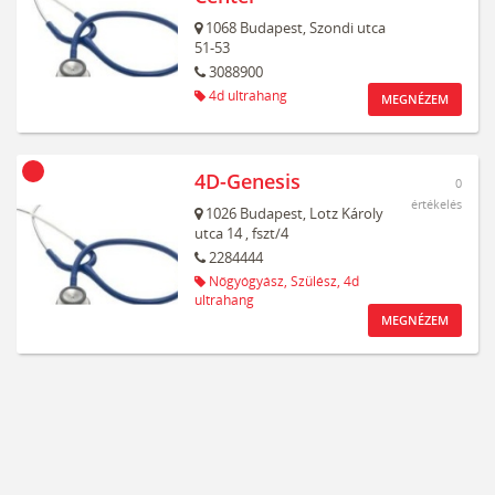
1068
Budapest,
Szondi utca
51-53
3088900
4d ultrahang
MEGNÉZEM
4D-Genesis
0
értékelés
1026
Budapest,
Lotz Károly
utca 14
, fszt/4
2284444
Nőgyógyász,
Szülész,
4d
ultrahang
MEGNÉZEM