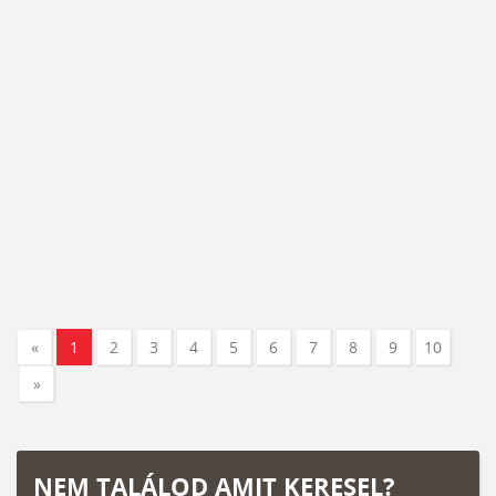
«
1
2
3
4
5
6
7
8
9
10
»
NEM TALÁLOD AMIT KERESEL?