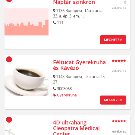
Naptár szinkron
0
értékelés
1136
Budapest,
Tátra utca
33. a. ép. 3. em. 1.
111
MEGNÉZEM
Féltucat Gyerekruha
1
és Kávézó
értékelés
1143
Budapest,
Ilka utca 25-
27.
3003068
Gyerekruha
MEGNÉZEM
4D ultrahang
1
Cleopatra Medical
értékelés
Center