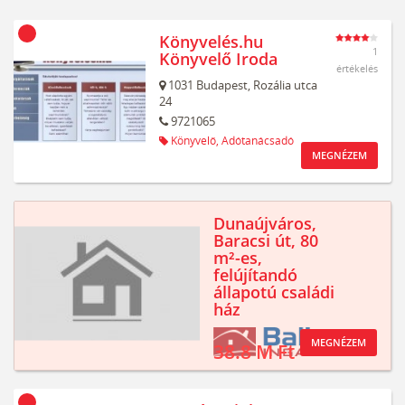
Könyvelés.hu
1
Könyvelő Iroda
értékelés
1031
Budapest,
Rozália utca
24
9721065
Könyvelő,
Adótanácsadó
MEGNÉZEM
Dunaújváros,
Baracsi út, 80
m²-es,
felújítandó
állapotú családi
ház
MEGNÉZEM
38.8 M Ft