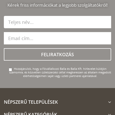
Kérek friss információkat a legjobb szolgáltatókról!
FELIRATKOZÁS
Hozzájárulok, hogy a Fővállalkozó Balla és Balla Kft. hírlevelet küldjön
számomra, és közvetlen üzletszerzési céllal megkeressen az általam megadott
elérhetőségeimen saját vagy üzleti partnerei ajánlatával.
NÉPSZERŰ TELEPÜLÉSEK
NÉPSZERŰ KATEGÓRIÁK