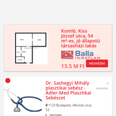
Komló, Kiss
József utca, 54
m²-es, jó állapotú
társasházi lakás
MEGNÉZEM
13.5 M Ft
Dr. Sashegyi Mihály
0
plasztikai sebész -
értékelés
Adler-Med Plasztikai
Sebészet
1123
Budapest,
Alkotás utca
53
3883988