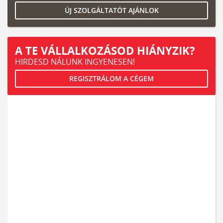
ÚJ SZOLGÁLTATÓT AJÁNLOK
A TE VÁLLALKOZÁSOD HIÁNYZIK?
HIRDESD NÁLUNK INGYENESEN!
REGISZTRÁLOM A CÉGEM