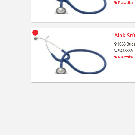
Plasztikai
Alak Stú
1068
Buda
9418336
Plasztikai