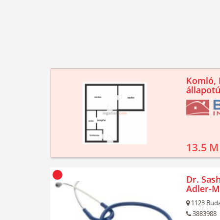
Komló, K
állapotú
13.5 M
Dr. Sash
Adler-M
1123
Buda
3883988