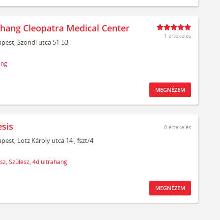
ahang Cleopatra Medical Center
1 értékelés
pest,
Szondi utca 51-53
ang
MEGNÉZEM
sis
0
értékelés
pest,
Lotz Károly utca 14
, fszt/4
sz,
Szülész,
4d ultrahang
MEGNÉZEM