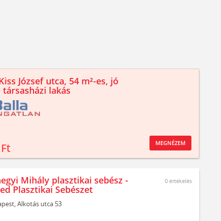
iss József utca, 54 m²-es, jó
 társasházi lakás
MEGNÉZEM
 Ft
egyi Mihály plasztikai sebész -
0
értékelés
ed Plasztikai Sebészet
pest,
Alkotás utca 53