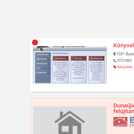
Könyvel
1031
Buda
9721065
Könyvelő,
Dunaújv
felújíta