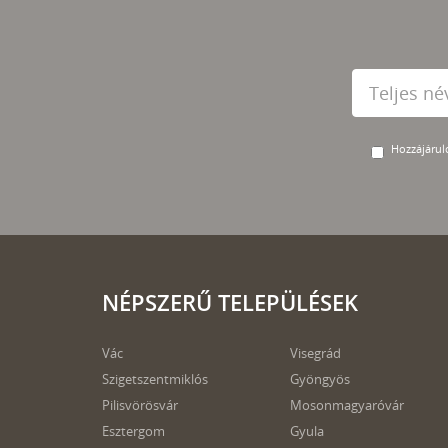
Hozzájárulo
NÉPSZERŰ TELEPÜLÉSEK
Vác
Visegrád
Szigetszentmiklós
Gyöngyös
Pilisvörösvár
Mosonmagyaróvár
Esztergom
Gyula