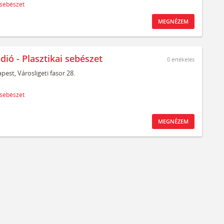
 sebészet
MEGNÉZEM
dió - Plasztikai sebészet
0
értékelés
pest,
Városligeti fasor 28.
 sebészet
MEGNÉZEM