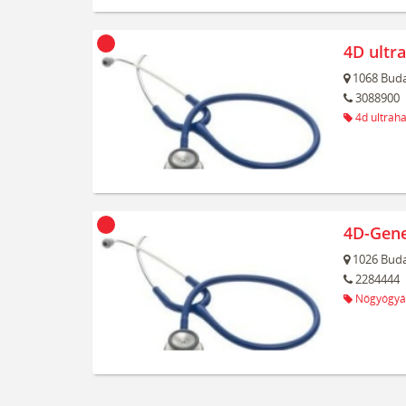
4D ultr
1068
Buda
3088900
4d ultrah
4D-Gene
1026
Buda
2284444
Nőgyógyá