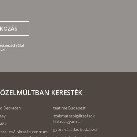
TKOZÁS
tszerzési céllal
val.
ÖZELMÚLTBAN KERESTÉK
o Debrecen
teatime Budapest
say
szakmai szolgáltatások
Balassagyarmat
ófok
gyors vásárlás Budapest
nta unió oktatási centrum