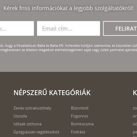
Kérek friss információkat a legjobb szolgáltatókról!
FELIRA
k, hogy a Fővállalkozó Balla és Balla Kft. hírlevelet küldjön számomra, és közvetlen üzle
megkeressen az általam megadott elérhetőségeimen saját vagy üzleti partnerei ajánlatá
NÉPSZERŰ KATEGÓRIÁK
K
Zenés szórakozóhely
Bútorbolt
zo
Uszoda
Fogorvos
or
Idősek otthona
Romkocsma
si
Gyógyászati segédeszköz
Fodrász
pe