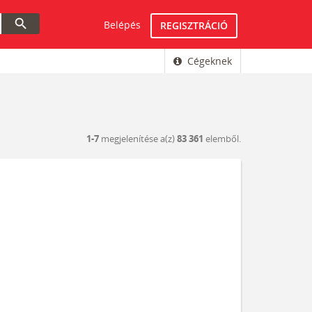
search
Belépés
REGISZTRÁCIÓ
Cégeknek
1-7
megjelenítése a(z)
83 361
elemből.