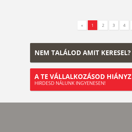
«
1
2
3
4
NEM TALÁLOD AMIT KERESEL?
A TE VÁLLALKOZÁSOD HIÁNYZ
HIRDESD NÁLUNK INGYENESEN!