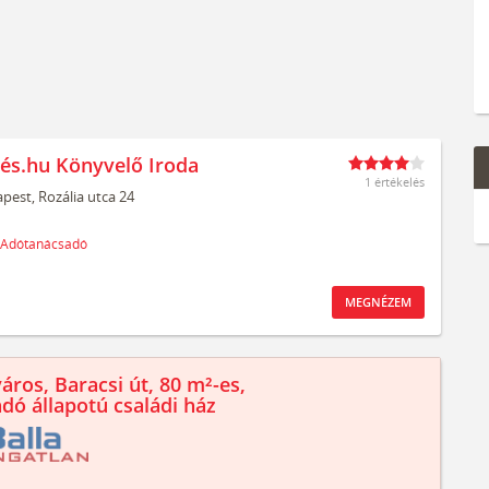
és.hu Könyvelő Iroda
1 értékelés
pest,
Rozália utca 24
Adótanácsadó
MEGNÉZEM
áros, Baracsi út, 80 m²-es,
ndó állapotú családi ház