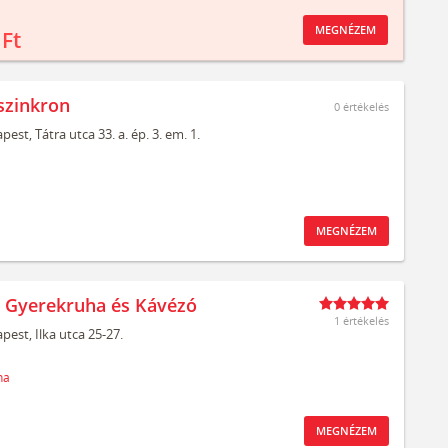
MEGNÉZEM
 Ft
szinkron
0
értékelés
pest,
Tátra utca 33. a. ép. 3. em. 1.
MEGNÉZEM
t Gyerekruha és Kávézó
1 értékelés
pest,
Ilka utca 25-27.
ha
MEGNÉZEM