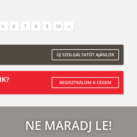
5
6
7
8
9
10
»
ÚJ SZOLGÁLTATÓT AJÁNLOK
IK?
REGISZTRÁLOM A CÉGEM
NE MARADJ LE!