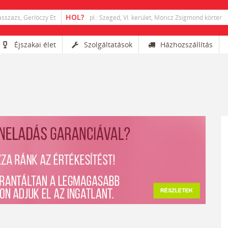
Éjszakai élet
Szolgáltatások
Házhozszállítás