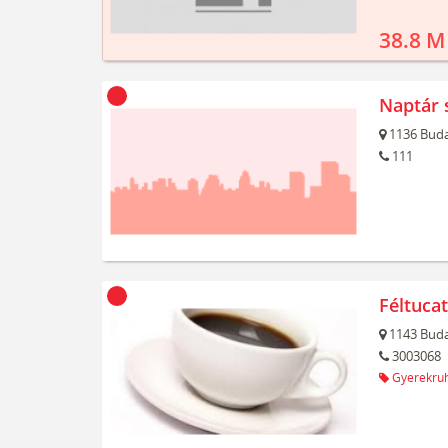
38.8 M
Naptár 
1136
Buda
111
Féltuca
1143
Buda
3003068
Gyerekru