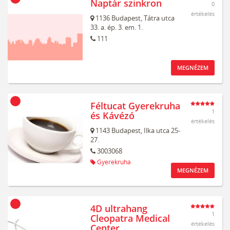
Naptár szinkron
0
értékelés
1136
Budapest,
Tátra utca
33. a. ép. 3. em. 1.
111
MEGNÉZEM
Féltucat Gyerekruha
1
és Kávézó
értékelés
1143
Budapest,
Ilka utca 25-
27.
3003068
Gyerekruha
MEGNÉZEM
4D ultrahang
1
Cleopatra Medical
értékelés
Center