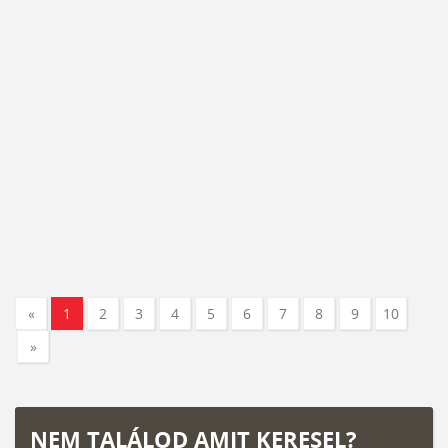
«
1
2
3
4
5
6
7
8
9
10
»
NEM TALÁLOD AMIT KERESEL?