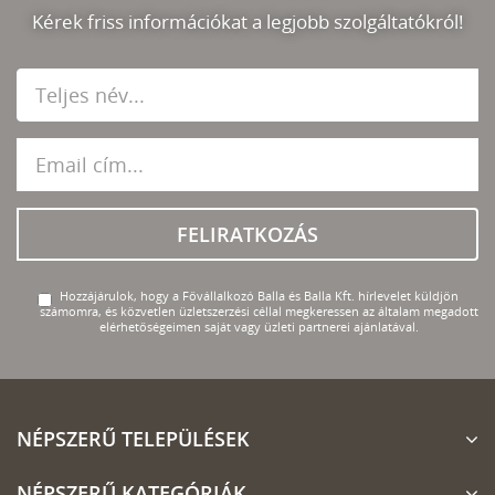
Kérek friss információkat a legjobb szolgáltatókról!
FELIRATKOZÁS
Hozzájárulok, hogy a Fővállalkozó Balla és Balla Kft. hírlevelet küldjön
számomra, és közvetlen üzletszerzési céllal megkeressen az általam megadott
elérhetőségeimen saját vagy üzleti partnerei ajánlatával.
NÉPSZERŰ TELEPÜLÉSEK
NÉPSZERŰ KATEGÓRIÁK