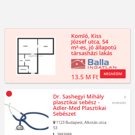
Komló, Kiss
József utca, 54
m²-es, jó állapotú
társasházi lakás
MEGNÉZEM
13.5 M Ft
Dr. Sashegyi Mihály
0
plasztikai sebész -
értékelés
Adler-Med Plasztikai
Sebészet
1123
Budapest,
Alkotás utca
53
3883988