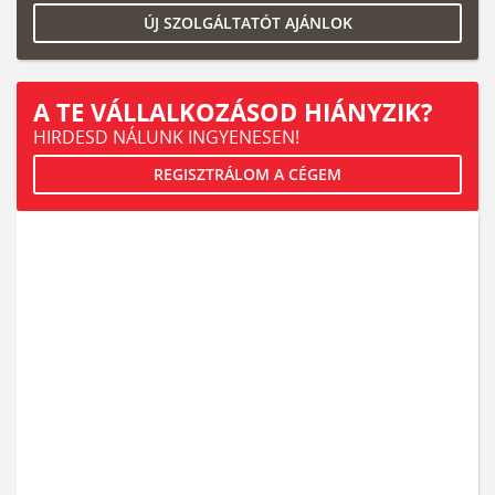
ÚJ SZOLGÁLTATÓT AJÁNLOK
A TE VÁLLALKOZÁSOD HIÁNYZIK?
HIRDESD NÁLUNK INGYENESEN!
REGISZTRÁLOM A CÉGEM