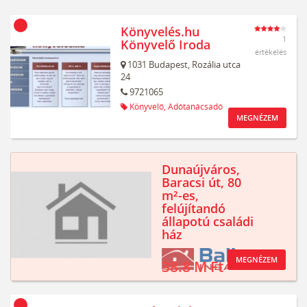
Könyvelés.hu
1
Könyvelő Iroda
értékelés
1031
Budapest,
Rozália utca
24
9721065
Könyvelő,
Adótanácsadó
MEGNÉZEM
Dunaújváros,
Baracsi út, 80
m²-es,
felújítandó
állapotú családi
ház
MEGNÉZEM
38.8 M Ft