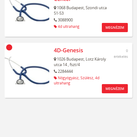
1068
Budapest,
Szondi utca
51-53
3088900
4d ultrahang
MEGNÉZEM
4D-Genesis
0
értékelés
1026
Budapest,
Lotz Károly
utca 14
, fszt/4
2284444
Nőgyógyász,
Szülész,
4d
ultrahang
MEGNÉZEM