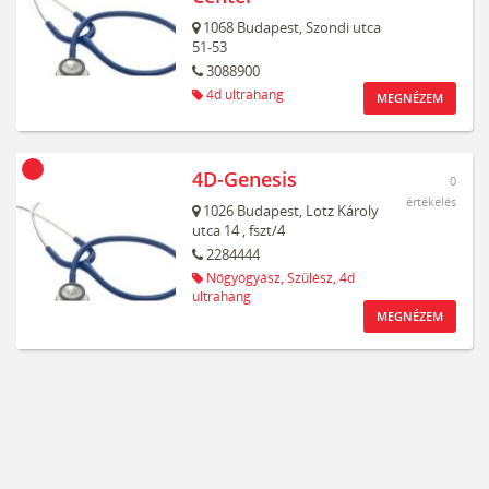
1068
Budapest,
Szondi utca
51-53
3088900
4d ultrahang
MEGNÉZEM
4D-Genesis
0
értékelés
1026
Budapest,
Lotz Károly
utca 14
, fszt/4
2284444
Nőgyógyász,
Szülész,
4d
ultrahang
MEGNÉZEM