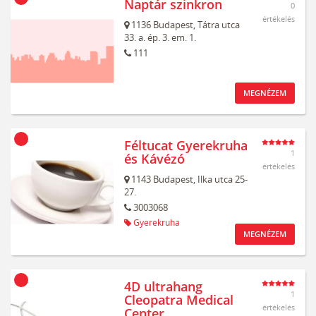
Naptár szinkron
0
értékelés
1136
Budapest,
Tátra utca
33. a. ép. 3. em. 1.
111
MEGNÉZEM
Féltucat Gyerekruha
1
és Kávézó
értékelés
1143
Budapest,
Ilka utca 25-
27.
3003068
Gyerekruha
MEGNÉZEM
4D ultrahang
1
Cleopatra Medical
értékelés
Center