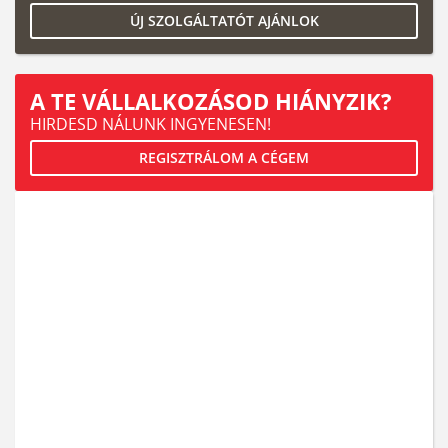
ÚJ SZOLGÁLTATÓT AJÁNLOK
A TE VÁLLALKOZÁSOD HIÁNYZIK?
HIRDESD NÁLUNK INGYENESEN!
REGISZTRÁLOM A CÉGEM