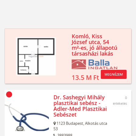
Komló, Kiss
József utca, 54
m²-es, jó állapotú
társasházi lakás
MEGNÉZEM
13.5 M Ft
Dr. Sashegyi Mihály
0
plasztikai sebész -
értékelés
Adler-Med Plasztikai
Sebészet
1123
Budapest,
Alkotás utca
53
3883988