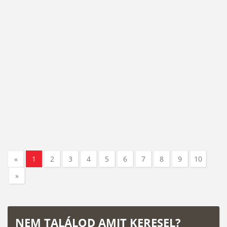
«
1
2
3
4
5
6
7
8
9
10
»
NEM TALÁLOD AMIT KERESEL?