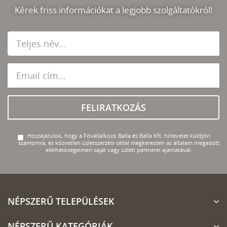
Kérek friss információkat a legjobb szolgáltatókról!
FELIRATKOZÁS
Hozzájárulok, hogy a Fővállalkozó Balla és Balla Kft. hírlevelet küldjön
számomra, és közvetlen üzletszerzési céllal megkeressen az általam megadott
elérhetőségeimen saját vagy üzleti partnerei ajánlatával.
NÉPSZERŰ TELEPÜLÉSEK
NÉPSZERŰ KATEGÓRIÁK