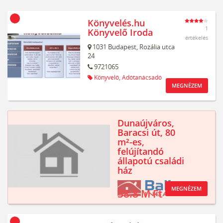
Könyvelés.hu
1
Könyvelő Iroda
értékelés
1031
Budapest,
Rozália utca
24
9721065
Könyvelő,
Adótanácsadó
MEGNÉZEM
Dunaújváros,
Baracsi út, 80
m²-es,
felújítandó
állapotú családi
ház
MEGNÉZEM
38.8 M Ft