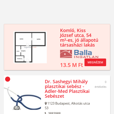
Komló, Kiss
József utca, 54
m²-es, jó állapotú
társasházi lakás
MEGNÉZEM
13.5 M Ft
Dr. Sashegyi Mihály
0
plasztikai sebész -
értékelés
Adler-Med Plasztikai
Sebészet
1123
Budapest,
Alkotás utca
53
3883988