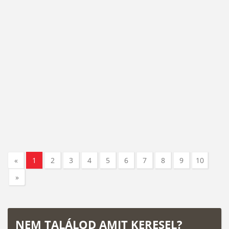
«
1
2
3
4
5
6
7
8
9
10
»
NEM TALÁLOD AMIT KERESEL?