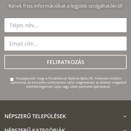
Kérek friss információkat a legjobb szolgáltatókról!
FELIRATKOZÁS
Hozzájárulok, hogy a Fővállalkozó Balla és Balla Kft. hírlevelet küldjön
számomra, és közvetlen üzletszerzési céllal megkeressen az általam megadott
elérhetőségeimen saját vagy üzleti partnerei ajánlatával.
NÉPSZERŰ TELEPÜLÉSEK
NÉPSZERŰ KATEGÓRIÁK