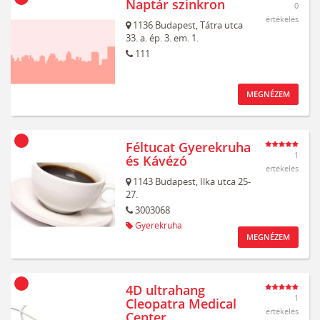
Naptár szinkron
0
értékelés
1136
Budapest,
Tátra utca
33. a. ép. 3. em. 1.
111
MEGNÉZEM
Féltucat Gyerekruha
1
és Kávézó
értékelés
1143
Budapest,
Ilka utca 25-
27.
3003068
Gyerekruha
MEGNÉZEM
4D ultrahang
1
Cleopatra Medical
értékelés
Center