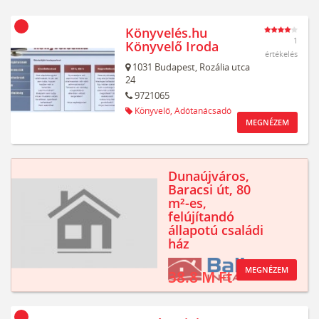
Könyvelés.hu
1
Könyvelő Iroda
értékelés
1031
Budapest,
Rozália utca
24
9721065
Könyvelő,
Adótanácsadó
MEGNÉZEM
Dunaújváros,
Baracsi út, 80
m²-es,
felújítandó
állapotú családi
ház
MEGNÉZEM
38.8 M Ft