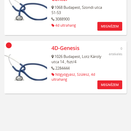
1068
Budapest,
Szondi utca
51-53
3088900
4d ultrahang
MEGNÉZEM
4D-Genesis
0
értékelés
1026
Budapest,
Lotz Károly
utca 14
, fszt/4
2284444
Nőgyógyász,
Szülész,
4d
ultrahang
MEGNÉZEM