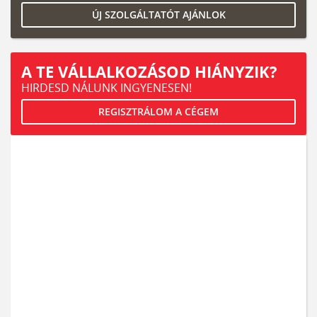
ÚJ SZOLGÁLTATÓT AJÁNLOK
A TE VÁLLALKOZÁSOD HIÁNYZIK?
HIRDESD NÁLUNK INGYENESEN!
REGISZTRÁLOM A CÉGEM