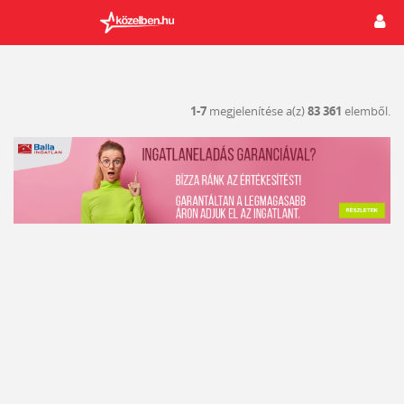
1-7
megjelenítése a(z)
83 361
elemből.