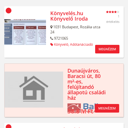
Könyvelés.hu
1
Könyvelő Iroda
értékelés
1031
Budapest,
Rozália utca
24
9721065
Könyvelő,
Adótanácsadó
MEGNÉZEM
Dunaújváros,
Baracsi út, 80
m²-es,
felújítandó
állapotú családi
ház
MEGNÉZEM
38.8 M Ft