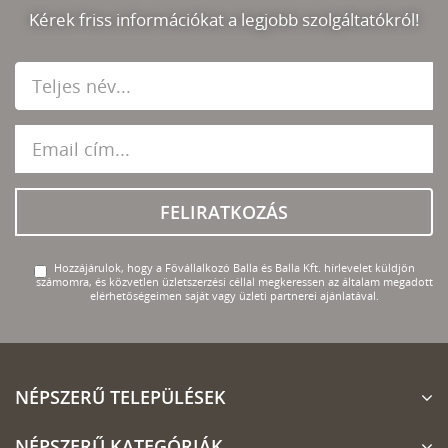
Kérek friss információkat a legjobb szolgáltatókról!
FELIRATKOZÁS
Hozzájárulok, hogy a Fővállalkozó Balla és Balla Kft. hírlevelet küldjön
számomra, és közvetlen üzletszerzési céllal megkeressen az általam megadott
elérhetőségeimen saját vagy üzleti partnerei ajánlatával.
NÉPSZERŰ TELEPÜLÉSEK
NÉPSZERŰ KATEGÓRIÁK