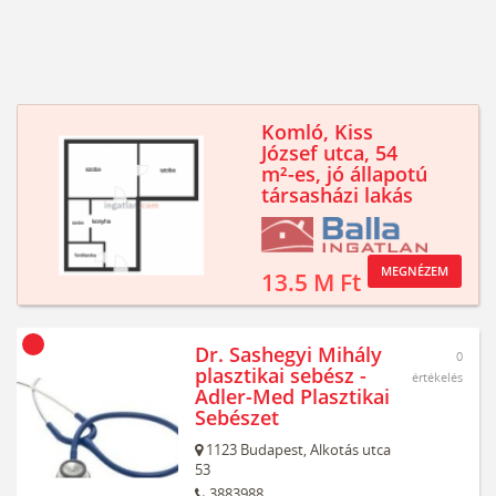
Komló, Kiss
József utca, 54
m²-es, jó állapotú
társasházi lakás
MEGNÉZEM
13.5 M Ft
Dr. Sashegyi Mihály
0
plasztikai sebész -
értékelés
Adler-Med Plasztikai
Sebészet
1123
Budapest,
Alkotás utca
53
3883988