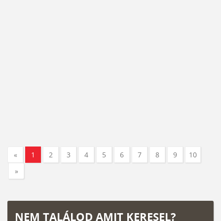
«
1
2
3
4
5
6
7
8
9
10
»
NEM TALÁLOD AMIT KERESEL?