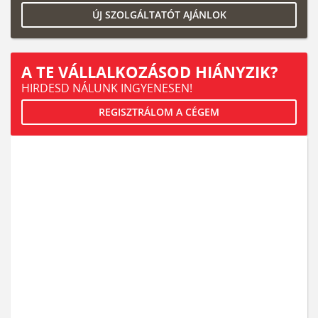
ÚJ SZOLGÁLTATÓT AJÁNLOK
A TE VÁLLALKOZÁSOD HIÁNYZIK?
HIRDESD NÁLUNK INGYENESEN!
REGISZTRÁLOM A CÉGEM