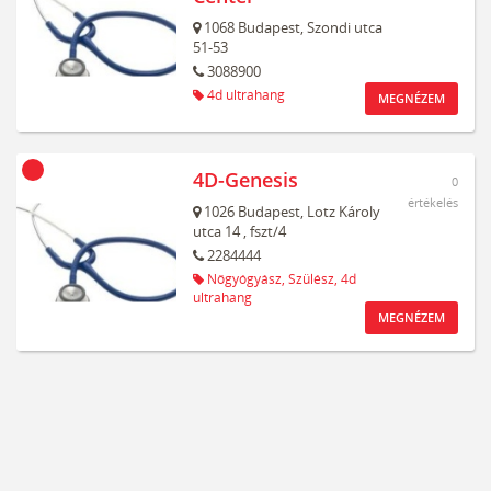
1068
Budapest,
Szondi utca
51-53
3088900
4d ultrahang
MEGNÉZEM
4D-Genesis
0
értékelés
1026
Budapest,
Lotz Károly
utca 14
, fszt/4
2284444
Nőgyógyász,
Szülész,
4d
ultrahang
MEGNÉZEM