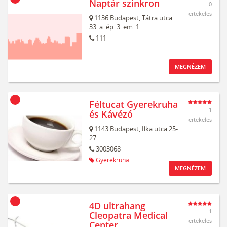
Naptár szinkron
0
értékelés
1136
Budapest,
Tátra utca
33. a. ép. 3. em. 1.
111
MEGNÉZEM
Féltucat Gyerekruha
1
és Kávézó
értékelés
1143
Budapest,
Ilka utca 25-
27.
3003068
Gyerekruha
MEGNÉZEM
4D ultrahang
1
Cleopatra Medical
értékelés
Center