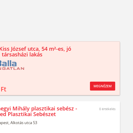
iss József utca, 54 m²-es, jó
 társasházi lakás
MEGNÉZEM
 Ft
egyi Mihály plasztikai sebész -
0
értékelés
ed Plasztikai Sebészet
pest,
Alkotás utca 53