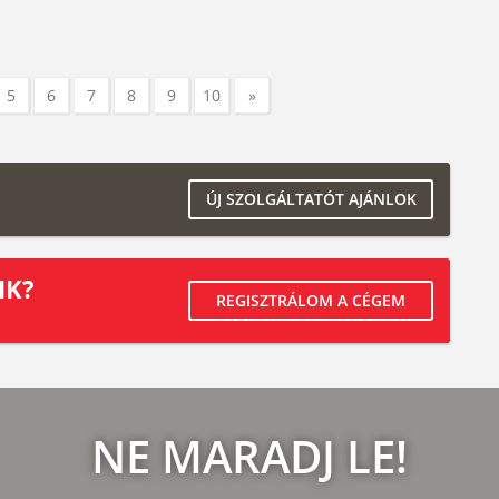
5
6
7
8
9
10
»
ÚJ SZOLGÁLTATÓT AJÁNLOK
IK?
REGISZTRÁLOM A CÉGEM
NE MARADJ LE!