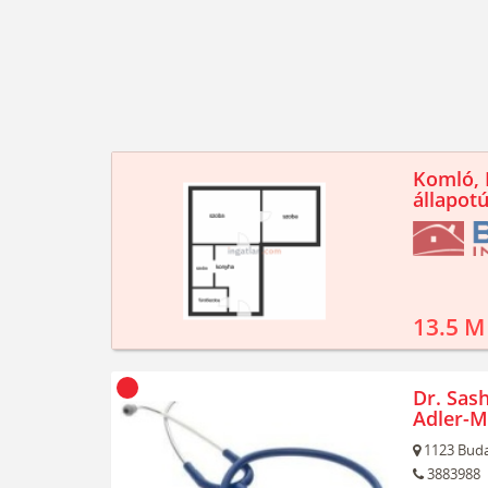
Komló, K
állapotú
13.5 M
Dr. Sash
Adler-M
1123
Buda
3883988