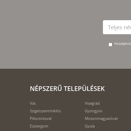
Hozzájárulo
NÉPSZERŰ TELEPÜLÉSEK
Vác
Visegrád
Szigetszentmiklós
Gyöngyös
Pilisvörösvár
Mosonmagyaróvár
Esztergom
Gyula