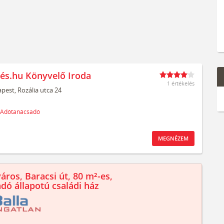
és.hu Könyvelő Iroda
1 értékelés
pest,
Rozália utca 24
Adótanácsadó
MEGNÉZEM
áros, Baracsi út, 80 m²-es,
ndó állapotú családi ház