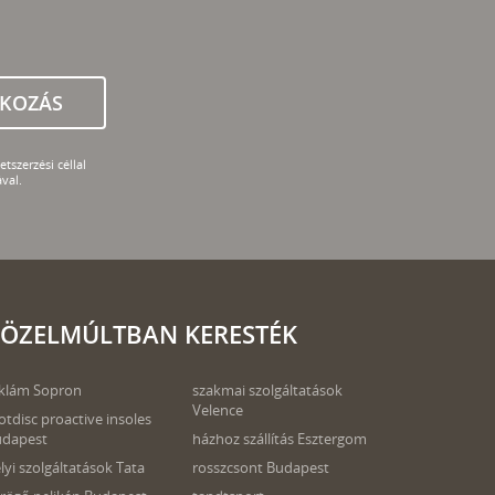
TKOZÁS
tszerzési céllal
val.
ÖZELMÚLTBAN KERESTÉK
klám Sopron
szakmai szolgáltatások
Velence
otdisc proactive insoles
udapest
házhoz szállítás Esztergom
lyi szolgáltatások Tata
rosszcsont Budapest