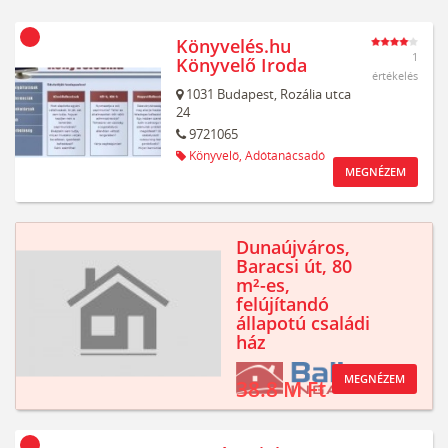
Könyvelés.hu
1
Könyvelő Iroda
értékelés
1031
Budapest,
Rozália utca
24
9721065
Könyvelő,
Adótanácsadó
MEGNÉZEM
Dunaújváros,
Baracsi út, 80
m²-es,
felújítandó
állapotú családi
ház
MEGNÉZEM
38.8 M Ft