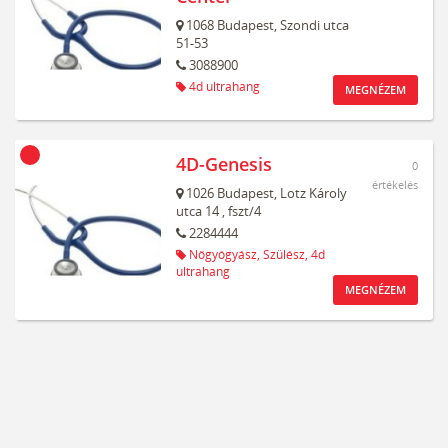
1068
Budapest,
Szondi utca
51-53
3088900
4d ultrahang
MEGNÉZEM
4D-Genesis
0
értékelés
1026
Budapest,
Lotz Károly
utca 14
, fszt/4
2284444
Nőgyógyász,
Szülész,
4d
ultrahang
MEGNÉZEM