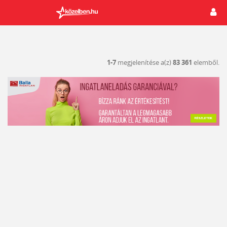
1-7
megjelenítése a(z)
83 361
elemből.