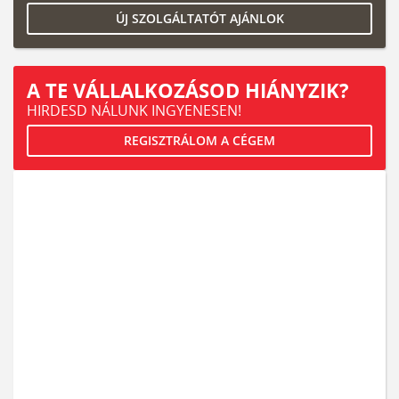
ÚJ SZOLGÁLTATÓT AJÁNLOK
A TE VÁLLALKOZÁSOD HIÁNYZIK?
HIRDESD NÁLUNK INGYENESEN!
REGISZTRÁLOM A CÉGEM