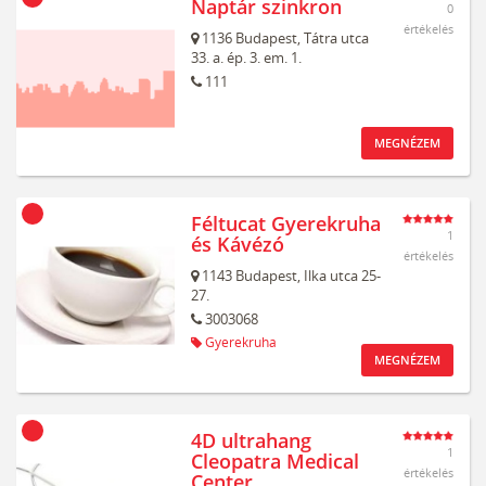
Naptár szinkron
0
értékelés
1136
Budapest,
Tátra utca
33. a. ép. 3. em. 1.
111
MEGNÉZEM
Féltucat Gyerekruha
1
és Kávézó
értékelés
1143
Budapest,
Ilka utca 25-
27.
3003068
Gyerekruha
MEGNÉZEM
4D ultrahang
1
Cleopatra Medical
értékelés
Center