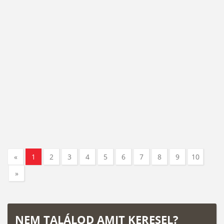
«
1
2
3
4
5
6
7
8
9
10
»
NEM TALÁLOD AMIT KERESEL?