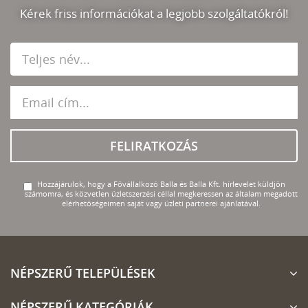
Kérek friss információkat a legjobb szolgáltatókról!
FELIRATKOZÁS
Hozzájárulok, hogy a Fővállalkozó Balla és Balla Kft. hírlevelet küldjön
számomra, és közvetlen üzletszerzési céllal megkeressen az általam megadott
elérhetőségeimen saját vagy üzleti partnerei ajánlatával.
NÉPSZERŰ TELEPÜLÉSEK
NÉPSZERŰ KATEGÓRIÁK