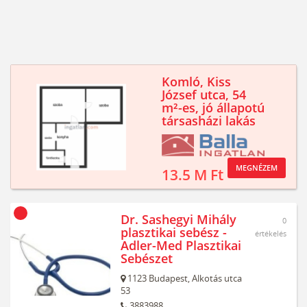
Komló, Kiss
József utca, 54
m²-es, jó állapotú
társasházi lakás
MEGNÉZEM
13.5 M Ft
Dr. Sashegyi Mihály
0
plasztikai sebész -
értékelés
Adler-Med Plasztikai
Sebészet
1123
Budapest,
Alkotás utca
53
3883988