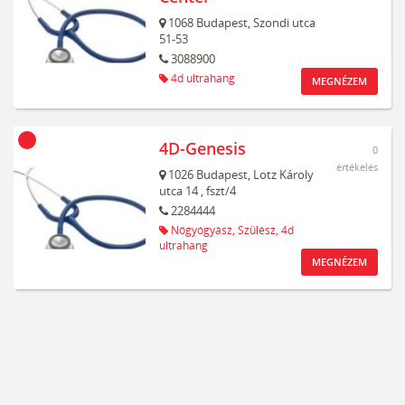
1068
Budapest,
Szondi utca
51-53
3088900
4d ultrahang
MEGNÉZEM
4D-Genesis
0
értékelés
1026
Budapest,
Lotz Károly
utca 14
, fszt/4
2284444
Nőgyógyász,
Szülész,
4d
ultrahang
MEGNÉZEM