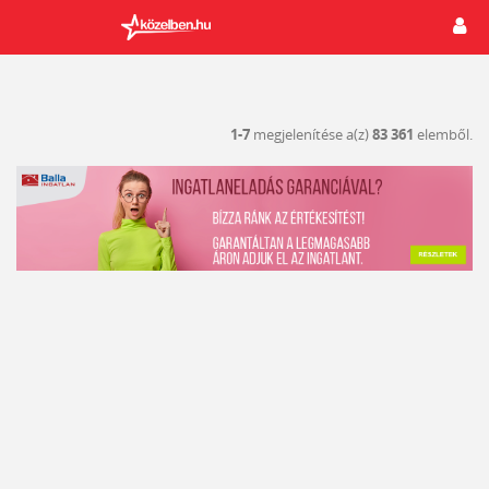
1-7
megjelenítése a(z)
83 361
elemből.