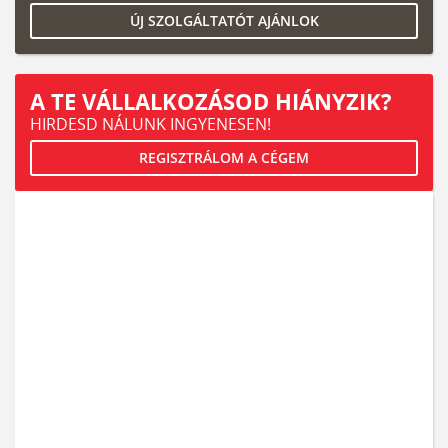
ÚJ SZOLGÁLTATÓT AJÁNLOK
A TE VÁLLALKOZÁSOD HIÁNYZIK?
HIRDESD NÁLUNK INGYENESEN!
REGISZTRÁLOM A CÉGEM