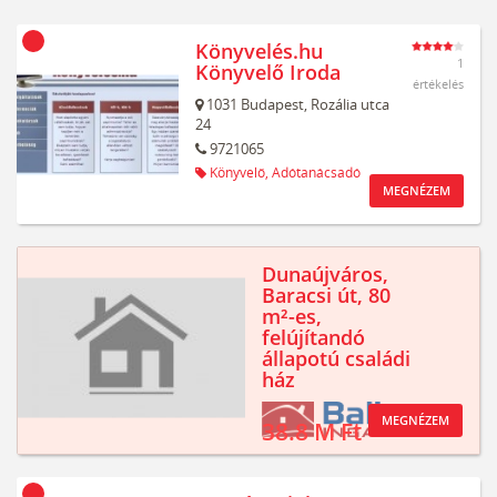
Könyvelés.hu
1
Könyvelő Iroda
értékelés
1031
Budapest,
Rozália utca
24
9721065
Könyvelő,
Adótanácsadó
MEGNÉZEM
Dunaújváros,
Baracsi út, 80
m²-es,
felújítandó
állapotú családi
ház
MEGNÉZEM
38.8 M Ft