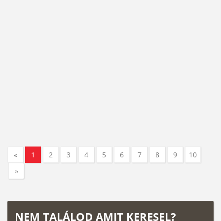
«
1
2
3
4
5
6
7
8
9
10
»
NEM TALÁLOD AMIT KERESEL?