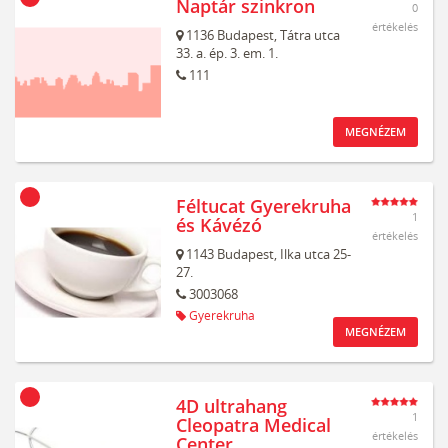
Naptár szinkron
0
értékelés
1136
Budapest,
Tátra utca
33. a. ép. 3. em. 1.
111
MEGNÉZEM
Féltucat Gyerekruha
1
és Kávézó
értékelés
1143
Budapest,
Ilka utca 25-
27.
3003068
Gyerekruha
MEGNÉZEM
4D ultrahang
1
Cleopatra Medical
értékelés
Center