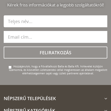
Kérek friss információkat a legjobb szolgáltatókról!
FELIRATKOZÁS
Hozzájárulok, hogy a Fővállalkozó Balla és Balla Kft. hírlevelet küldjön
számomra, és közvetlen üzletszerzési céllal megkeressen az általam megadott
elérhetőségeimen saját vagy üzleti partnerei ajánlatával.
NÉPSZERŰ TELEPÜLÉSEK
NÉPSZERŰ KATEGÓRIÁK