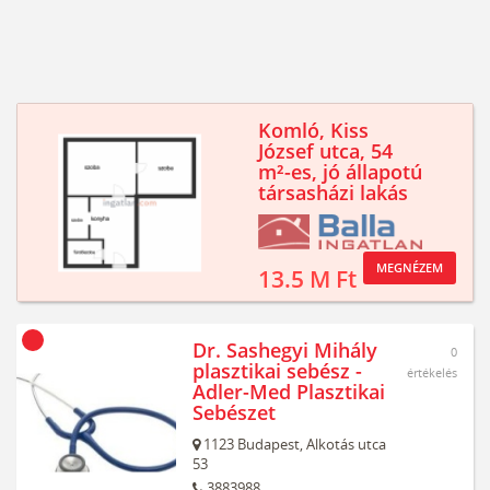
Komló, Kiss
József utca, 54
m²-es, jó állapotú
társasházi lakás
MEGNÉZEM
13.5 M Ft
Dr. Sashegyi Mihály
0
plasztikai sebész -
értékelés
Adler-Med Plasztikai
Sebészet
1123
Budapest,
Alkotás utca
53
3883988