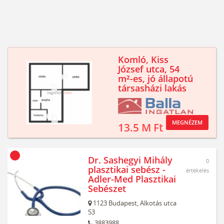
Komló, Kiss
József utca, 54
m²-es, jó állapotú
társasházi lakás
MEGNÉZEM
13.5 M Ft
Dr. Sashegyi Mihály
0
plasztikai sebész -
értékelés
Adler-Med Plasztikai
Sebészet
1123
Budapest,
Alkotás utca
53
3883988