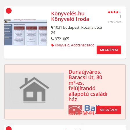
Könyvelés.hu
1
Könyvelő Iroda
értékelés
1031
Budapest,
Rozália utca
24
9721065
Könyvelő,
Adótanácsadó
MEGNÉZEM
Dunaújváros,
Baracsi út, 80
m²-es,
felújítandó
állapotú családi
ház
MEGNÉZEM
38.8 M Ft