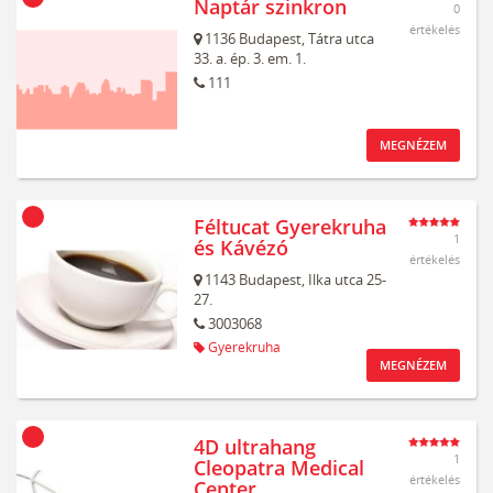
Naptár szinkron
0
értékelés
1136
Budapest,
Tátra utca
33. a. ép. 3. em. 1.
111
MEGNÉZEM
Féltucat Gyerekruha
1
és Kávézó
értékelés
1143
Budapest,
Ilka utca 25-
27.
3003068
Gyerekruha
MEGNÉZEM
4D ultrahang
1
Cleopatra Medical
értékelés
Center