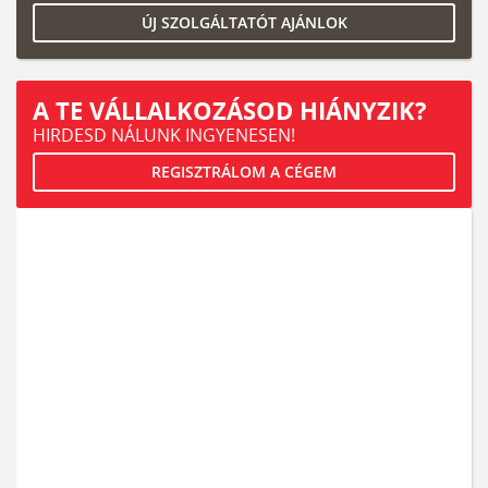
ÚJ SZOLGÁLTATÓT AJÁNLOK
A TE VÁLLALKOZÁSOD HIÁNYZIK?
HIRDESD NÁLUNK INGYENESEN!
REGISZTRÁLOM A CÉGEM