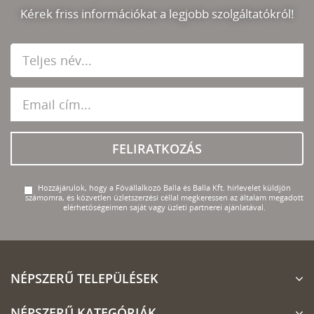
Kérek friss információkat a legjobb szolgáltatókról!
FELIRATKOZÁS
Hozzájárulok, hogy a Fővállalkozó Balla és Balla Kft. hírlevelet küldjön
számomra, és közvetlen üzletszerzési céllal megkeressen az általam megadott
elérhetőségeimen saját vagy üzleti partnerei ajánlatával.
NÉPSZERŰ TELEPÜLÉSEK
NÉPSZERŰ KATEGÓRIÁK