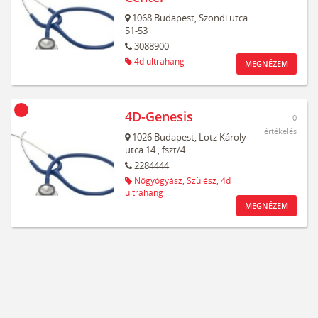
1068
Budapest,
Szondi utca
51-53
3088900
4d ultrahang
MEGNÉZEM
4D-Genesis
0
értékelés
1026
Budapest,
Lotz Károly
utca 14
, fszt/4
2284444
Nőgyógyász,
Szülész,
4d
ultrahang
MEGNÉZEM