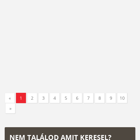
«
1
2
3
4
5
6
7
8
9
10
»
NEM TALÁLOD AMIT KERESEL?