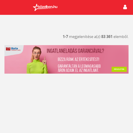
1-7
megjelenítése a(z)
83 361
elemből.