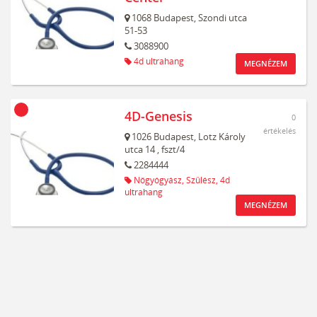
1068
Budapest,
Szondi utca
51-53
3088900
4d ultrahang
MEGNÉZEM
4D-Genesis
0
értékelés
1026
Budapest,
Lotz Károly
utca 14
, fszt/4
2284444
Nőgyógyász,
Szülész,
4d
ultrahang
MEGNÉZEM