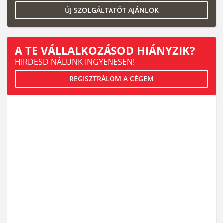
ÚJ SZOLGÁLTATÓT AJÁNLOK
A TE VÁLLALKOZÁSOD HIÁNYZIK?
HIRDESD NÁLUNK INGYENESEN!
REGISZTRÁLOM A CÉGEM