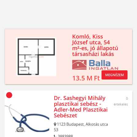
Komló, Kiss
József utca, 54
m²-es, jó állapotú
társasházi lakás
MEGNÉZEM
13.5 M Ft
Dr. Sashegyi Mihály
0
plasztikai sebész -
értékelés
Adler-Med Plasztikai
Sebészet
1123
Budapest,
Alkotás utca
53
3883988