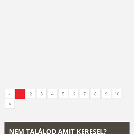
«
1
2
3
4
5
6
7
8
9
10
»
NEM TALÁLOD AMIT KERESEL?