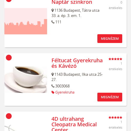
Naptár szinkron
0
értékelés
1136
Budapest,
Tátra utca
33. a. ép. 3. em. 1.
111
MEGNÉZEM
Féltucat Gyerekruha
1
és Kávézó
értékelés
1143
Budapest,
Ilka utca 25-
27.
3003068
Gyerekruha
MEGNÉZEM
4D ultrahang
1
Cleopatra Medical
értékelés
Center