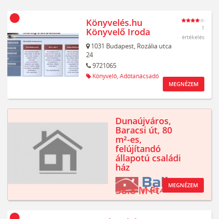
Könyvelés.hu
1
Könyvelő Iroda
értékelés
1031
Budapest,
Rozália utca
24
9721065
Könyvelő,
Adótanácsadó
MEGNÉZEM
Dunaújváros,
Baracsi út, 80
m²-es,
felújítandó
állapotú családi
ház
MEGNÉZEM
38.8 M Ft