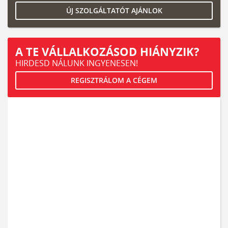
ÚJ SZOLGÁLTATÓT AJÁNLOK
A TE VÁLLALKOZÁSOD HIÁNYZIK?
HIRDESD NÁLUNK INGYENESEN!
REGISZTRÁLOM A CÉGEM