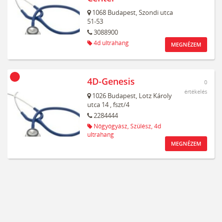
1068
Budapest,
Szondi utca
51-53
3088900
4d ultrahang
MEGNÉZEM
4D-Genesis
0
értékelés
1026
Budapest,
Lotz Károly
utca 14
, fszt/4
2284444
Nőgyógyász,
Szülész,
4d
ultrahang
MEGNÉZEM