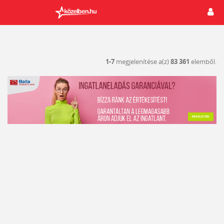
1-7
megjelenítése a(z)
83 361
elemből.