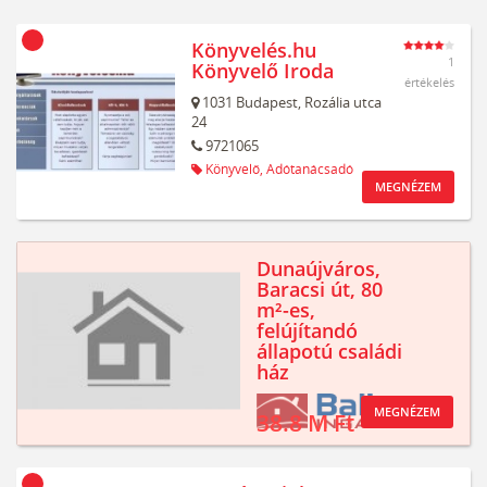
Könyvelés.hu
1
Könyvelő Iroda
értékelés
1031
Budapest,
Rozália utca
24
9721065
Könyvelő,
Adótanácsadó
MEGNÉZEM
Dunaújváros,
Baracsi út, 80
m²-es,
felújítandó
állapotú családi
ház
MEGNÉZEM
38.8 M Ft