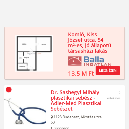
Komló, Kiss
József utca, 54
m²-es, jó állapotú
társasházi lakás
MEGNÉZEM
13.5 M Ft
Dr. Sashegyi Mihály
0
plasztikai sebész -
értékelés
Adler-Med Plasztikai
Sebészet
1123
Budapest,
Alkotás utca
53
3883988