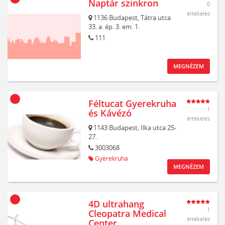
Naptár szinkron
0
értékelés
1136
Budapest,
Tátra utca
33. a. ép. 3. em. 1.
111
MEGNÉZEM
Féltucat Gyerekruha
1
és Kávézó
értékelés
1143
Budapest,
Ilka utca 25-
27.
3003068
Gyerekruha
MEGNÉZEM
4D ultrahang
1
Cleopatra Medical
értékelés
Center