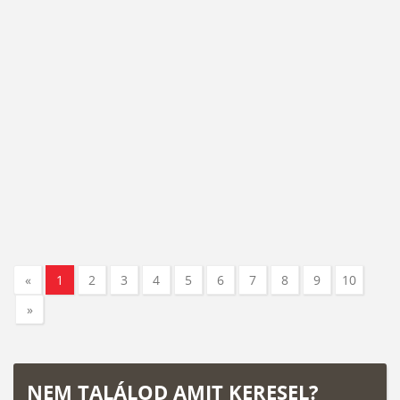
«
1
2
3
4
5
6
7
8
9
10
»
NEM TALÁLOD AMIT KERESEL?