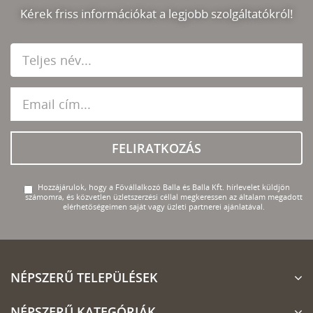
Kérek friss információkat a legjobb szolgáltatókról!
FELIRATKOZÁS
Hozzájárulok, hogy a Fővállalkozó Balla és Balla Kft. hírlevelet küldjön
számomra, és közvetlen üzletszerzési céllal megkeressen az általam megadott
elérhetőségeimen saját vagy üzleti partnerei ajánlatával.
NÉPSZERŰ TELEPÜLÉSEK
NÉPSZERŰ KATEGÓRIÁK