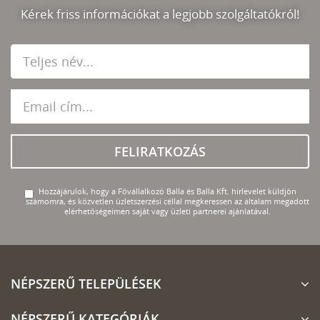
Kérek friss információkat a legjobb szolgáltatókról!
FELIRATKOZÁS
Hozzájárulok, hogy a Fővállalkozó Balla és Balla Kft. hírlevelet küldjön
számomra, és közvetlen üzletszerzési céllal megkeressen az általam megadott
elérhetőségeimen saját vagy üzleti partnerei ajánlatával.
NÉPSZERŰ TELEPÜLÉSEK
NÉPSZERŰ KATEGÓRIÁK