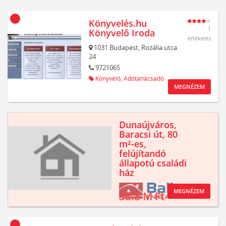
Könyvelés.hu
1
Könyvelő Iroda
értékelés
1031
Budapest,
Rozália utca
24
9721065
Könyvelő,
Adótanácsadó
MEGNÉZEM
Dunaújváros,
Baracsi út, 80
m²-es,
felújítandó
állapotú családi
ház
MEGNÉZEM
38.8 M Ft