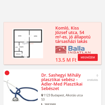
Komló, Kiss
József utca, 54
m²-es, jó állapotú
társasházi lakás
MEGNÉZEM
13.5 M Ft
Dr. Sashegyi Mihály
0
plasztikai sebész -
értékelés
Adler-Med Plasztikai
Sebészet
1123
Budapest,
Alkotás utca
53
3883988