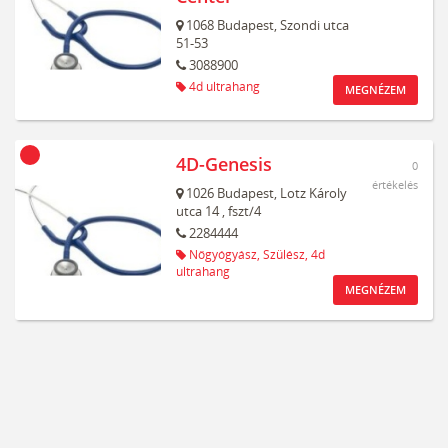
1068
Budapest,
Szondi utca
51-53
3088900
4d ultrahang
MEGNÉZEM
4D-Genesis
0
értékelés
1026
Budapest,
Lotz Károly
utca 14
, fszt/4
2284444
Nőgyógyász,
Szülész,
4d
ultrahang
MEGNÉZEM