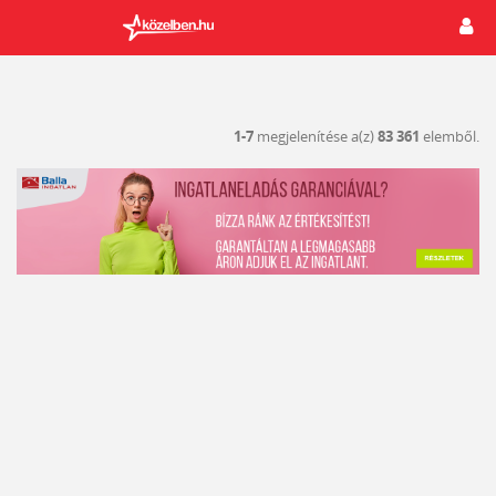
1-7
megjelenítése a(z)
83 361
elemből.