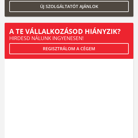
ÚJ SZOLGÁLTATÓT AJÁNLOK
A TE VÁLLALKOZÁSOD HIÁNYZIK?
HIRDESD NÁLUNK INGYENESEN!
REGISZTRÁLOM A CÉGEM