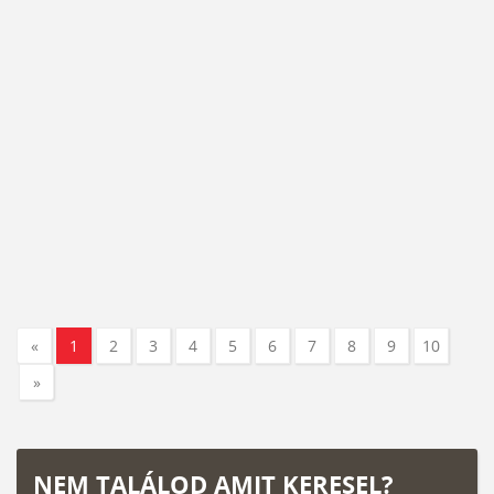
«
1
2
3
4
5
6
7
8
9
10
»
NEM TALÁLOD AMIT KERESEL?