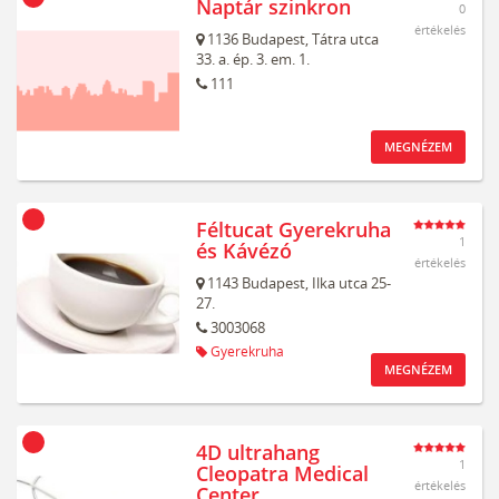
Naptár szinkron
0
értékelés
1136
Budapest,
Tátra utca
33. a. ép. 3. em. 1.
111
MEGNÉZEM
Féltucat Gyerekruha
1
és Kávézó
értékelés
1143
Budapest,
Ilka utca 25-
27.
3003068
Gyerekruha
MEGNÉZEM
4D ultrahang
1
Cleopatra Medical
értékelés
Center