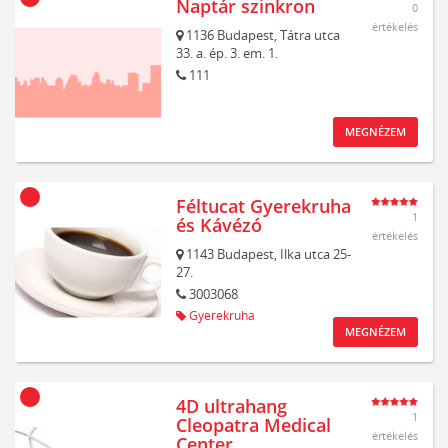
Naptár szinkron
0
értékelés
1136
Budapest,
Tátra utca
33. a. ép. 3. em. 1.
111
MEGNÉZEM
Féltucat Gyerekruha
1
és Kávézó
értékelés
1143
Budapest,
Ilka utca 25-
27.
3003068
Gyerekruha
MEGNÉZEM
4D ultrahang
1
Cleopatra Medical
értékelés
Center