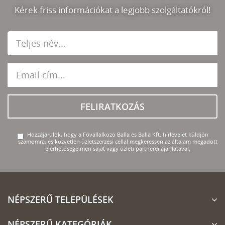
Kérek friss információkat a legjobb szolgáltatókról!
FELIRATKOZÁS
Hozzájárulok, hogy a Fővállalkozó Balla és Balla Kft. hírlevelet küldjön
számomra, és közvetlen üzletszerzési céllal megkeressen az általam megadott
elérhetőségeimen saját vagy üzleti partnerei ajánlatával.
NÉPSZERŰ TELEPÜLÉSEK
NÉPSZERŰ KATEGÓRIÁK