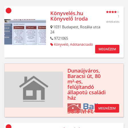
Könyvelés.hu
1
Könyvelő Iroda
értékelés
1031
Budapest,
Rozália utca
24
9721065
Könyvelő,
Adótanácsadó
MEGNÉZEM
Dunaújváros,
Baracsi út, 80
m²-es,
felújítandó
állapotú családi
ház
MEGNÉZEM
38.8 M Ft