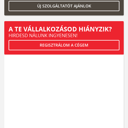
ÚJ SZOLGÁLTATÓT AJÁNLOK
A TE VÁLLALKOZÁSOD HIÁNYZIK?
HIRDESD NÁLUNK INGYENESEN!
REGISZTRÁLOM A CÉGEM