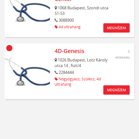
1068
Budapest,
Szondi utca
51-53
3088900
4d ultrahang
MEGNÉZEM
4D-Genesis
0
értékelés
1026
Budapest,
Lotz Károly
utca 14
, fszt/4
2284444
Nőgyógyász,
Szülész,
4d
ultrahang
MEGNÉZEM