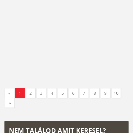
«
1
2
3
4
5
6
7
8
9
10
»
NEM TALÁLOD AMIT KERESEL?