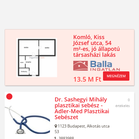
Komló, Kiss
József utca, 54
m²-es, jó állapotú
társasházi lakás
MEGNÉZEM
13.5 M Ft
Dr. Sashegyi Mihály
0
plasztikai sebész -
értékelés
Adler-Med Plasztikai
Sebészet
1123
Budapest,
Alkotás utca
53
3883988