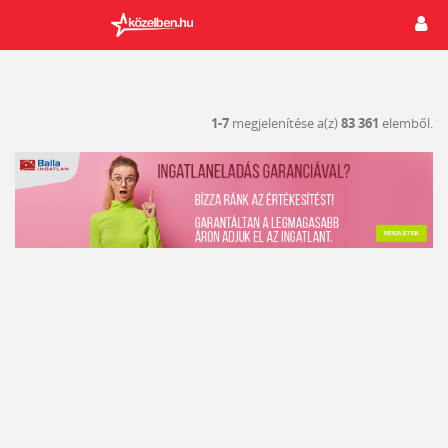
1-7
megjelenítése a(z)
83 361
elemből.