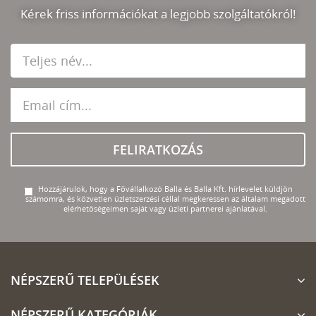
Kérek friss információkat a legjobb szolgáltatókról!
FELIRATKOZÁS
Hozzájárulok, hogy a Fővállalkozó Balla és Balla Kft. hírlevelet küldjön
számomra, és közvetlen üzletszerzési céllal megkeressen az általam megadott
elérhetőségeimen saját vagy üzleti partnerei ajánlatával.
NÉPSZERŰ TELEPÜLÉSEK
NÉPSZERŰ KATEGÓRIÁK