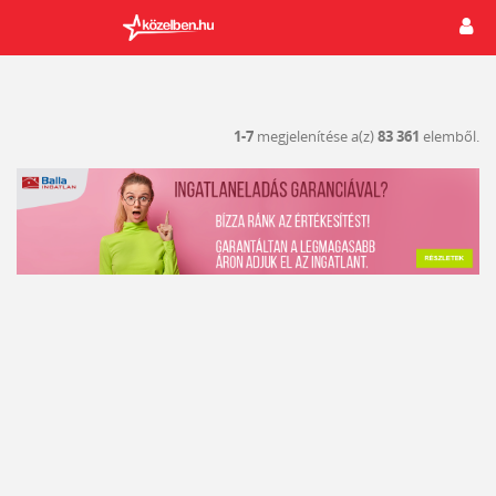
1-7
megjelenítése a(z)
83 361
elemből.