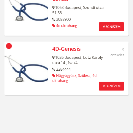
1068
Budapest,
Szondi utca
51-53
3088900
4d ultrahang
MEGNÉZEM
4D-Genesis
0
értékelés
1026
Budapest,
Lotz Károly
utca 14
, fszt/4
2284444
Nőgyógyász,
Szülész,
4d
ultrahang
MEGNÉZEM