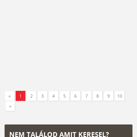
«
1
2
3
4
5
6
7
8
9
10
»
NEM TALÁLOD AMIT KERESEL?