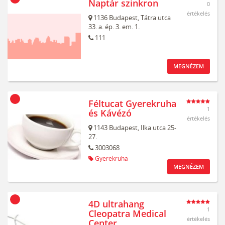
Naptár szinkron
0
értékelés
1136
Budapest,
Tátra utca
33. a. ép. 3. em. 1.
111
MEGNÉZEM
Féltucat Gyerekruha
1
és Kávézó
értékelés
1143
Budapest,
Ilka utca 25-
27.
3003068
Gyerekruha
MEGNÉZEM
4D ultrahang
1
Cleopatra Medical
értékelés
Center