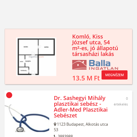
Komló, Kiss
József utca, 54
m²-es, jó állapotú
társasházi lakás
MEGNÉZEM
13.5 M Ft
Dr. Sashegyi Mihály
0
plasztikai sebész -
értékelés
Adler-Med Plasztikai
Sebészet
1123
Budapest,
Alkotás utca
53
3883988