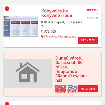
Könyvelés.hu
1
Könyvelő Iroda
értékelés
1031
Budapest,
Rozália utca
24
9721065
Könyvelő,
Adótanácsadó
MEGNÉZEM
Dunaújváros,
Baracsi út, 80
m²-es,
felújítandó
állapotú családi
ház
MEGNÉZEM
38.8 M Ft