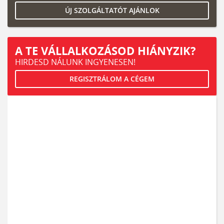
ÚJ SZOLGÁLTATÓT AJÁNLOK
A TE VÁLLALKOZÁSOD HIÁNYZIK?
HIRDESD NÁLUNK INGYENESEN!
REGISZTRÁLOM A CÉGEM