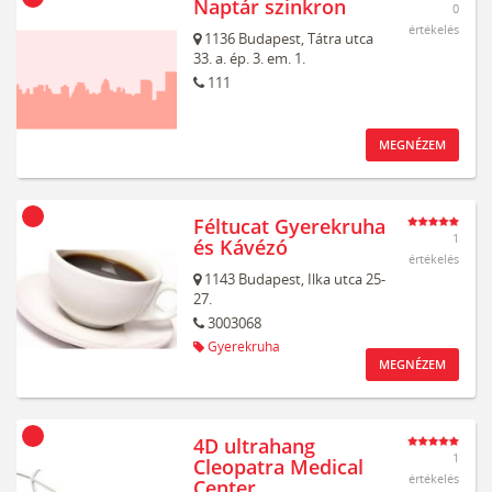
Naptár szinkron
0
értékelés
1136
Budapest,
Tátra utca
33. a. ép. 3. em. 1.
111
MEGNÉZEM
Féltucat Gyerekruha
1
és Kávézó
értékelés
1143
Budapest,
Ilka utca 25-
27.
3003068
Gyerekruha
MEGNÉZEM
4D ultrahang
1
Cleopatra Medical
értékelés
Center