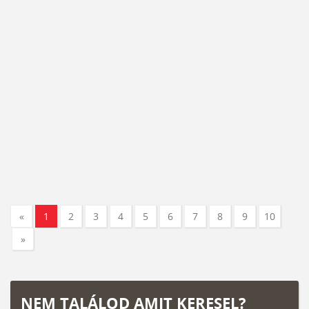
«
1
2
3
4
5
6
7
8
9
10
»
NEM TALÁLOD AMIT KERESEL?