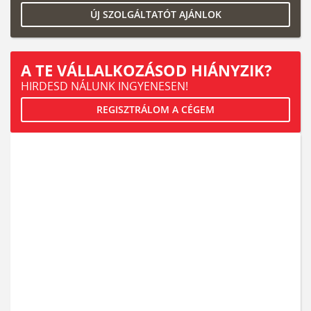
ÚJ SZOLGÁLTATÓT AJÁNLOK
A TE VÁLLALKOZÁSOD HIÁNYZIK?
HIRDESD NÁLUNK INGYENESEN!
REGISZTRÁLOM A CÉGEM