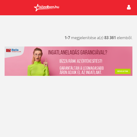
1-7
megjelenítése a(z)
83 361
elemből.