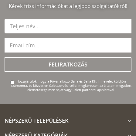
Kérek friss információkat a legjobb szolgáltatókról!
FELIRATKOZÁS
Hozzájárulok, hogy a Fővállalkozó Balla és Balla Kft. hírlevelet küldjön
számomra, és közvetlen üzletszerzési céllal megkeressen az általam megadott
elérhetőségeimen saját vagy üzleti partnerei ajánlatával.
NÉPSZERŰ TELEPÜLÉSEK
NÉPSZERŰ KATEGÓRIÁK