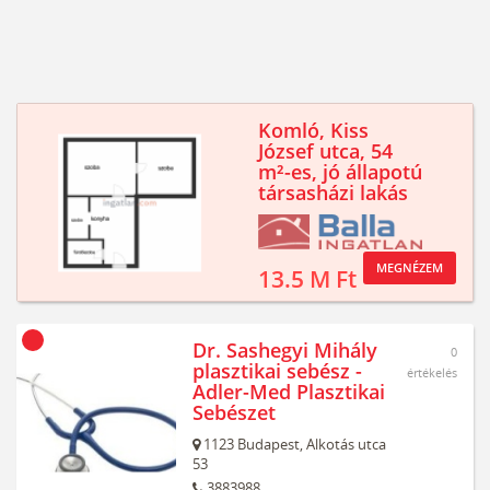
Komló, Kiss
József utca, 54
m²-es, jó állapotú
társasházi lakás
MEGNÉZEM
13.5 M Ft
Dr. Sashegyi Mihály
0
plasztikai sebész -
értékelés
Adler-Med Plasztikai
Sebészet
1123
Budapest,
Alkotás utca
53
3883988