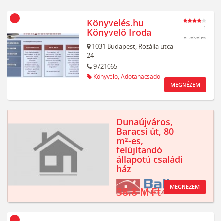
Könyvelés.hu
1
Könyvelő Iroda
értékelés
1031
Budapest,
Rozália utca
24
9721065
Könyvelő,
Adótanácsadó
MEGNÉZEM
Dunaújváros,
Baracsi út, 80
m²-es,
felújítandó
állapotú családi
ház
MEGNÉZEM
38.8 M Ft