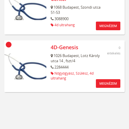
1068
Budapest,
Szondi utca
51-53
3088900
4d ultrahang
MEGNÉZEM
4D-Genesis
0
értékelés
1026
Budapest,
Lotz Károly
utca 14
, fszt/4
2284444
Nőgyógyász,
Szülész,
4d
ultrahang
MEGNÉZEM