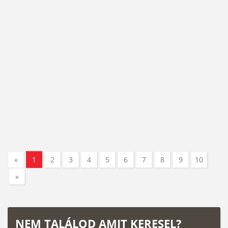
«
1
2
3
4
5
6
7
8
9
10
»
NEM TALÁLOD AMIT KERESEL?