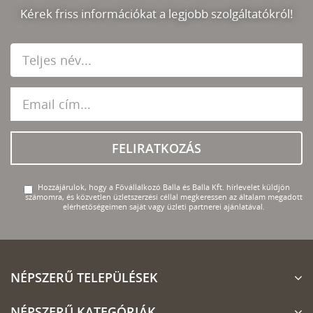
Kérek friss információkat a legjobb szolgáltatókról!
FELIRATKOZÁS
Hozzájárulok, hogy a Fővállalkozó Balla és Balla Kft. hírlevelet küldjön
számomra, és közvetlen üzletszerzési céllal megkeressen az általam megadott
elérhetőségeimen saját vagy üzleti partnerei ajánlatával.
NÉPSZERŰ TELEPÜLÉSEK
NÉPSZERŰ KATEGÓRIÁK