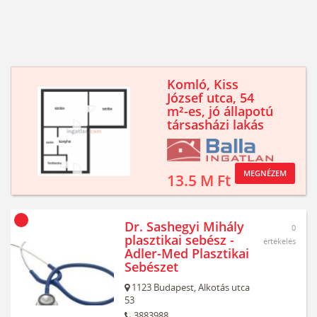
Komló, Kiss
József utca, 54
m²-es, jó állapotú
társasházi lakás
MEGNÉZEM
13.5 M Ft
Dr. Sashegyi Mihály
0
plasztikai sebész -
értékelés
Adler-Med Plasztikai
Sebészet
1123
Budapest,
Alkotás utca
53
3883988