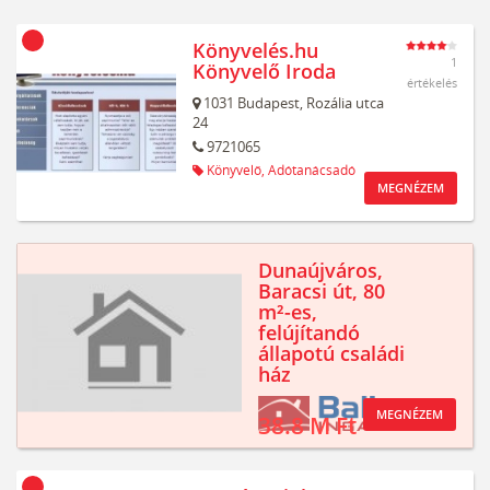
Könyvelés.hu
1
Könyvelő Iroda
értékelés
1031
Budapest,
Rozália utca
24
9721065
Könyvelő,
Adótanácsadó
MEGNÉZEM
Dunaújváros,
Baracsi út, 80
m²-es,
felújítandó
állapotú családi
ház
MEGNÉZEM
38.8 M Ft