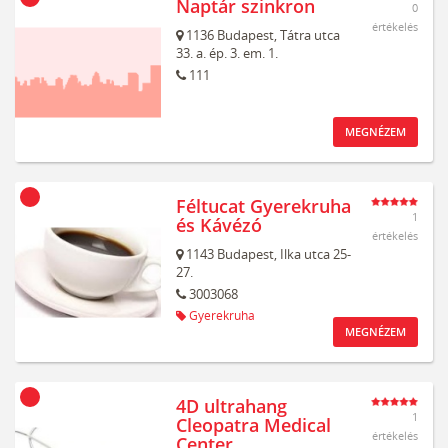
Naptár szinkron
0
értékelés
1136
Budapest,
Tátra utca
33. a. ép. 3. em. 1.
111
MEGNÉZEM
Féltucat Gyerekruha
1
és Kávézó
értékelés
1143
Budapest,
Ilka utca 25-
27.
3003068
Gyerekruha
MEGNÉZEM
4D ultrahang
1
Cleopatra Medical
értékelés
Center