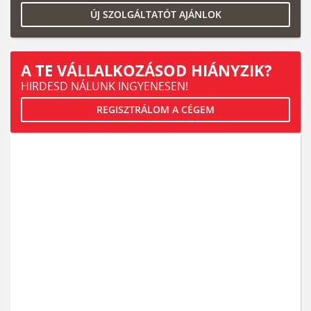
ÚJ SZOLGÁLTATÓT AJÁNLOK
A TE VÁLLALKOZÁSOD HIÁNYZIK?
HIRDESD NÁLUNK INGYENESEN!
REGISZTRÁLOM A CÉGEM