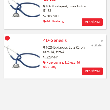
1068
Budapest,
Szondi utca
51-53
3088900
4d ultrahang
MEGNÉZEM
4D-Genesis
0
értékelés
1026
Budapest,
Lotz Károly
utca 14
, fszt/4
2284444
Nőgyógyász,
Szülész,
4d
ultrahang
MEGNÉZEM