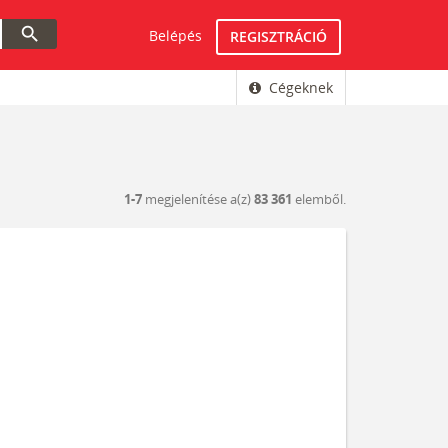
search
Belépés
REGISZTRÁCIÓ
Cégeknek
1-7
megjelenítése a(z)
83 361
elemből.