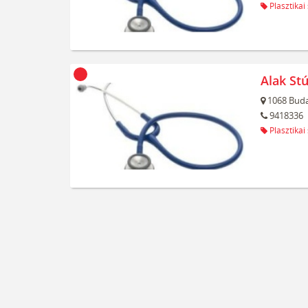
Plasztikai
Alak Stú
1068
Buda
9418336
Plasztikai