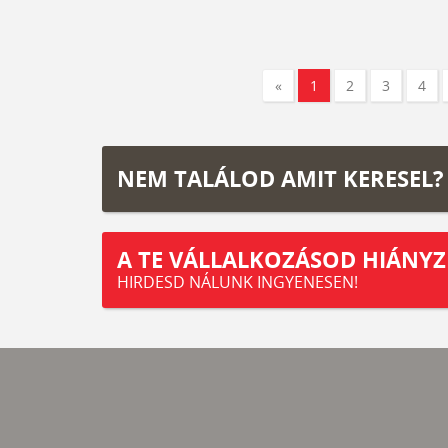
«
1
2
3
4
NEM TALÁLOD AMIT KERESEL?
A TE VÁLLALKOZÁSOD HIÁNYZ
HIRDESD NÁLUNK INGYENESEN!