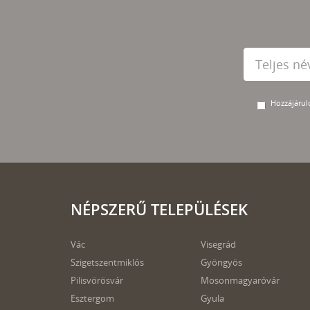
Hozzájárulo
NÉPSZERŰ TELEPÜLÉSEK
Vác
Visegrád
Szigetszentmiklós
Gyöngyös
Pilisvörösvár
Mosonmagyaróvár
Esztergom
Gyula