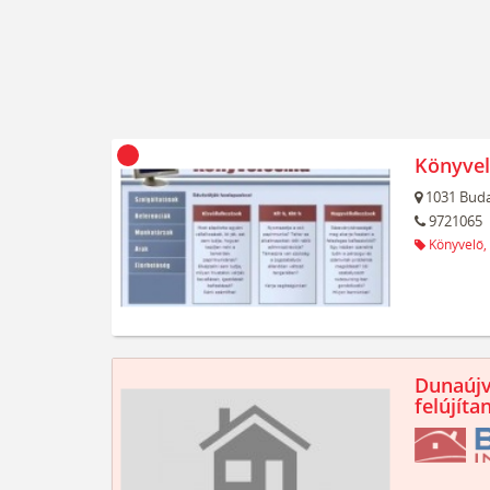
Könyvel
1031
Buda
9721065
Könyvelő,
Dunaújv
felújíta