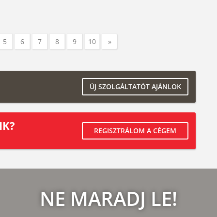
5
6
7
8
9
10
»
ÚJ SZOLGÁLTATÓT AJÁNLOK
IK?
REGISZTRÁLOM A CÉGEM
NE MARADJ LE!