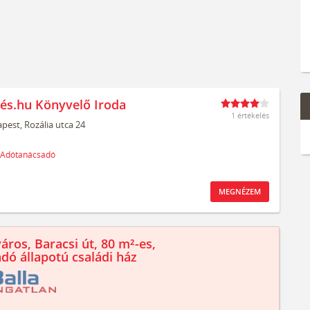
és.hu Könyvelő Iroda
1 értékelés
pest,
Rozália utca 24
Adótanácsadó
MEGNÉZEM
áros, Baracsi út, 80 m²-es,
ndó állapotú családi ház