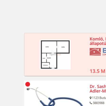
Komló, K
állapotú
13.5 M
Dr. Sash
Adler-M
1123
Buda
3883988