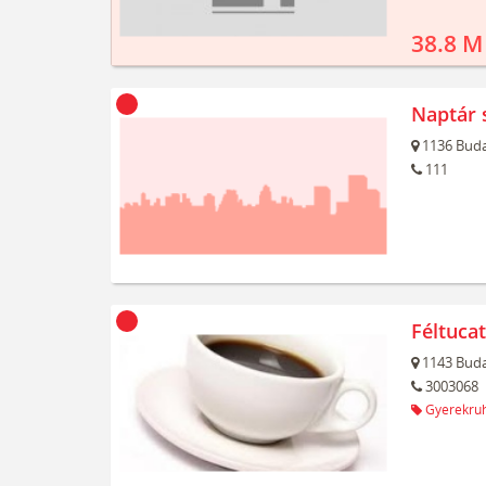
38.8 M
Naptár 
1136
Buda
111
Féltuca
1143
Buda
3003068
Gyerekru