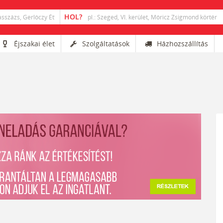
Éjszakai élet
Szolgáltatások
Házhozszállítás