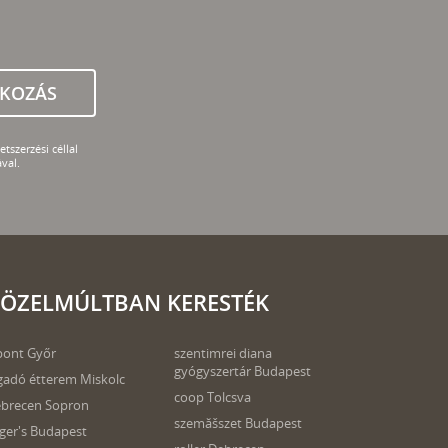
TKOZÁS
tszerzési céllal
val.
ÖZELMÚLTBAN KERESTÉK
pont Győr
szentimrei diana
gyógyszertár Budapest
gadó étterem Miskolc
coop Tolcsva
brecen Sopron
szemăšszet Budapest
ger's Budapest