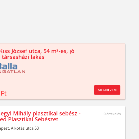
iss József utca, 54 m²-es, jó
 társasházi lakás
MEGNÉZEM
 Ft
egyi Mihály plasztikai sebész -
0
értékelés
ed Plasztikai Sebészet
pest,
Alkotás utca 53