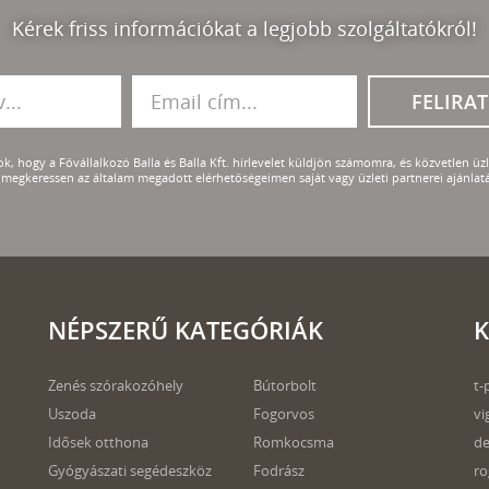
Kérek friss információkat a legjobb szolgáltatókról!
FELIRA
k, hogy a Fővállalkozó Balla és Balla Kft. hírlevelet küldjön számomra, és közvetlen üzle
megkeressen az általam megadott elérhetőségeimen saját vagy üzleti partnerei ajánlatá
NÉPSZERŰ KATEGÓRIÁK
K
Zenés szórakozóhely
Bútorbolt
t-
Uszoda
Fogorvos
vi
Idősek otthona
Romkocsma
de
Gyógyászati segédeszköz
Fodrász
ro