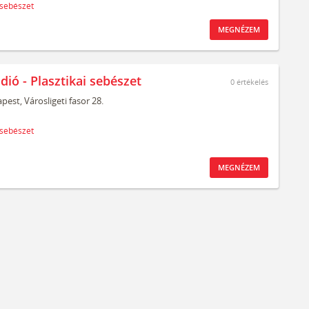
 sebészet
MEGNÉZEM
dió - Plasztikai sebészet
0
értékelés
pest,
Városligeti fasor 28.
 sebészet
MEGNÉZEM