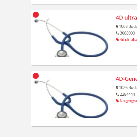
4D ultr
1068
Buda
3088900
4d ultrah
4D-Gene
1026
Buda
2284444
Nőgyógyá