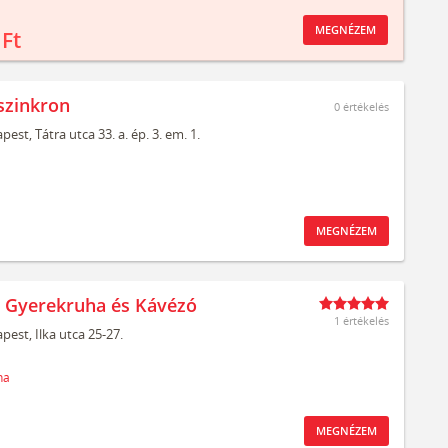
MEGNÉZEM
 Ft
szinkron
0
értékelés
pest,
Tátra utca 33. a. ép. 3. em. 1.
MEGNÉZEM
t Gyerekruha és Kávézó
1 értékelés
pest,
Ilka utca 25-27.
ha
MEGNÉZEM