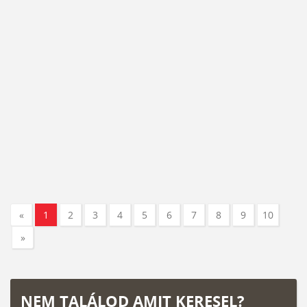
«
1
2
3
4
5
6
7
8
9
10
»
NEM TALÁLOD AMIT KERESEL?