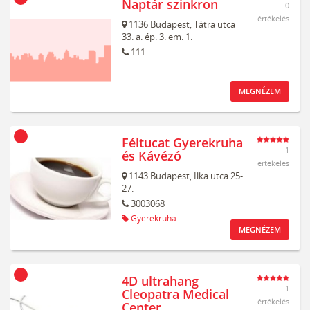
Naptár szinkron
0
értékelés
1136
Budapest,
Tátra utca
33. a. ép. 3. em. 1.
111
MEGNÉZEM
Féltucat Gyerekruha
1
és Kávézó
értékelés
1143
Budapest,
Ilka utca 25-
27.
3003068
Gyerekruha
MEGNÉZEM
4D ultrahang
1
Cleopatra Medical
értékelés
Center