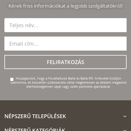
Kérek friss információkat a legjobb szolgáltatókról!
FELIRATKOZÁS
Hozzájárulok, hogy a Fővállalkozó Balla és Balla Kft. hírlevelet küldjön
számomra, és közvetlen üzletszerzési céllal megkeressen az általam megadott
elérhetőségeimen saját vagy üzleti partnerei ajánlatával.
NÉPSZERŰ TELEPÜLÉSEK
NÉPSZERŰ KATEGÓRIÁK