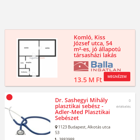
Komló, Kiss
József utca, 54
m²-es, jó állapotú
társasházi lakás
MEGNÉZEM
13.5 M Ft
Dr. Sashegyi Mihály
0
plasztikai sebész -
értékelés
Adler-Med Plasztikai
Sebészet
1123
Budapest,
Alkotás utca
53
3883988