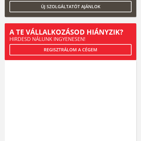
ÚJ SZOLGÁLTATÓT AJÁNLOK
A TE VÁLLALKOZÁSOD HIÁNYZIK?
HIRDESD NÁLUNK INGYENESEN!
REGISZTRÁLOM A CÉGEM