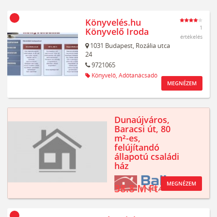
Könyvelés.hu
1
Könyvelő Iroda
értékelés
1031
Budapest,
Rozália utca
24
9721065
Könyvelő,
Adótanácsadó
MEGNÉZEM
Dunaújváros,
Baracsi út, 80
m²-es,
felújítandó
állapotú családi
ház
MEGNÉZEM
38.8 M Ft