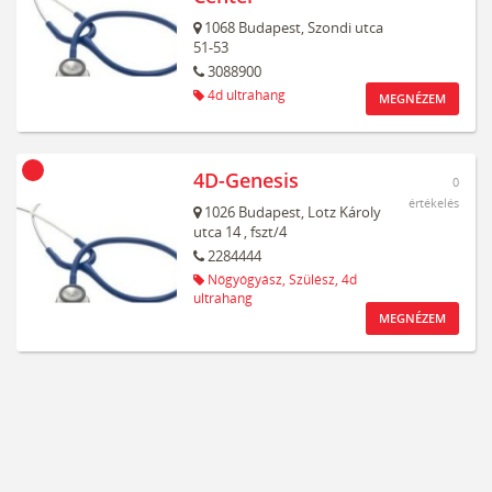
1068
Budapest,
Szondi utca
51-53
3088900
4d ultrahang
MEGNÉZEM
4D-Genesis
0
értékelés
1026
Budapest,
Lotz Károly
utca 14
, fszt/4
2284444
Nőgyógyász,
Szülész,
4d
ultrahang
MEGNÉZEM