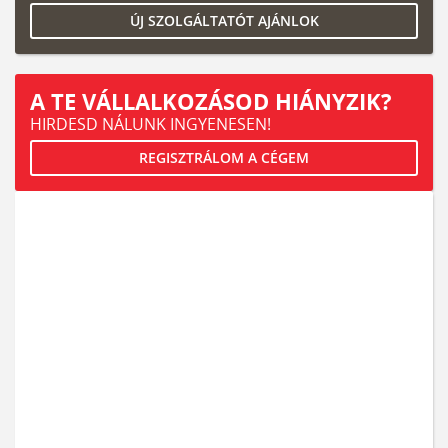
ÚJ SZOLGÁLTATÓT AJÁNLOK
A TE VÁLLALKOZÁSOD HIÁNYZIK?
HIRDESD NÁLUNK INGYENESEN!
REGISZTRÁLOM A CÉGEM