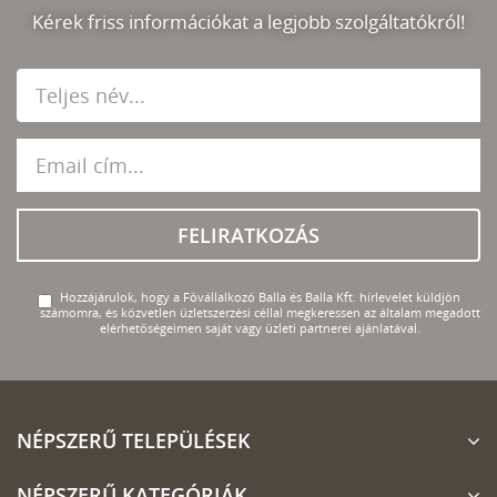
Kérek friss információkat a legjobb szolgáltatókról!
FELIRATKOZÁS
Hozzájárulok, hogy a Fővállalkozó Balla és Balla Kft. hírlevelet küldjön
számomra, és közvetlen üzletszerzési céllal megkeressen az általam megadott
elérhetőségeimen saját vagy üzleti partnerei ajánlatával.
NÉPSZERŰ TELEPÜLÉSEK
NÉPSZERŰ KATEGÓRIÁK