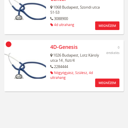
1068
Budapest,
Szondi utca
51-53
3088900
4d ultrahang
MEGNÉZEM
4D-Genesis
0
értékelés
1026
Budapest,
Lotz Károly
utca 14
, fszt/4
2284444
Nőgyógyász,
Szülész,
4d
ultrahang
MEGNÉZEM