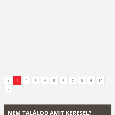
«
1
2
3
4
5
6
7
8
9
10
»
NEM TALÁLOD AMIT KERESEL?