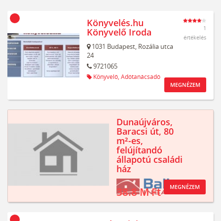
Könyvelés.hu
1
Könyvelő Iroda
értékelés
1031
Budapest,
Rozália utca
24
9721065
Könyvelő,
Adótanácsadó
MEGNÉZEM
Dunaújváros,
Baracsi út, 80
m²-es,
felújítandó
állapotú családi
ház
MEGNÉZEM
38.8 M Ft