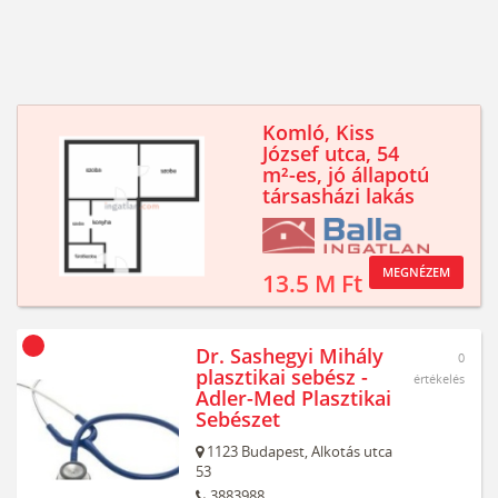
Komló, Kiss
József utca, 54
m²-es, jó állapotú
társasházi lakás
MEGNÉZEM
13.5 M Ft
Dr. Sashegyi Mihály
0
plasztikai sebész -
értékelés
Adler-Med Plasztikai
Sebészet
1123
Budapest,
Alkotás utca
53
3883988