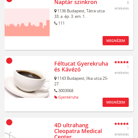
Naptár szinkron
0
értékelés
1136
Budapest,
Tátra utca
33. a. ép. 3. em. 1.
111
MEGNÉZEM
Féltucat Gyerekruha
1
és Kávézó
értékelés
1143
Budapest,
Ilka utca 25-
27.
3003068
Gyerekruha
MEGNÉZEM
4D ultrahang
1
Cleopatra Medical
értékelés
Center