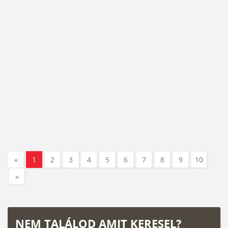
«
1
2
3
4
5
6
7
8
9
10
»
NEM TALÁLOD AMIT KERESEL?