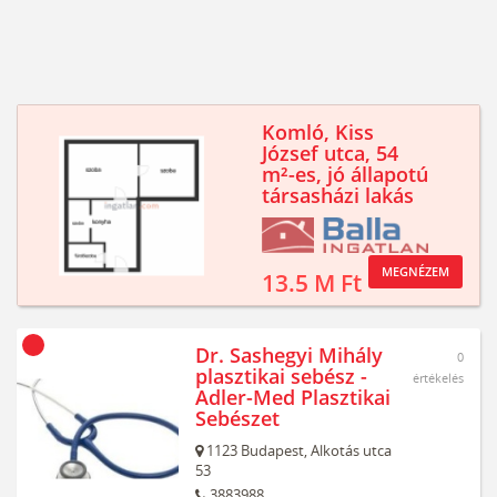
Komló, Kiss
József utca, 54
m²-es, jó állapotú
társasházi lakás
MEGNÉZEM
13.5 M Ft
Dr. Sashegyi Mihály
0
plasztikai sebész -
értékelés
Adler-Med Plasztikai
Sebészet
1123
Budapest,
Alkotás utca
53
3883988