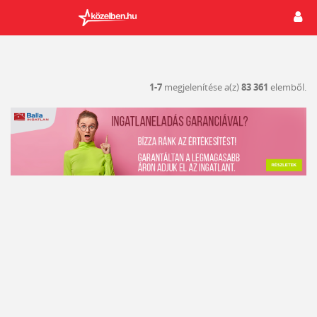
1-7
megjelenítése a(z)
83 361
elemből.