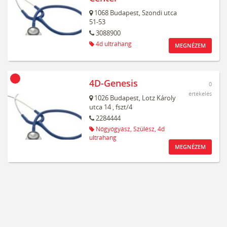
1068
Budapest,
Szondi utca
51-53
3088900
4d ultrahang
MEGNÉZEM
4D-Genesis
0
értékelés
1026
Budapest,
Lotz Károly
utca 14
, fszt/4
2284444
Nőgyógyász,
Szülész,
4d
ultrahang
MEGNÉZEM