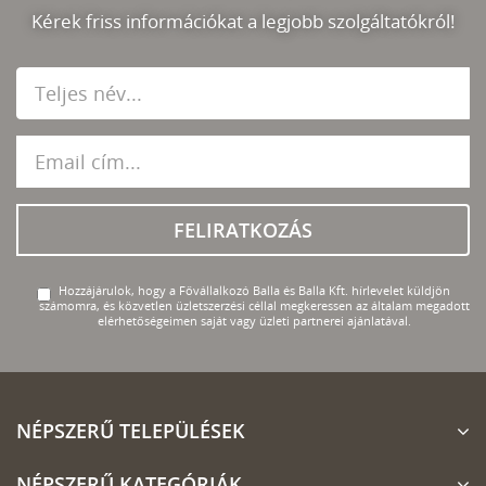
Kérek friss információkat a legjobb szolgáltatókról!
FELIRATKOZÁS
Hozzájárulok, hogy a Fővállalkozó Balla és Balla Kft. hírlevelet küldjön
számomra, és közvetlen üzletszerzési céllal megkeressen az általam megadott
elérhetőségeimen saját vagy üzleti partnerei ajánlatával.
NÉPSZERŰ TELEPÜLÉSEK
NÉPSZERŰ KATEGÓRIÁK