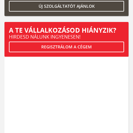
ÚJ SZOLGÁLTATÓT AJÁNLOK
A TE VÁLLALKOZÁSOD HIÁNYZIK?
HIRDESD NÁLUNK INGYENESEN!
REGISZTRÁLOM A CÉGEM