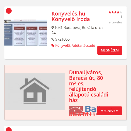
Könyvelés.hu
1
Könyvelő Iroda
értékelés
1031
Budapest,
Rozália utca
24
9721065
Könyvelő,
Adótanácsadó
MEGNÉZEM
Dunaújváros,
Baracsi út, 80
m²-es,
felújítandó
állapotú családi
ház
MEGNÉZEM
38.8 M Ft