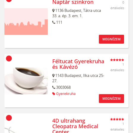
Naptár szinkron
0
értékelés
1136
Budapest,
Tátra utca
33. a. ép. 3. em. 1.
111
MEGNÉZEM
Féltucat Gyerekruha
1
és Kávézó
értékelés
1143
Budapest,
Ilka utca 25-
27.
3003068
Gyerekruha
MEGNÉZEM
4D ultrahang
1
Cleopatra Medical
értékelés
Center