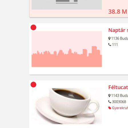
38.8 M
Naptár 
1136
Buda
111
Féltuca
1143
Buda
3003068
Gyerekru