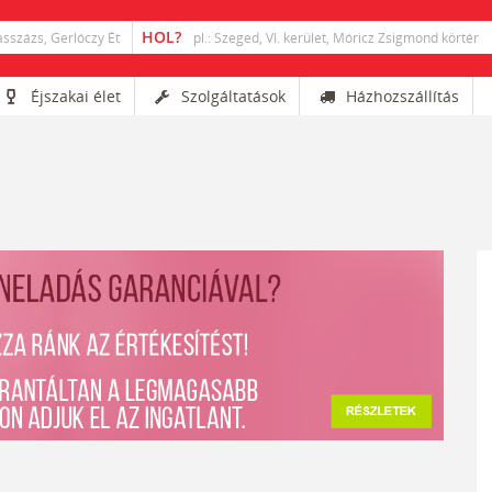
Éjszakai élet
Szolgáltatások
Házhozszállítás