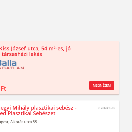
iss József utca, 54 m²-es, jó
 társasházi lakás
MEGNÉZEM
 Ft
egyi Mihály plasztikai sebész -
0
értékelés
ed Plasztikai Sebészet
pest,
Alkotás utca 53