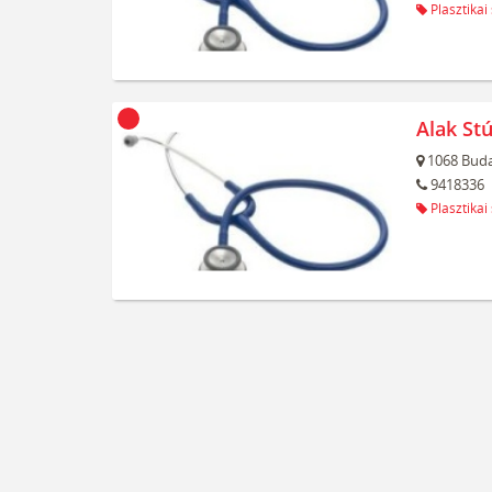
Plasztikai
Alak Stú
1068
Buda
9418336
Plasztikai