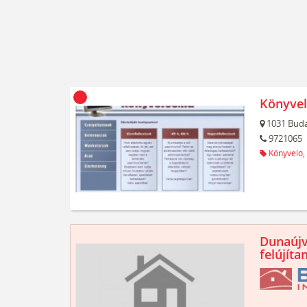
Könyvel
1031
Buda
9721065
Könyvelő,
Dunaújv
felújíta