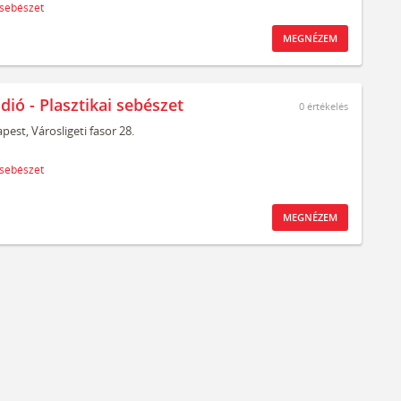
 sebészet
MEGNÉZEM
dió - Plasztikai sebészet
0
értékelés
pest,
Városligeti fasor 28.
 sebészet
MEGNÉZEM