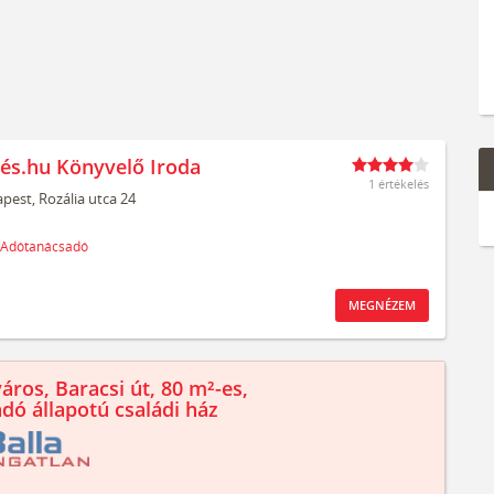
és.hu Könyvelő Iroda
1 értékelés
pest,
Rozália utca 24
Adótanácsadó
MEGNÉZEM
áros, Baracsi út, 80 m²-es,
ndó állapotú családi ház