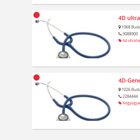
4D ultr
1068
Buda
3088900
4d ultrah
4D-Gene
1026
Buda
2284444
Nőgyógyá