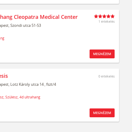
ahang Cleopatra Medical Center
1 értékelés
pest,
Szondi utca 51-53
ang
MEGNÉZEM
sis
0
értékelés
pest,
Lotz Károly utca 14
, fszt/4
sz,
Szülész,
4d ultrahang
MEGNÉZEM