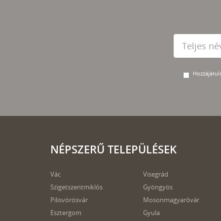
Hozzájárulo
NÉPSZERŰ TELEPÜLÉSEK
Vác
Visegrád
Szigetszentmiklós
Gyöngyös
Pilisvörösvár
Mosonmagyaróvár
Esztergom
Gyula