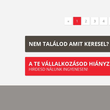
«
1
2
3
4
NEM TALÁLOD AMIT KERESEL?
A TE VÁLLALKOZÁSOD HIÁNYZ
HIRDESD NÁLUNK INGYENESEN!