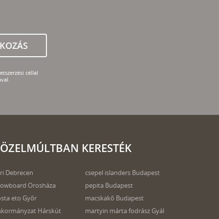
TKOZÁS
tszerzési céllal
val.
ÖZELMÚLTBAN KERESTÉK
bri Debrecen
csepel islanders Budapest
nowboard Orosháza
pepita Budapest
sta eto Győr
macskakő Budapest
kormányzat Hárskút
martyin márta fodrász Gyál