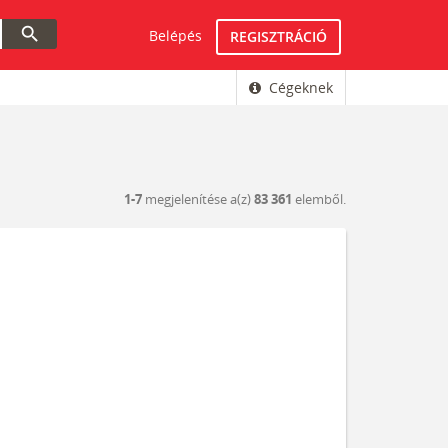
search
Belépés
REGISZTRÁCIÓ
Cégeknek
1-7
megjelenítése a(z)
83 361
elemből.