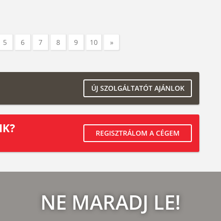
5
6
7
8
9
10
»
ÚJ SZOLGÁLTATÓT AJÁNLOK
IK?
REGISZTRÁLOM A CÉGEM
NE MARADJ LE!