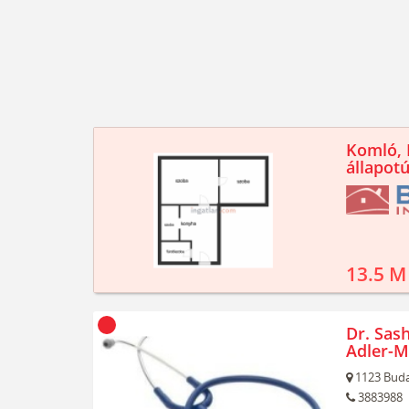
Komló, K
állapotú
13.5 M
Dr. Sash
Adler-M
1123
Buda
3883988