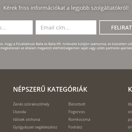
Kérek friss információkat a legjobb szolgáltatókról!
FELIRA
k, hogy a Fővállalkozó Balla és Balla Kft. hírlevelet küldjön számomra, és közvetlen üzle
megkeressen az általam megadott elérhetőségeimen saját vagy üzleti partnerei ajánlatá
NÉPSZERŰ KATEGÓRIÁK
K
Zenés szórakozóhely
Bútorbolt
li
Uszoda
Fogorvos
s
Idősek otthona
Romkocsma
po
Gyógyászati segédeszköz
Fodrász
ön