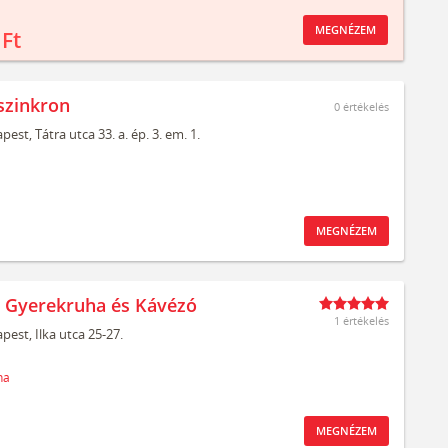
MEGNÉZEM
 Ft
szinkron
0
értékelés
pest,
Tátra utca 33. a. ép. 3. em. 1.
MEGNÉZEM
t Gyerekruha és Kávézó
1 értékelés
pest,
Ilka utca 25-27.
ha
MEGNÉZEM