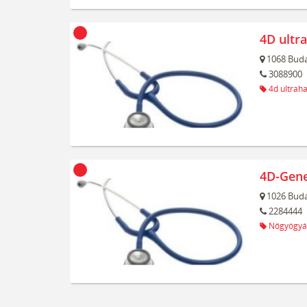
4D ultr
1068
Buda
3088900
4d ultrah
4D-Gene
1026
Buda
2284444
Nőgyógyá