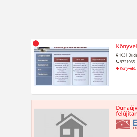
Könyvel
1031
Buda
9721065
Könyvelő,
Dunaújv
felújíta