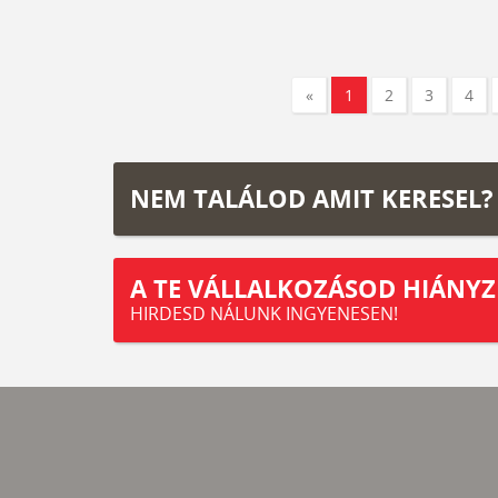
«
1
2
3
4
NEM TALÁLOD AMIT KERESEL?
A TE VÁLLALKOZÁSOD HIÁNYZ
HIRDESD NÁLUNK INGYENESEN!