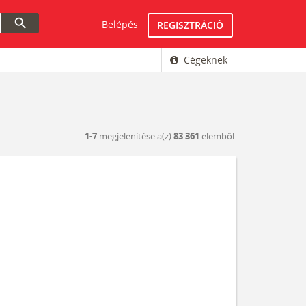
search
Belépés
REGISZTRÁCIÓ
Cégeknek
1-7
megjelenítése a(z)
83 361
elemből.