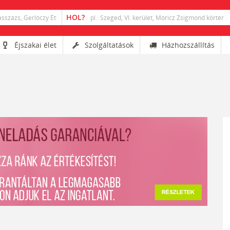
Éjszakai élet
Szolgáltatások
Házhozszállítás