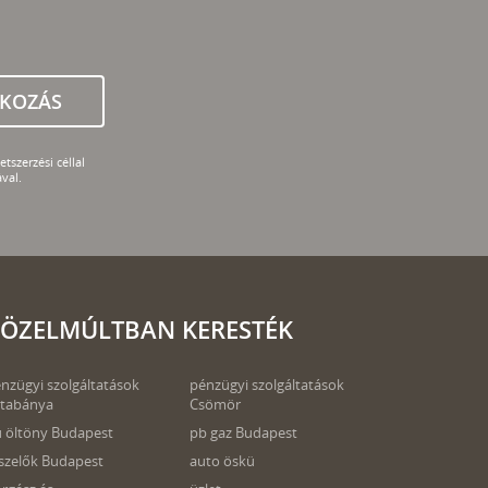
TKOZÁS
tszerzési céllal
val.
ÖZELMÚLTBAN KERESTÉK
nzügyi szolgáltatások
pénzügyi szolgáltatások
tabánya
Csömör
ú öltöny Budapest
pb gaz Budapest
szelők Budapest
auto öskü