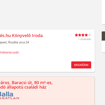
és.hu Könyvelő Iroda
1 értékelés
pest,
Rozália utca 24
Adótanácsadó
MEGNÉZEM
áros, Baracsi út, 80 m²-es,
ndó állapotú családi ház