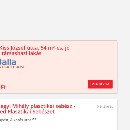
iss József utca, 54 m²-es, jó
 társasházi lakás
MEGNÉZEM
 Ft
egyi Mihály plasztikai sebész -
0
értékelés
ed Plasztikai Sebészet
pest,
Alkotás utca 53