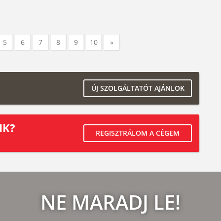
5
6
7
8
9
10
»
ÚJ SZOLGÁLTATÓT AJÁNLOK
IK?
REGISZTRÁLOM A CÉGEM
NE MARADJ LE!