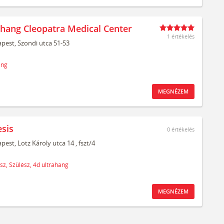
ahang Cleopatra Medical Center
1 értékelés
pest,
Szondi utca 51-53
ang
MEGNÉZEM
sis
0
értékelés
pest,
Lotz Károly utca 14
, fszt/4
sz,
Szülész,
4d ultrahang
MEGNÉZEM