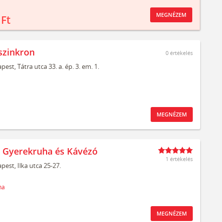
MEGNÉZEM
 Ft
szinkron
0
értékelés
pest,
Tátra utca 33. a. ép. 3. em. 1.
MEGNÉZEM
t Gyerekruha és Kávézó
1 értékelés
pest,
Ilka utca 25-27.
ha
MEGNÉZEM