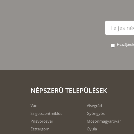
Hozzájárulo
NÉPSZERŰ TELEPÜLÉSEK
Vác
Visegrád
Szigetszentmiklós
Gyöngyös
Pilisvörösvár
Mosonmagyaróvár
Esztergom
Gyula