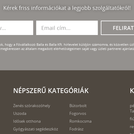
Kérek friss információkat a legjobb szolgáltatókról!
FELIRA
k, hogy a Fővállalkozó Balla és Balla Kft. hírlevelet küldjön számomra, és közvetlen üzle
megkeressen az általam megadott elérhetőségeimen saját vagy üzleti partnerei ajánlatá
NÉPSZERŰ KATEGÓRIÁK
K
Zenés szórakozóhely
Bútorbolt
pé
Ta
Uszoda
Fogorvos
fi
Idősek otthona
Romkocsma
re
Gyógyászati segédeszköz
Fodrász