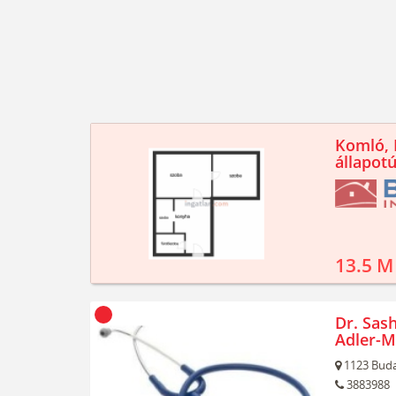
Komló, K
állapotú
13.5 M
Dr. Sash
Adler-M
1123
Buda
3883988