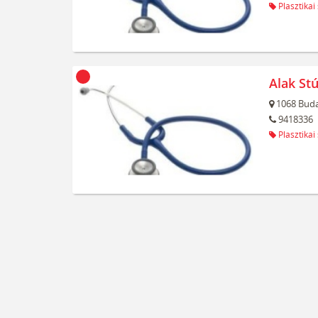
Plasztikai
Alak Stú
1068
Buda
9418336
Plasztikai