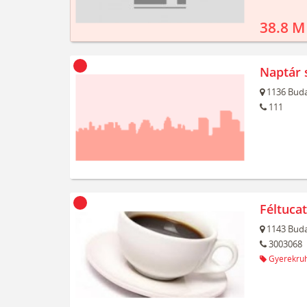
38.8 M
Naptár 
1136
Buda
111
Féltuca
1143
Buda
3003068
Gyerekru