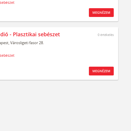
 sebészet
MEGNÉZEM
dió - Plasztikai sebészet
0
értékelés
pest,
Városligeti fasor 28.
 sebészet
MEGNÉZEM