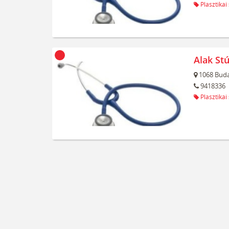
Plasztikai
Alak Stú
1068
Buda
9418336
Plasztikai