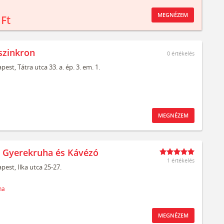
MEGNÉZEM
 Ft
szinkron
0
értékelés
pest,
Tátra utca 33. a. ép. 3. em. 1.
MEGNÉZEM
t Gyerekruha és Kávézó
1 értékelés
pest,
Ilka utca 25-27.
ha
MEGNÉZEM