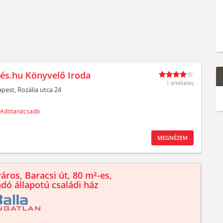
és.hu Könyvelő Iroda
1 értékelés
pest,
Rozália utca 24
Adótanácsadó
MEGNÉZEM
áros, Baracsi út, 80 m²-es,
ndó állapotú családi ház