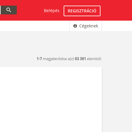
search
Belépés
REGISZTRÁCIÓ
Cégeknek
1-7
megjelenítése a(z)
83 361
elemből.