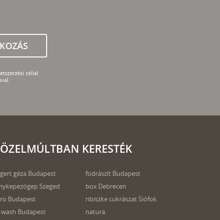
TKOZÁS
tszerzési céllal
val.
ÖZELMÚLTBAN KERESTÉK
lgert géza Budapest
fodrászít Budapest
nykepezögep Szeged
box Debrecen
ro Budapest
ribiszke cukrászat Siófok
 wash Budapest
natura