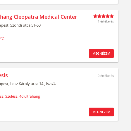
ahang Cleopatra Medical Center
1 értékelés
pest,
Szondi utca 51-53
ang
MEGNÉZEM
sis
0
értékelés
pest,
Lotz Károly utca 14
, fszt/4
sz,
Szülész,
4d ultrahang
MEGNÉZEM