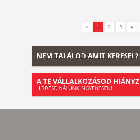
«
1
2
3
4
NEM TALÁLOD AMIT KERESEL?
A TE VÁLLALKOZÁSOD HIÁNYZ
HIRDESD NÁLUNK INGYENESEN!