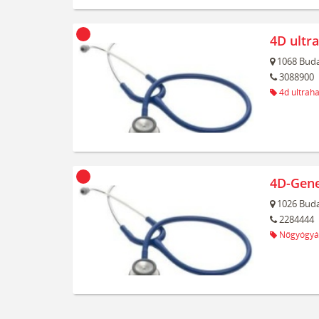
4D ultr
1068
Buda
3088900
4d ultrah
4D-Gene
1026
Buda
2284444
Nőgyógyá