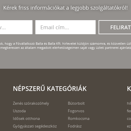
Kérek friss információkat a legjobb szolgáltatókról!
FELIRA
k, hogy a Fővállalkozó Balla és Balla Kft. hírlevelet küldjön számomra, és közvetlen üzle
megkeressen az általam megadott elérhetőségeimen saját vagy üzleti partnerei ajánlatá
NÉPSZERŰ KATEGÓRIÁK
K
Zenés szórakozóhely
Bútorbolt
hi
Uszoda
Fogorvos
fe
Idősek otthona
Romkocsma
co
Gyógyászati segédeszköz
Fodrász
ez