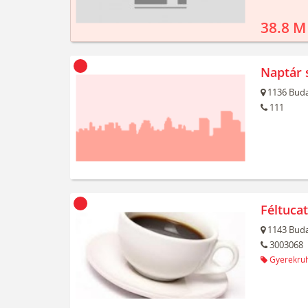
38.8 M
Naptár 
1136
Buda
111
Féltuca
1143
Buda
3003068
Gyerekru