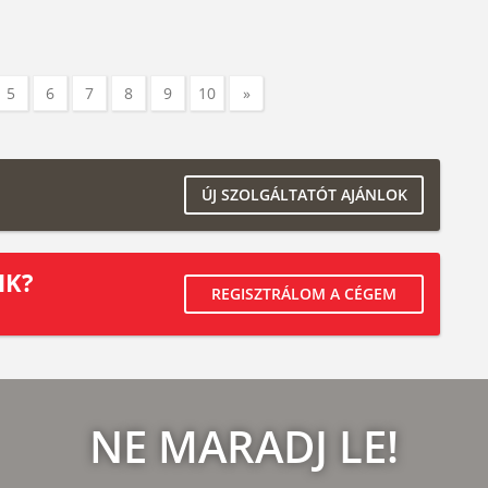
5
6
7
8
9
10
»
ÚJ SZOLGÁLTATÓT AJÁNLOK
IK?
REGISZTRÁLOM A CÉGEM
NE MARADJ LE!