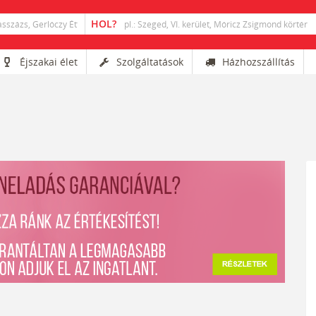
Éjszakai élet
Szolgáltatások
Házhozszállítás