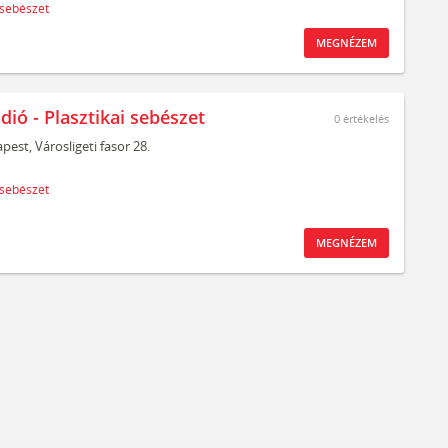
 sebészet
MEGNÉZEM
dió - Plasztikai sebészet
0
értékelés
pest,
Városligeti fasor 28.
 sebészet
MEGNÉZEM