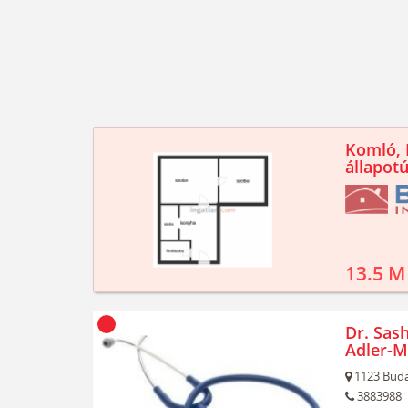
Komló, K
állapotú
13.5 M
Dr. Sash
Adler-M
1123
Buda
3883988