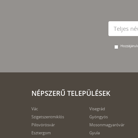
Hozzájárulo
NÉPSZERŰ TELEPÜLÉSEK
Vác
Visegrád
Szigetszentmiklós
Gyöngyös
Pilisvörösvár
Mosonmagyaróvár
Esztergom
Gyula