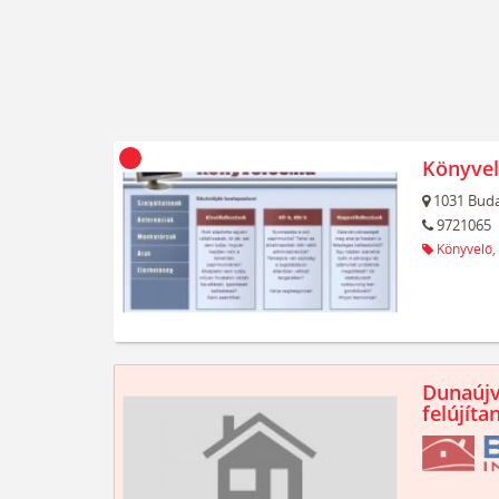
Könyvel
1031
Buda
9721065
Könyvelő,
Dunaújv
felújíta