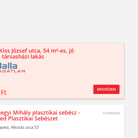
iss József utca, 54 m²-es, jó
 társasházi lakás
MEGNÉZEM
 Ft
egyi Mihály plasztikai sebész -
0
értékelés
ed Plasztikai Sebészet
pest,
Alkotás utca 53